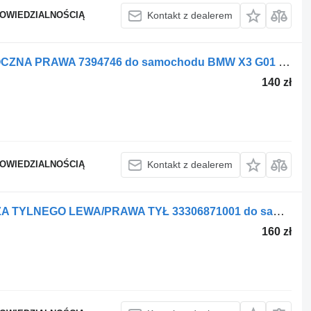
POWIEDZIALNOŚCIĄ
Kontakt z dealerem
Oblicowanie OSŁONA PODWOZIA BOCZNA PRAWA 7394746 do samochodu BMW X3 G01 X4 G02
140 zł
POWIEDZIALNOŚCIĄ
Kontakt z dealerem
Oblicowanie BMW OSŁONA WAHACZA TYLNEGO LEWA/PRAWA TYŁ 33306871001 do samochodu BMW X3 G01 X4 GO2
160 zł