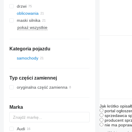
drzwi
oblicowania
maski silnika
pokaż wszystkie
sprężarki klimatyzacji
tylne szyby
chłodnice klimatyzacji
boczne szyby
filtry osuszacze klimatyzacji
Kategoria pojazdu
przewody klimatyzacji
samochody
Typ części zamiennej
oryginalna część zamienna
Jak krótko opisał
Marka
portal ogłosze
sprzedawca sp
producent sprz
nie ma popraw
Audi