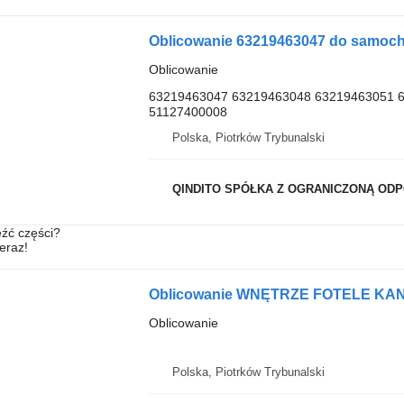
Oblicowanie 63219463047 do samo
Oblicowanie
63219463047 63219463048 63219463051 
51127400008
Polska, Piotrków Trybunalski
QINDITO SPÓŁKA Z OGRANICZONĄ OD
źć części?
teraz!
Oblicowanie
Polska, Piotrków Trybunalski