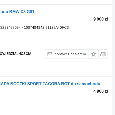
chodu BMW X3 G01
9 900 zł
63239463054 41007494942 51125A40FC3
POWIEDZIALNOŚCIĄ
Kontakt z dealerem
Oblicowanie WNĘTRZE FOTELE KANAPA BOCZKI SPORT TACORA ROT do samochodu BMW X4 G02
4 900 zł