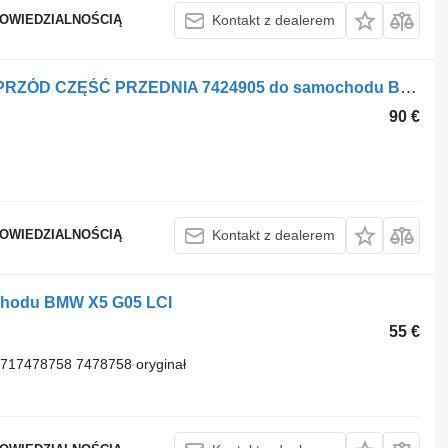
POWIEDZIALNOŚCIĄ
Kontakt z dealerem
Oblicowanie BMW NADKOLE LEWY PRZÓD CZĘŚĆ PRZEDNIA 7424905 do samochodu BMW X5 G05
90 €
POWIEDZIALNOŚCIĄ
Kontakt z dealerem
chodu BMW X5 G05 LCI
55 €
1717478758 7478758 oryginał