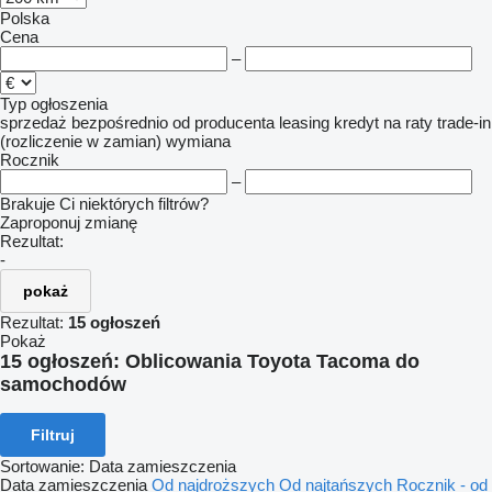
Polska
Cena
–
Typ ogłoszenia
sprzedaż
bezpośrednio od producenta
leasing
kredyt
na raty
trade-in
(rozliczenie w zamian)
wymiana
Rocznik
–
Brakuje Ci niektórych filtrów?
Zaproponuj zmianę
Rezultat:
-
pokaż
Rezultat:
15 ogłoszeń
Pokaż
15 ogłoszeń:
Oblicowania Toyota Tacoma do
samochodów
Filtruj
Sortowanie
:
Data zamieszczenia
Data zamieszczenia
Od najdroższych
Od najtańszych
Rocznik - od