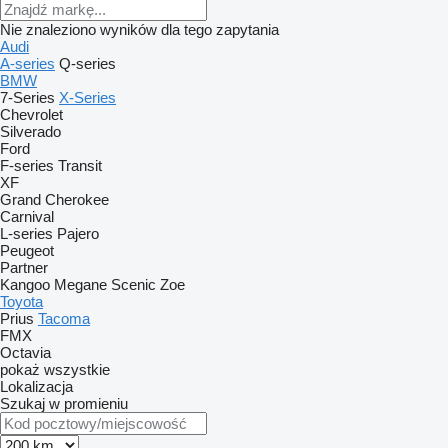
Nie znaleziono wyników dla tego zapytania
Audi
A-series
Q-series
BMW
7-Series
X-Series
Chevrolet
Silverado
Ford
F-series
Transit
XF
Grand Cherokee
Carnival
L-series
Pajero
Peugeot
Partner
Kangoo
Megane
Scenic
Zoe
Toyota
Prius
Tacoma
FMX
Octavia
pokaż wszystkie
Lokalizacja
Szukaj w promieniu