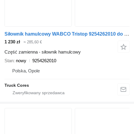
Siłownik hamulcowy WABCO Tristop 9254262010 do ciężarówki MAN G14/16 HHD
1 230 zł
≈ 285,60 €
Część zamienna - siłownik hamulcowy
Stan
nowy
9254262010
Polska, Opole
Truck Cores