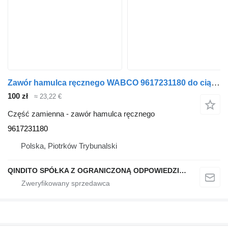
Zawór hamulca ręcznego WABCO 9617231180 do ciągnika siodłowego MAN TGA TGX
100 zł
≈ 23,22 €
Część zamienna - zawór hamulca ręcznego
9617231180
Polska, Piotrków Trybunalski
QINDITO SPÓŁKA Z OGRANICZONĄ ODPOWIEDZIALNOŚCIĄ