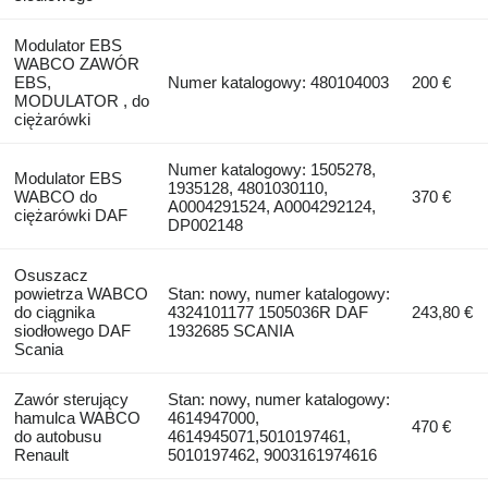
Modulator EBS
WABCO ZAWÓR
EBS,
Numer katalogowy: 480104003
200 €
MODULATOR , do
ciężarówki
Numer katalogowy: 1505278,
Modulator EBS
1935128, 4801030110,
WABCO do
370 €
A0004291524, A0004292124,
ciężarówki DAF
DP002148
Osuszacz
powietrza WABCO
Stan: nowy, numer katalogowy:
do ciągnika
4324101177 1505036R DAF
243,80 €
siodłowego DAF
1932685 SCANIA
Scania
Zawór sterujący
Stan: nowy, numer katalogowy:
hamulca WABCO
4614947000,
470 €
do autobusu
4614945071,5010197461,
Renault
5010197462, 9003161974616