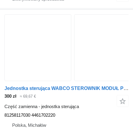
Jednostka sterująca WABCO STEROWNIK MODUŁ PODUSZEK ECAS 4X2/3P MAN TGX TGM TGL 81258117030 do ciągnika siodłowego MAN TGX TGM TGL
300 zł
≈ 69,67 €
Część zamienna - jednostka sterująca
81258117030 4461702220
Polska, Michałów