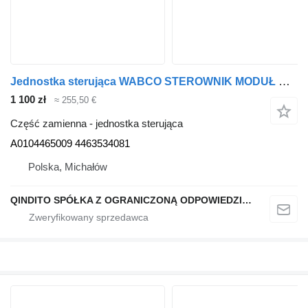
Jednostka sterująca WABCO STEROWNIK MODUŁ WYBIERAKA TCM MERCEDES ACTROS MP4 A0104465009 do ciągnika siodłowego
1 100 zł
≈ 255,50 €
Część zamienna - jednostka sterująca
A0104465009 4463534081
Polska, Michałów
QINDITO SPÓŁKA Z OGRANICZONĄ ODPOWIEDZIALNOŚCIĄ