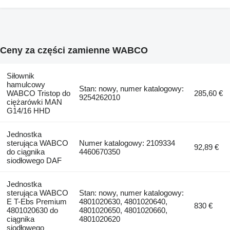
Ceny za części zamienne WABCO
Siłownik
hamulcowy
Stan: nowy, numer katalogowy:
WABCO Tristop do
285,60 €
9254262010
ciężarówki MAN
G14/16 HHD
Jednostka
sterująca WABCO
Numer katalogowy: 2109334
92,89 €
do ciągnika
4460670350
siodłowego DAF
Jednostka
sterująca WABCO
Stan: nowy, numer katalogowy:
E T-Ebs Premium
4801020630, 4801020640,
830 €
4801020630 do
4801020650, 4801020660,
ciągnika
4801020620
siodłowego