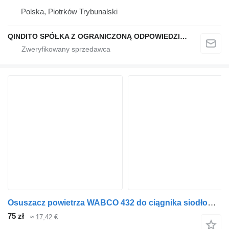
Polska, Piotrków Trybunalski
QINDITO SPÓŁKA Z OGRANICZONĄ ODPOWIEDZIALNOŚCIĄ
Osuszacz powietrza WABCO 432 do ciągnika siodłowego Mercedes-Benz DAF, MAN, VOLVO, SCANIA, IVECO, RENAULT
75 zł
≈ 17,42 €