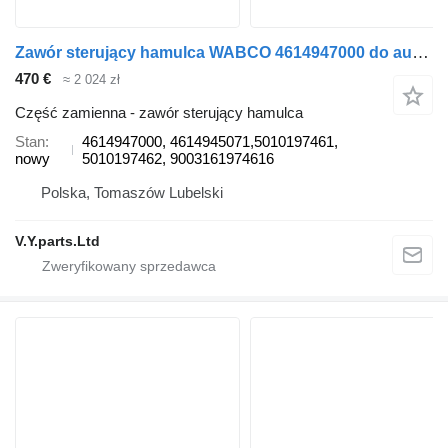
Zawór sterujący hamulca WABCO 4614947000 do autobusu Renault
470 €
≈ 2 024 zł
Część zamienna - zawór sterujący hamulca
Stan
4614947000, 4614945071,5010197461,
nowy
5010197462, 9003161974616
Polska, Tomaszów Lubelski
V.Y.parts.Ltd