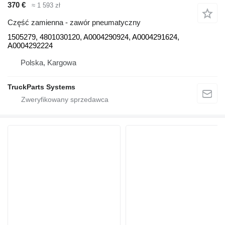
370 €
≈ 1 593 zł
Część zamienna - zawór pneumatyczny
1505279, 4801030120, A0004290924, A0004291624,
A0004292224
Polska, Kargowa
TruckParts Systems