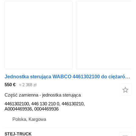
Jednostka sterująca WABCO 4461302100 do ciężarówki Mercedes-Benz ACTROS
550 €
≈ 2 368 zł
Część zamienna - jednostka sterująca
4461302100, 446 130 210 0, 446130210,
A0004469936, 0004469936
Polska, Kargowa
STEJ-TRUCK