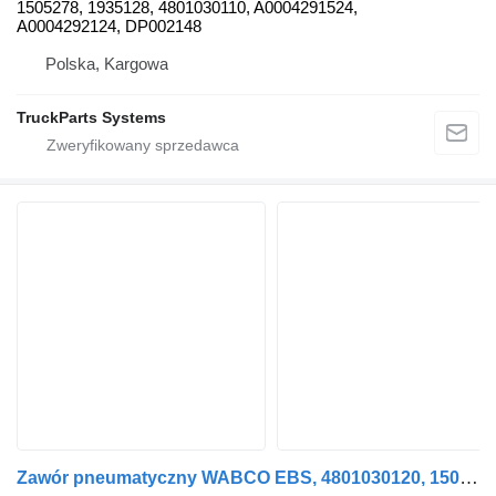
1505278, 1935128, 4801030110, A0004291524,
A0004292124, DP002148
Polska, Kargowa
TruckParts Systems
Zawór pneumatyczny WABCO EBS, 4801030120, 1505279, A0004292224 do ciężarówki Mercedes-Benz