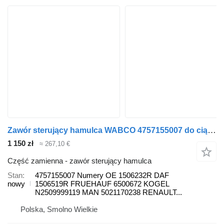
Zawór sterujący hamulca WABCO 4757155007 do ciągnika siodłowego Scania MAN Volvo Renault DAF
1 150 zł
≈ 267,10 €
Część zamienna - zawór sterujący hamulca
Stan
4757155007 Numery OE 1506232R DAF
nowy
1506519R FRUEHAUF 6500672 KOGEL
N2509999119 MAN 5021170238 RENAULT...
Polska, Smolno Wielkie