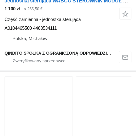
Jednostka sterująca WABCO STEROWNIK MODUŁ WYBIERAKA TCM MERCEDES ACTROS MP4 A0104465509 do ciągnika siodłowego
1 100 zł
≈ 255,50 €
Część zamienna - jednostka sterująca
A0104465509 4463534111
Polska, Michałów
QINDITO SPÓŁKA Z OGRANICZONĄ ODPOWIEDZIALNOŚCIĄ