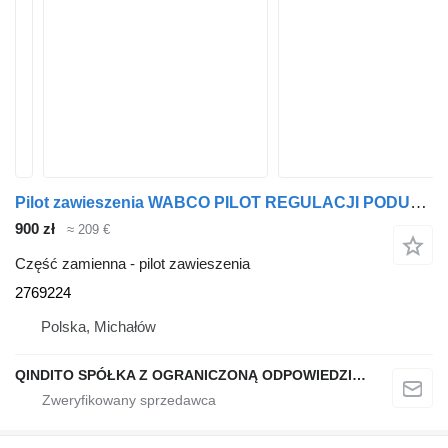
Pilot zawieszenia WABCO PILOT REGULACJI PODUSZEK SCANIA S R NGS 2769224 do ciężarówki Scania S R NGS
900 zł
≈ 209 €
Część zamienna - pilot zawieszenia
2769224
Polska, Michałów
QINDITO SPÓŁKA Z OGRANICZONĄ ODPOWIEDZIALNOŚCIĄ