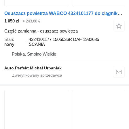
Osuszacz powietrza WABCO 4324101177 do ciągnika siodłowego DAF Scania
1 050 zł
≈ 243,80 €
Część zamienna - osuszacz powietrza
Stan
4324101177 1505036R DAF 1932685
nowy
SCANIA
Polska, Smolno Wielkie
Auto Perfekt Michał Urbaniak