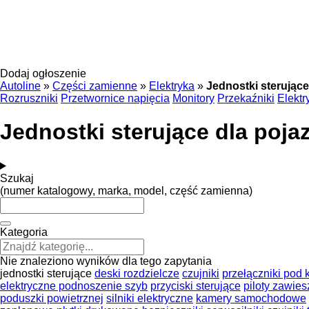
Dodaj ogłoszenie
Autoline
»
Części zamienne
»
Elektryka
»
Jednostki sterujące
Rozruszniki
Przetwornice napięcia
Monitory
Przekaźniki
Elekt
Jednostki sterujące dla poj
Szukaj
(numer katalogowy, marka, model, część zamienna)
Kategoria
Nie znaleziono wyników dla tego zapytania
jednostki sterujące
deski rozdzielcze
czujniki
przełączniki pod 
elektryczne podnoszenie szyb
przyciski sterujące
piloty zawies
poduszki powietrznej
silniki elektryczne
kamery samochodowe