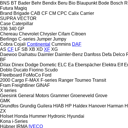
BNS
BT
Bader
Behr
Bendix
Beru
Bio
Blaupunkt
Bode
Bosch R
Futura
Magiq
Brand
Brigade
CAB
CF
CM
CPC
Calix
Carrier
SUPRA
VECTOR
Case
Caterpillar
336
340
GP
Chereau
Chevrolet
Chrysler
Cifam
Citroen
Berlingo
C-series
Jumper
Jumpy
Cobra
Cojali
Continental
Cummins
DAF
AS
CF
LF
SB
XB
XD
XF
XG
Daewoo
Daihatsu
Daimler
Daimler-Benz
Danfoss
Defa
Delco 
BF
Dilax
Dinex
Dodge
Dometic
ELC
Ea
Eberspächer
Elektra
Elf
E
Doblo
Ducato
Fiorino
Scudo
Fleetboard
FoMoCo
Ford
2000
Cargo
F-MAX
F-series
Ranger
Tourneo
Transit
Fram
Freightliner
GINAF
X series
Geesink
General Motors
Grammer
Groeneveld
Grove
GMK
Grundfos
Grundig
Guilera
HIAB
HP
Haldex
Hanover
Harman
H
ZX
Holset
Honda
Hummer
Hydronic
Hyundai
Kona
i-Series
Hübner
IRMA
IVECO