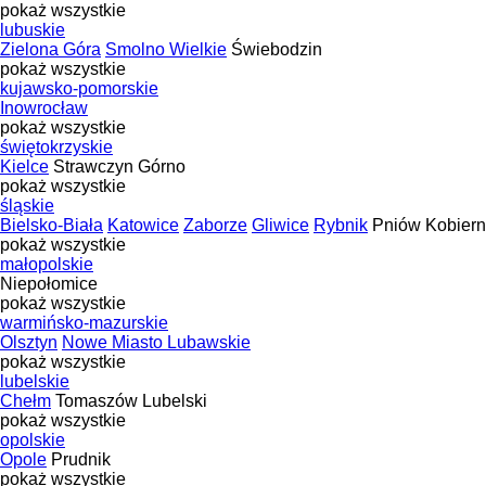
pokaż wszystkie
lubuskie
Zielona Góra
Smolno Wielkie
Świebodzin
pokaż wszystkie
kujawsko-pomorskie
Inowrocław
pokaż wszystkie
świętokrzyskie
Kielce
Strawczyn
Górno
pokaż wszystkie
śląskie
Bielsko-Biała
Katowice
Zaborze
Gliwice
Rybnik
Pniów
Kobiern
pokaż wszystkie
małopolskie
Niepołomice
pokaż wszystkie
warmińsko-mazurskie
Olsztyn
Nowe Miasto Lubawskie
pokaż wszystkie
lubelskie
Chełm
Tomaszów Lubelski
pokaż wszystkie
opolskie
Opole
Prudnik
pokaż wszystkie