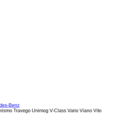
des-Benz
urismo
Travego
Unimog
V-Class
Vario
Viano
Vito