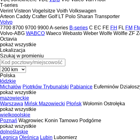
T-series
Verint
Visteon
Vogelsitze
Voith
Volkswagen
Arteon
Caddy
Crafter
Golf
LT
Polo
Sharan
Transporter
Volvo
7700
8700
9700
9900
A-series
B-series
C
EC
FE
FH
FL
FM
F
Volvo-ABG
WABCO
Waeco
Webasto
Weber
Wolfe
Wölfle
ZF
Z
Octavia
pokaż wszystkie
Lokalizacja
Szukaj w promieniu
Polska
łódzkie
Michałów
Piotrków Trybunalski
Pabianice
Eufeminów
Działosz
pokaż wszystkie
mazowieckie
Warszawa
Mińsk Mazowiecki
Płońsk
Wołomin
Ostrołęka
pokaż wszystkie
wielkopolskie
Poznań
Wągrowiec
Konin
Tarnowo Podgórne
pokaż wszystkie
dolnośląskie
Legnica
Oleśnica
Lubin
Lubomierz