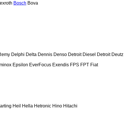
exroth
Bosch
Bova
Remy
Delphi
Delta
Dennis
Denso
Detroit Diesel
Detroit
Deutz
minox
Epsilon
EverFocus
Exendis
FPS
FPT
Fiat
arting
Heil
Hella
Hetronic
Hino
Hitachi