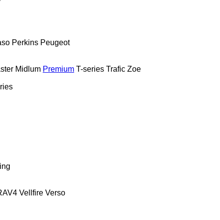
aso
Perkins
Peugeot
ster
Midlum
Premium
T-series
Trafic
Zoe
ries
ing
RAV4
Vellfire
Verso