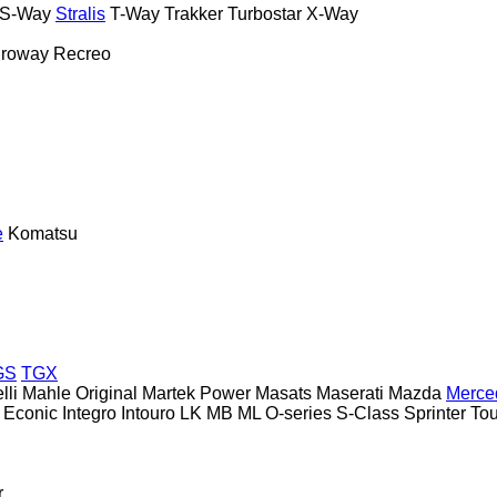
S-Way
Stralis
T-Way
Trakker
Turbostar
X-Way
roway
Recreo
e
Komatsu
GS
TGX
lli
Mahle Original
Martek Power
Masats
Maserati
Mazda
Merce
Econic
Integro
Intouro
LK
MB
ML
O-series
S-Class
Sprinter
To
r