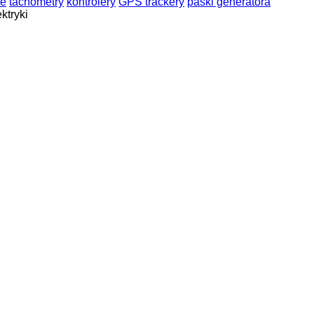
we
tachometry
kontrolery
GPS trackery
paski generatora
ktryki