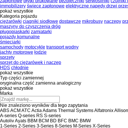
zapłonowe
płytki drukowane
bezpieczniki
serwosilniki
czujniki
immobilizery
świece zapłonowe
elektryczne napędy drzwi prz
pokaż wszystkie
Kategoria pojazdu
ciężarówki
ciągniki siodłowe
dostawcze
mikrobusy
naczepy
pr
maszyny do czyszczenia dróg
pługopiaskarki
zamiatarki
pojazdy komunalne
śmieciarki
samochody
motocykle
transport wodny
jachty motorowe
łodzie
sprzęty
sprzęt do ciężarówek i naczep
HDS
chłodnie
pokaż wszystkie
Typ części zamiennej
oryginalna część zamienna
analogiczny
pokaż wszystkie
Marka
Nie znaleziono wyników dla tego zapytania
ABS
ACM
ATC
Actia
Adams Thermal Systems
Alfatronix
Alliso
A-series
Q-series
RS
S-series
Autoliv
Ayats
BBM
BCM
BD
BFC
BMC
BMW
1-Series
2-Series
3-Series
8-Series
M-Series
X-Series