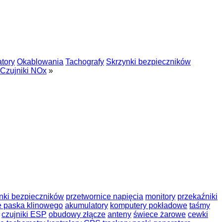
tory
Okablowania
Tachografy
Skrzynki bezpieczników
Czujniki NOx
»
nki bezpieczników
przetwornice napięcia
monitory
przekaźniki
e paska klinowego
akumulatory
komputery pokładowe
taśmy
czujniki ESP
obudowy złącze
anteny
świece żarowe
cewki