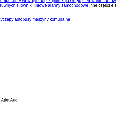
 temperatury wewnętrznej
czujniki kąta skrętu
sterowanie radio
esuwnych
siłowniki liniowe
alarmy samochodowe
inne części ele
zyczepy
autobusy
maszyny komunalne
n
Atlet
Audi