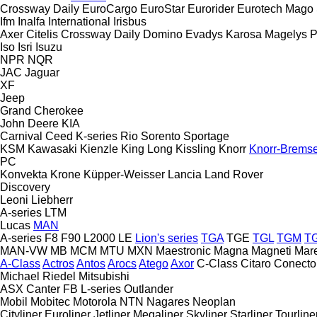
Crossway
Daily
EuroCargo
EuroStar
Eurorider
Eurotech
Mago
Ifm
Inalfa
International
Irisbus
Axer
Citelis
Crossway
Daily
Domino
Evadys
Karosa
Magelys
P
Iso
Isri
Isuzu
NPR
NQR
JAC
Jaguar
XF
Jeep
Grand Cherokee
John Deere
KIA
Carnival
Ceed
K-series
Rio
Sorento
Sportage
KSM
Kawasaki
Kienzle
King Long
Kissling
Knorr
Knorr-Brems
PC
Konvekta
Krone
Küpper-Weisser
Lancia
Land Rover
Discovery
Leoni
Liebherr
A-series
LTM
Lucas
MAN
A-series
F8
F90
L2000
LE
Lion's series
TGA
TGE
TGL
TGM
T
MAN-VW
MB
MCM
MTU
MXN
Maestronic
Magna
Magneti Mare
A-Class
Actros
Antos
Arocs
Atego
Axor
C-Class
Citaro
Conecto
Michael Riedel
Mitsubishi
ASX
Canter
FB
L-series
Outlander
Mobil
Mobitec
Motorola
NTN
Nagares
Neoplan
Cityliner
Euroliner
Jetliner
Megaliner
Skyliner
Starliner
Tourline