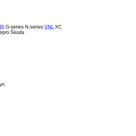
MX
G-series
N-series
VNL
XC
epro
Škoda
yn