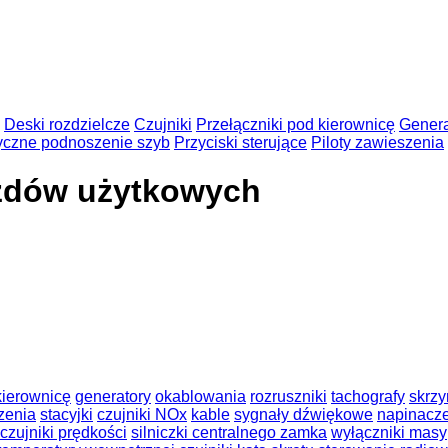
Deski rozdzielcze
Czujniki
Przełączniki pod kierownicę
Genera
ryczne podnoszenie szyb
Przyciski sterujące
Piloty zawieszenia
azdów użytkowych
kierownicę
generatory
okablowania
rozruszniki
tachografy
skrzy
zenia
stacyjki
czujniki NOx
kable
sygnały dźwiękowe
napinacz
czujniki prędkości
silniczki centralnego zamka
wyłączniki masy