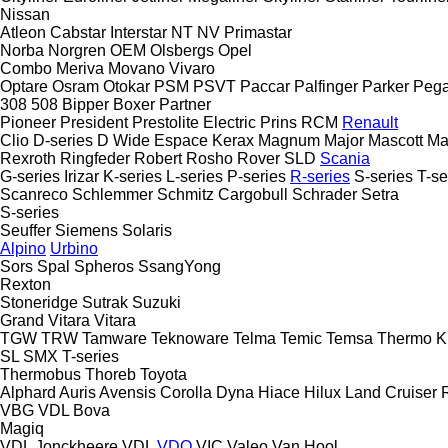
Nissan
Atleon
Cabstar
Interstar
NT
NV
Primastar
Norba
Norgren
OEM
Olsbergs
Opel
Combo
Meriva
Movano
Vivaro
Optare
Osram
Otokar
PSM
PSVT
Paccar
Palfinger
Parker
Peg
308
508
Bipper
Boxer
Partner
Pioneer
President
Prestolite Electric
Prins
RCM
Renault
Clio
D-series
D Wide
Espace
Kerax
Magnum
Major
Mascott
Ma
Rexroth
Ringfeder
Robert
Rosho
Rover
SLD
Scania
G-series
Irizar
K-series
L-series
P-series
R-series
S-series
T-se
Scanreco
Schlemmer
Schmitz Cargobull
Schrader
Setra
S-series
Seuffer
Siemens
Solaris
Alpino
Urbino
Sors
Spal
Spheros
SsangYong
Rexton
Stoneridge
Sutrak
Suzuki
Grand Vitara
Vitara
TGW
TRW
Tamware
Teknoware
Telma
Temic
Temsa
Thermo K
SL
SMX
T-series
Thermobus
Thoreb
Toyota
Alphard
Auris
Avensis
Corolla
Dyna
Hiace
Hilux
Land Cruiser
VBG
VDL Bova
Magiq
VDL Jonckheere
VDL
VDO
VIC
Valeo
Van Hool