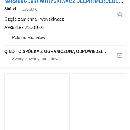
Mercedes-Benz WTRYSKIWACZ DELPHI MERCEDES ACTROS ATEGO ANTOS AXOR OM936 OM934 A9362187 do ciągnika siodłowego
800 zł
≈ 185,80 €
Część zamienna - wtryskiwacz
A9362187 J1C01001
Polska, Michałów
QINDITO SPÓŁKA Z OGRANICZONĄ ODPOWIEDZIALNOŚCIĄ