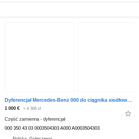
Dyferencjał Mercedes-Benz 000 do ciągnika siodłowego Mercedes-Benz Actros MP4 Atego Antos
1 000 €
≈ 4 306 zł
Część zamienna - dyferencjał
000 350 43 03 0003504303 A000 A0003504303
Polska, Golęczewo