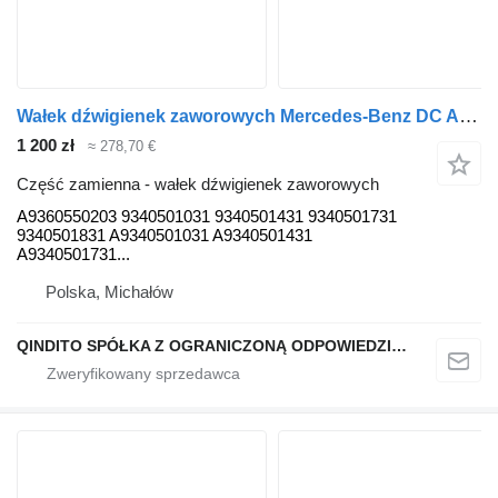
Wałek dźwigienek zaworowych Mercedes-Benz DC A9360550203 do ciągnika siodłowego Mercedes-Benz ACTROS ANTOS ATEGO AXOR
1 200 zł
≈ 278,70 €
Część zamienna - wałek dźwigienek zaworowych
A9360550203 9340501031 9340501431 9340501731
9340501831 A9340501031 A9340501431
A9340501731...
Polska, Michałów
QINDITO SPÓŁKA Z OGRANICZONĄ ODPOWIEDZIALNOŚCIĄ