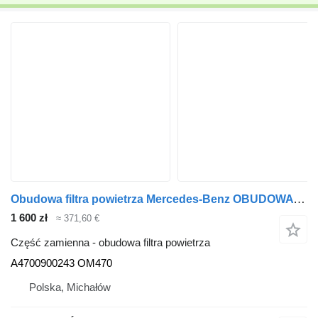
Obudowa filtra powietrza Mercedes-Benz OBUDOWA FILTRA PALIWA A4700900243 do ciągnika siodłowego Mercedes-Benz ATEGO AXOR ANTOS
1 600 zł
≈ 371,60 €
Część zamienna - obudowa filtra powietrza
A4700900243 OM470
Polska, Michałów