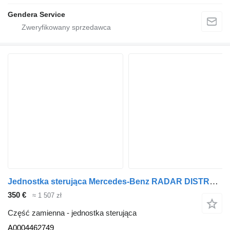
Gendera Service
Jednostka sterująca Mercedes-Benz RADAR DISTRONIC CZUJNIK A0004462749 do ciągnika siodłowego Mercedes-Benz ACTROS ATEGO ANTOS
350 €
≈ 1 507 zł
Część zamienna - jednostka sterująca
A0004462749