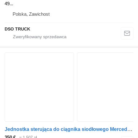
49...
Polska, Zawichost
DSO TRUCK
Jednostka sterująca do ciągnika siodłowego Mercedes-Benz Actros Atego Arocs Antos
350 €
≈ 1 507 zł