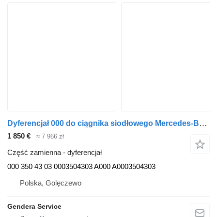
Dyferencjał 000 do ciągnika siodłowego Mercedes-Benz Actros MP4 Atego Antos
1 850 €
≈ 7 966 zł
Część zamienna - dyferencjał
000 350 43 03 0003504303 A000 A0003504303
Polska, Golęczewo
Gendera Service