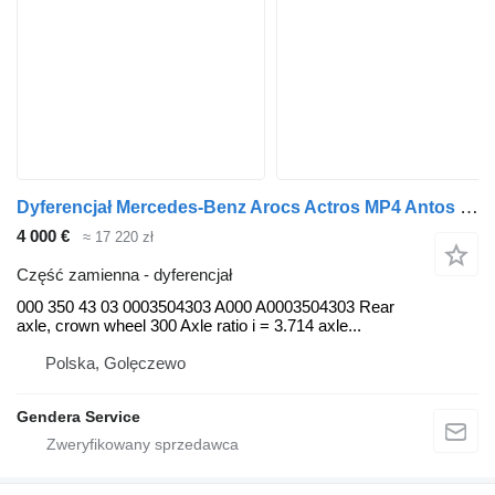
Dyferencjał Mercedes-Benz Arocs Actros MP4 Antos 000 do ciągnika siodłowego Mercedes-Benz Actros MP4 Atego Antos
4 000 €
≈ 17 220 zł
Część zamienna - dyferencjał
000 350 43 03 0003504303 A000 A0003504303 Rear
axle, crown wheel 300 Axle ratio i = 3.714 axle...
Polska, Golęczewo
Gendera Service