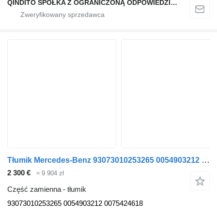
QINDITO SPÓŁKA Z OGRANICZONĄ ODPOWIEDZIALNOŚCIĄ
Tłumik Mercedes-Benz 93073010253265 0054903212 0075424618 do ciągnika siodłowego Mercedes-Benz Actros MP4, Antos, Arocs
2 300 €
≈ 9 904 zł
Część zamienna - tłumik
93073010253265 0054903212 0075424618