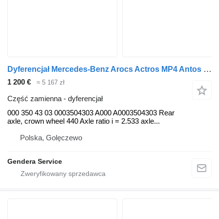
Dyferencjał Mercedes-Benz Arocs Actros MP4 Antos 000 do ciągnika siodłowego Mercedes-Benz Actros MP4 Arocs Antos
1 200 €
≈ 5 167 zł
Część zamienna - dyferencjał
000 350 43 03 0003504303 A000 A0003504303 Rear
axle, crown wheel 440 Axle ratio i = 2.533 axle...
Polska, Golęczewo
Gendera Service