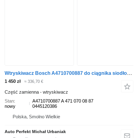
Wtryskiwacz Bosch A4710700887 do ciągnika siodłowego Mercedes-Benz Actros Arocs Antos Axor
1 450 zł
≈ 336,70 €
Część zamienna - wtryskiwacz
Stan
A4710700887 A 471 070 08 87
nowy
0445120386
Polska, Smolno Wielkie
Auto Perfekt Michał Urbaniak