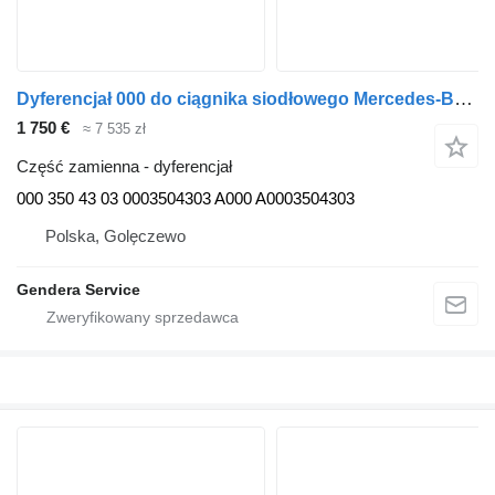
Dyferencjał 000 do ciągnika siodłowego Mercedes-Benz Actros MP4 Atego Antos
1 750 €
≈ 7 535 zł
Część zamienna - dyferencjał
000 350 43 03 0003504303 A000 A0003504303
Polska, Golęczewo
Gendera Service