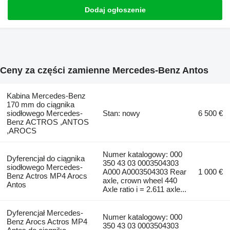
Dodaj ogłoszenie
Ceny za części zamienne Mercedes-Benz Antos
Kabina Mercedes-Benz
170 mm do ciągnika
siodłowego Mercedes-
Stan: nowy
6 500 €
Benz ACTROS ,ANTOS
,AROCS
Numer katalogowy: 000
Dyferencjał do ciągnika
350 43 03 0003504303
siodłowego Mercedes-
A000 A0003504303 Rear
1 000 €
Benz Actros MP4 Arocs
axle, crown wheel 440
Antos
Axle ratio i = 2.611 axle...
Dyferencjał Mercedes-
Numer katalogowy: 000
Benz Arocs Actros MP4
350 43 03 0003504303