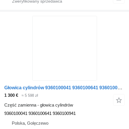
Głowica cylindrów 9360100041 9360100641 9360100941 do ciągnika siodłowego Mercedes-Benz Actros MP4 Atego Antos
1 300 €
≈ 5 598 zł
Część zamienna - głowica cylindrów
9360100041 9360100641 9360100941
Polska, Golęczewo