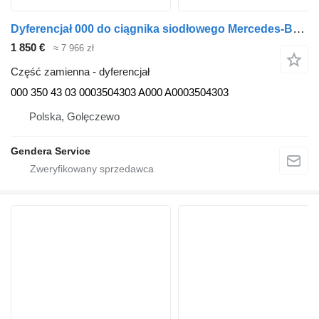
Dyferencjał 000 do ciągnika siodłowego Mercedes-Benz Actros MP4 Atego Antos
1 850 €
≈ 7 966 zł
Część zamienna - dyferencjał
000 350 43 03 0003504303 A000 A0003504303
Polska, Golęczewo
Gendera Service