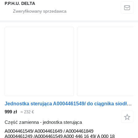
P.P.H.U. DELTA
Jednostka sterująca A0004461549/ do ciągnika siodłowego Mercedes-Benz Actros MP4 Arocs Antos Axor
999 zł
≈ 232 €
Część zamienna - jednostka sterująca
A0004461549/ A0004461649 / A0004461849
A0004461249 /A0004461549 A000 446 16 49/ A 000 18