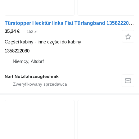
Türstopper Hecktür links Fiat Türfangband 1358222080 do dostawczego Fiat Ducato Citroen Boxer
35,24 €
≈ 152 zł
Części kabiny - inne części do kabiny
1358222080
Niemcy, Altdorf
Nart Nutzfahrzeugtechnik