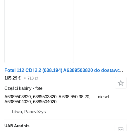
Fotel 112 CDI 2.2 (638.194) A6389503820 do dostawczego Mercedes-Benz VITO Minibus
165,29 €
≈ 713 zł
Części kabiny - fotel
A6389503820, 6389503820, A 638 950 38 20,
diesel
A6389504020, 6389504020
Litwa, Panevėžys
UAB Aradnis