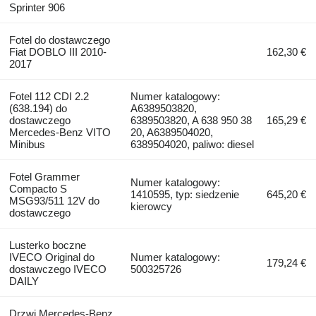
Sprinter 906
Fotel do dostawczego
Fiat DOBLO III 2010-
162,30 €
2017
Fotel 112 CDI 2.2
Numer katalogowy:
(638.194) do
A6389503820,
dostawczego
6389503820, A 638 950 38
165,29 €
Mercedes-Benz VITO
20, A6389504020,
Minibus
6389504020, paliwo: diesel
Fotel Grammer
Numer katalogowy:
Compacto S
1410595, typ: siedzenie
645,20 €
MSG93/511 12V do
kierowcy
dostawczego
Lusterko boczne
IVECO Original do
Numer katalogowy:
179,24 €
dostawczego IVECO
500325726
DAILY
Drzwi Mercedes-Benz