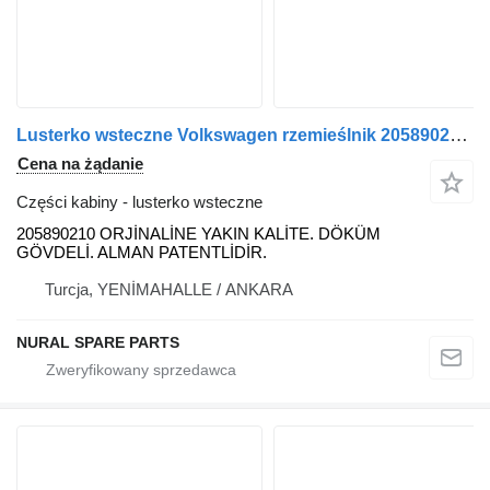
Lusterko wsteczne Volkswagen rzemieślnik 205890210 do dostawczego Volkswagen CRAFTER
Cena na żądanie
Części kabiny - lusterko wsteczne
205890210 ORJİNALİNE YAKIN KALİTE. DÖKÜM
GÖVDELİ. ALMAN PATENTLİDİR.
Turcja, YENİMAHALLE / ANKARA
NURAL SPARE PARTS