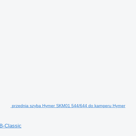
przednia szyba Hymer SKM01 544/644 do kamperu Hymer
B-Classic