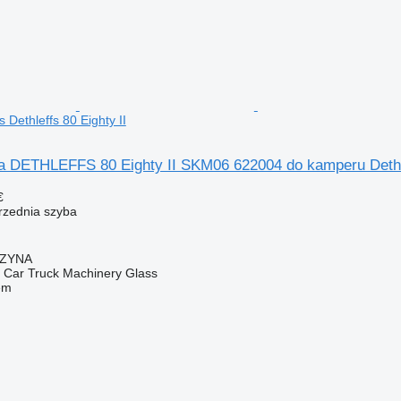
 Dethleffs 80 Eighty II
a DETHLEFFS 80 Eighty II SKM06 622004 do kamperu Dethlef
€
przednia szyba
CZYNA
ar Truck Machinery Glass
em