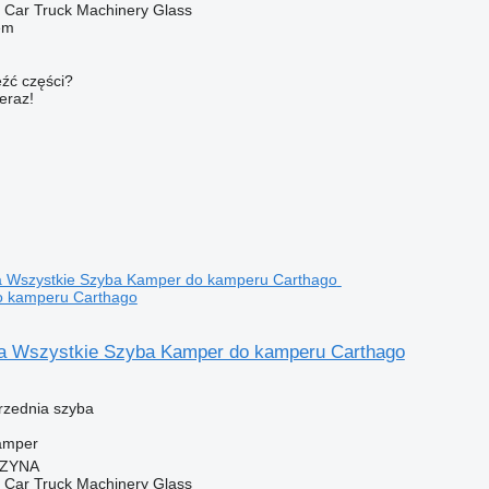
ar Truck Machinery Glass
em
źć części?
teraz!
o kamperu Carthago
a Wszystkie Szyba Kamper do kamperu Carthago
przednia szyba
amper
CZYNA
ar Truck Machinery Glass