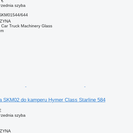
 €
przednia szyba
SKM01544/644
CZYNA
ar Truck Machinery Glass
em
a SKM02 do kamperu Hymer Class Starline 584
€
przednia szyba
CZYNA