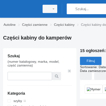
Autoline
Części zamienne
Części kabiny
Części kabiny 
Części kabiny do kamperów
15 ogłoszeń
Szukaj
Filtruj
(numer katalogowy, marka, model,
część zamienna)
Sortowanie
:
Data
Data zamieszcze
Kategoria
szyby