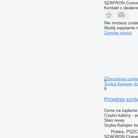
SZAFRON Crane C
Kontakt z dealer
Nie możesz znale
Wyślij zapytanie 
Zamów części
Szyba Kamper d
9
Przednia szyb
Cena na żądanie
Części kabiny - 
Stan
nowy
Szyba Kamper k
Polska, PSZ
SZAFRON Crane C