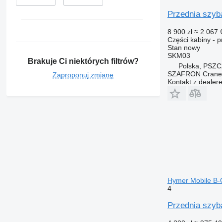
Przednia szyb
8 900 zł
≈ 2 067 
Części kabiny - 
Stan
nowy
SKM03
Brakuje Ci niektórych filtrów?
Polska, PSZ
SZAFRON Crane C
Zaproponuj zmianę
Kontakt z dealer
Hymer Mobile B-C
4
Przednia szy