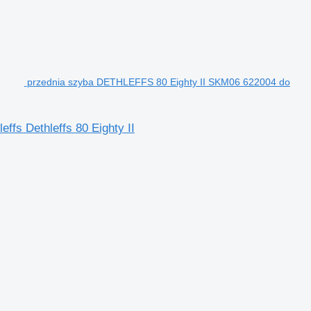
przednia szyba DETHLEFFS 80 Eighty II SKM06 622004 do
fs Dethleffs 80 Eighty II