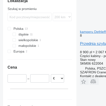
Lokalizacja
Szukaj w promieniu
Polska
kamperu Dethleffs
śląskie
8
wielkopolskie
Tychy
Przednia szyb
małopolskie
Jastrzębie-Zdrój
Poznań
Europa
Wieliczka
8 900 zł
≈ 2 067 
Części kabiny - 
Estonia
Stan
nowy
Niemcy
SKM06 622004
Cena
Polska, PSZ
SZAFRON Crane C
Kontakt z dealer
–