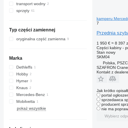
transport wodny
sprzęty
jachty motorowe
sprzęt do ciężarówek i naczep
kamperu Mercede
7
HDS
Typ części zamiennej
chłodnie
Przednia szyb
oryginalna część zamienna
1 950 €
≈ 8 397 z
Części kabiny - 
Stan
nowy
SKM04
Marka
Polska, PSZ
Dethleffs
SZAFRON Crane C
Kontakt z dealer
Hobby
Hymer
Knaus
Jak krótko opisał
Mercedes-Benz
portal ogłosze
sprzedawca sp
Mobilvetta
producent sprz
pokaż wszystkie
nie ma popraw
Wybierz odp