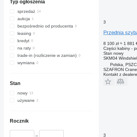
Typ ogłoszenia
sprzedaż
aukcja
3
bezpośrednio od producenta
Przednia szyb
leasing
kredyt
8 100 zł
≈ 1 881 
na raty
Części kabiny - 
Stan
nowy
trade-in (rozliczenie w zamian)
SKM04 Windshield
wymiana
Polska, PSZ
SZAFRON Crane C
Kontakt z dealer
Stan
nowy
używane
Rocznik
3
–