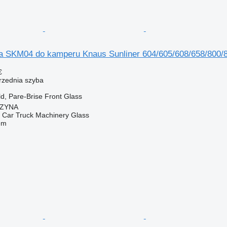
a SKM04 do kamperu Knaus Sunliner 604/605/608/658/800/
€
przednia szyba
, Pare-Brise Front Glass
CZYNA
ar Truck Machinery Glass
em