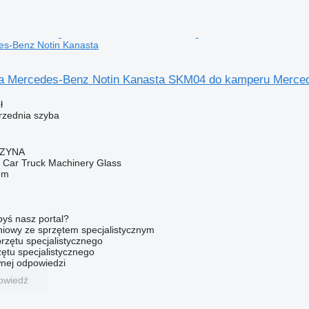
s-Benz Notin Kanasta
a Mercedes-Benz Notin Kanasta SKM04 do kamperu Merced
ł
przednia szyba
CZYNA
ar Truck Machinery Glass
em
byś nasz portal?
niowy ze sprzętem specjalistycznym
rzętu specjalistycznego
ętu specjalistycznego
nej odpowiedzi
owiedź