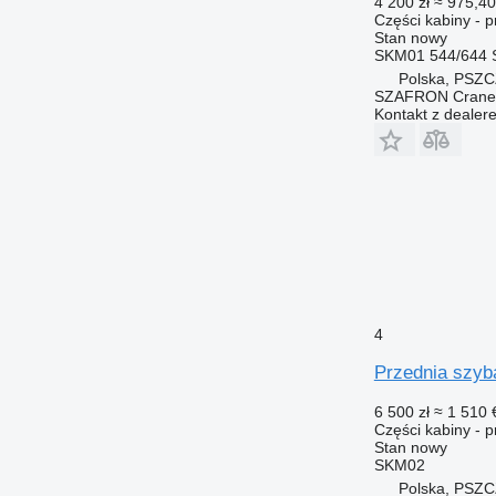
4 200 zł
≈ 975,40
Części kabiny - 
Stan
nowy
SKM01 544/644 
Polska, PSZ
SZAFRON Crane C
Kontakt z dealer
4
Przednia szyb
6 500 zł
≈ 1 510 
Części kabiny - 
Stan
nowy
SKM02
Polska, PSZ