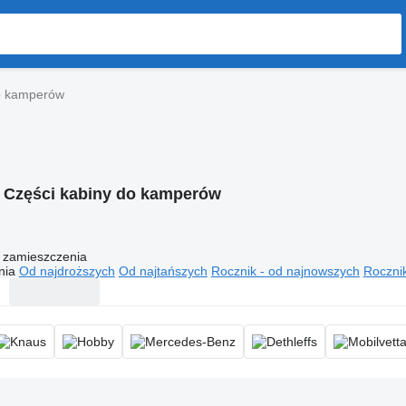
do kamperów
:
Części kabiny do kamperów
 zamieszczenia
nia
Od najdroższych
Od najtańszych
Rocznik - od najnowszych
Rocznik