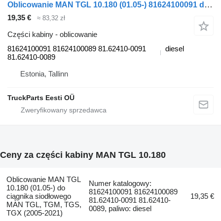
Oblicowanie MAN TGL 10.180 (01.05-) 81624100091 do ciągnika siodłowego MAN TGL, TGM, TGS, TGX (2005-2021)
19,35 €
≈ 83,32 zł
Części kabiny - oblicowanie
81624100091 81624100089 81.62410-0091
diesel
81.62410-0089
Estonia, Tallinn
TruckParts Eesti OÜ
Ceny za części kabiny MAN TGL 10.180
Oblicowanie MAN TGL
Numer katalogowy:
10.180 (01.05-) do
81624100091 81624100089
ciągnika siodłowego
19,35 €
81.62410-0091 81.62410-
MAN TGL, TGM, TGS,
0089, paliwo: diesel
TGX (2005-2021)