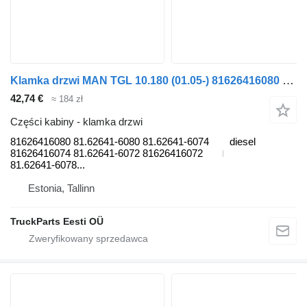
Klamka drzwi MAN TGL 10.180 (01.05-) 81626416080 do ciągnika siodłowego MAN TGL, TGM, TGS, TGX (2005-2021)
42,74 €
≈ 184 zł
Części kabiny - klamka drzwi
81626416080 81.62641-6080 81.62641-6074
diesel
81626416074 81.62641-6072 81626416072
81.62641-6078...
Estonia, Tallinn
TruckParts Eesti OÜ