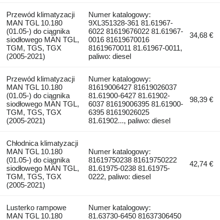
Przewód klimatyzacji
Numer katalogowy:
MAN TGL 10.180
9XL351328-361 81.61967-
(01.05-) do ciągnika
6022 81619676022 81.61967-
34,68 €
siodłowego MAN TGL,
0016 81619670016
TGM, TGS, TGX
81619670011 81.61967-0011,
(2005-2021)
paliwo: diesel
Przewód klimatyzacji
Numer katalogowy:
MAN TGL 10.180
81619006427 81619026037
(01.05-) do ciągnika
81.61900-6427 81.61902-
98,39 €
siodłowego MAN TGL,
6037 81619006395 81.61900-
TGM, TGS, TGX
6395 81619026025
(2005-2021)
81.61902..., paliwo: diesel
Chłodnica klimatyzacji
MAN TGL 10.180
Numer katalogowy:
(01.05-) do ciągnika
81619750238 81619750222
42,74 €
siodłowego MAN TGL,
81.61975-0238 81.61975-
TGM, TGS, TGX
0222, paliwo: diesel
(2005-2021)
Lusterko rampowe
Numer katalogowy:
MAN TGL 10.180
81.63730-6450 81637306450