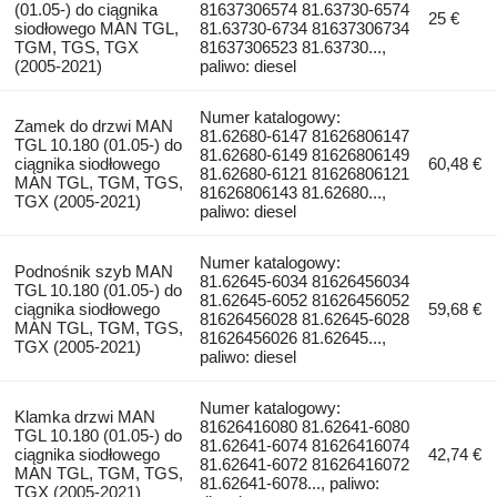
(01.05-) do ciągnika
81637306574 81.63730-6574
25 €
siodłowego MAN TGL,
81.63730-6734 81637306734
TGM, TGS, TGX
81637306523 81.63730...,
(2005-2021)
paliwo: diesel
Numer katalogowy:
Zamek do drzwi MAN
81.62680-6147 81626806147
TGL 10.180 (01.05-) do
81.62680-6149 81626806149
ciągnika siodłowego
60,48 €
81.62680-6121 81626806121
MAN TGL, TGM, TGS,
81626806143 81.62680...,
TGX (2005-2021)
paliwo: diesel
Numer katalogowy:
Podnośnik szyb MAN
81.62645-6034 81626456034
TGL 10.180 (01.05-) do
81.62645-6052 81626456052
ciągnika siodłowego
59,68 €
81626456028 81.62645-6028
MAN TGL, TGM, TGS,
81626456026 81.62645...,
TGX (2005-2021)
paliwo: diesel
Numer katalogowy:
Klamka drzwi MAN
81626416080 81.62641-6080
TGL 10.180 (01.05-) do
81.62641-6074 81626416074
ciągnika siodłowego
42,74 €
81.62641-6072 81626416072
MAN TGL, TGM, TGS,
81.62641-6078..., paliwo:
TGX (2005-2021)