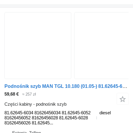
Podnośnik szyb MAN TGL 10.180 (01.05-) 81.62645-6034 do ciągnika siodłowego MAN TGL, TGM, TGS, TGX (2005-2021)
59,68 €
≈ 257 zł
Części kabiny - podnośnik szyb
81.62645-6034 81626456034 81.62645-6052
diesel
81626456052 81626456028 81.62645-6028
81626456026 81.62645...
Estonia, Tallinn