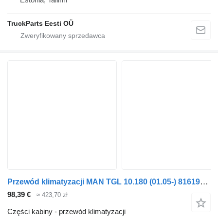
TruckParts Eesti OÜ
Przewód klimatyzacji MAN TGL 10.180 (01.05-) 81619006427 do ciągnika siodłowego MAN TGL, TGM, TGS, TGX (2005-2021)
98,39 €
≈ 423,70 zł
Części kabiny - przewód klimatyzacji