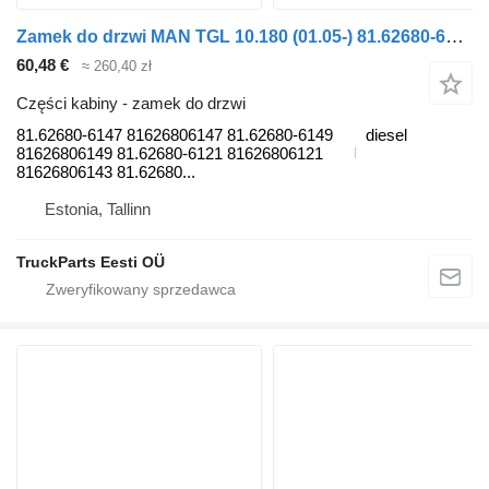
Zamek do drzwi MAN TGL 10.180 (01.05-) 81.62680-6147 do ciągnika siodłowego MAN TGL, TGM, TGS, TGX (2005-2021)
60,48 €
≈ 260,40 zł
Części kabiny - zamek do drzwi
81.62680-6147 81626806147 81.62680-6149
diesel
81626806149 81.62680-6121 81626806121
81626806143 81.62680...
Estonia, Tallinn
TruckParts Eesti OÜ