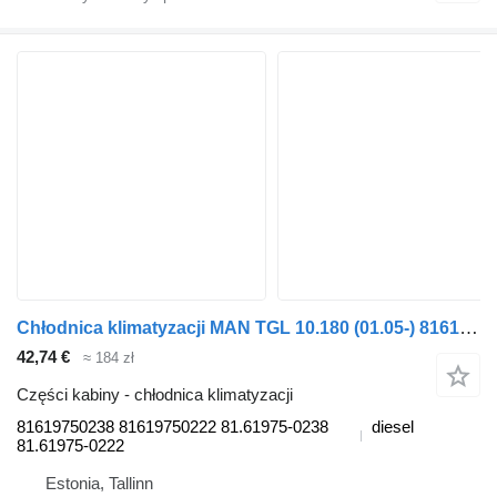
Chłodnica klimatyzacji MAN TGL 10.180 (01.05-) 81619750238 do ciągnika siodłowego MAN TGL, TGM, TGS, TGX (2005-2021)
42,74 €
≈ 184 zł
Części kabiny - chłodnica klimatyzacji
81619750238 81619750222 81.61975-0238
diesel
81.61975-0222
Estonia, Tallinn