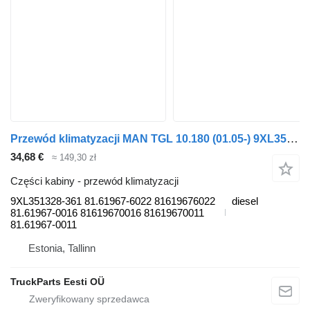
Przewód klimatyzacji MAN TGL 10.180 (01.05-) 9XL351328-361 do ciągnika siodłowego MAN TGL, TGM, TGS, TGX (2005-2021)
34,68 €
≈ 149,30 zł
Części kabiny - przewód klimatyzacji
9XL351328-361 81.61967-6022 81619676022
diesel
81.61967-0016 81619670016 81619670011
81.61967-0011
Estonia, Tallinn
TruckParts Eesti OÜ