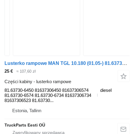
Lusterko rampowe MAN TGL 10.180 (01.05-) 81.63730-6450 do ciągnika siodłowego MAN TGL, TGM, TGS, TGX (2005-2021)
25 €
≈ 107,60 zł
Części kabiny - lusterko rampowe
81.63730-6450 81637306450 81637306574
diesel
81.63730-6574 81.63730-6734 81637306734
81637306523 81.63730...
Estonia, Tallinn
TruckParts Eesti OÜ