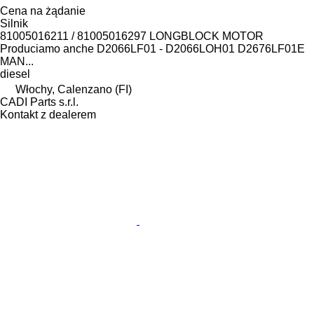
Cena na żądanie
Silnik
81005016211 / 81005016297 LONGBLOCK MOTOR
Produciamo anche D2066LF01 - D2066LOH01 D2676LF01E
MAN...
diesel
Włochy, Calenzano (FI)
CADI Parts s.r.l.
Kontakt z dealerem