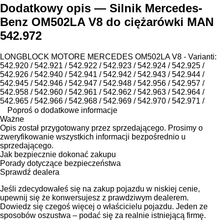
Dodatkowy opis — Silnik Mercedes-
Benz OM502LA V8 do ciężarówki MAN
542.972
LONGBLOCK MOTORE MERCEDES OM502LA V8 - Varianti:
542.920 / 542.921 / 542.922 / 542.923 / 542.924 / 542.925 /
542.926 / 542.940 / 542.941 / 542.942 / 542.943 / 542.944 /
542.945 / 542.946 / 542.947 / 542.948 / 542.956 / 542.957 /
542.958 / 542.960 / 542.961 / 542.962 / 542.963 / 542.964 /
542.965 / 542.966 / 542.968 / 542.969 / 542.970 / 542.971 /
Poproś o dodatkowe informacje
Ważne
Opis został przygotowany przez sprzedającego. Prosimy o
zweryfikowanie wszystkich informacji bezpośrednio u
sprzedającego.
Jak bezpiecznie dokonać zakupu
Porady dotyczące bezpieczeństwa
Sprawdź dealera
Jeśli zdecydowałeś się na zakup pojazdu w niskiej cenie,
upewnij się że konwersujesz z prawdziwym dealerem.
Dowiedz się czegoś więcej o właścicielu pojazdu. Jeden ze
sposobów oszustwa – podać się za realnie istniejącą firmę.