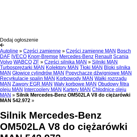
Dodaj ogłoszenie
Autoline
»
Części zamienne
»
Części zamienne MAN
Bosch
DAF
IVECO
Knorr-Bremse
Mercedes-Benz
Renault
Scania
Volvo
WABCO
ZF
»
Części silnika MAN
»
Silniki MAN
Turbosprężarki MAN
Kolektory MAN
Tłoki MAN
Bloki silnika
MAN
Głowice cylindrów MAN
Popychacze dźwigniowe MAN
Recyrkulacje spalin MAN
Korbowody MAN
Wałki rozrządu
MAN
Zawory EGR MAN
Wały korbowe MAN
Obudowy filtra
oleju MAN
Intercoolery MAN
Kartery MAN
Chłodnice oleju
MAN
»
Silnik Mercedes-Benz OM502LA V8 do ciężarówki
MAN 542.972
»
Silnik Mercedes-Benz
OM502LA V8 do ciężarówki