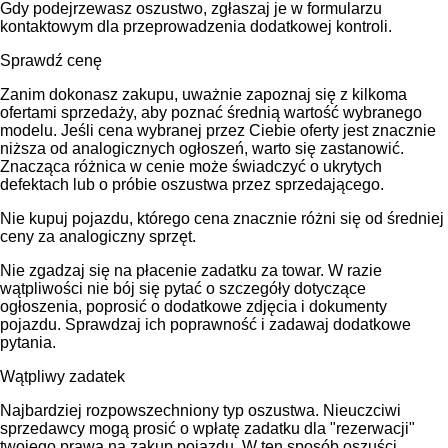
Gdy podejrzewasz oszustwo, zgłaszaj je w formularzu
kontaktowym dla przeprowadzenia dodatkowej kontroli.
Sprawdź cenę
Zanim dokonasz zakupu, uważnie zapoznaj się z kilkoma
ofertami sprzedaży, aby poznać średnią wartość wybranego
modelu. Jeśli cena wybranej przez Ciebie oferty jest znacznie
niższa od analogicznych ogłoszeń, warto się zastanowić.
Znacząca różnica w cenie może świadczyć o ukrytych
defektach lub o próbie oszustwa przez sprzedającego.
Nie kupuj pojazdu, którego cena znacznie różni się od średniej
ceny za analogiczny sprzęt.
Nie zgadzaj się na płacenie zadatku za towar. W razie
wątpliwości nie bój się pytać o szczegóły dotyczące
ogłoszenia, poprosić o dodatkowe zdjęcia i dokumenty
pojazdu. Sprawdzaj ich poprawność i zadawaj dodatkowe
pytania.
Wątpliwy zadatek
Najbardziej rozpowszechniony typ oszustwa. Nieuczciwi
sprzedawcy mogą prosić o wpłatę zadatku dla "rezerwacji"
twojego prawa na zakup pojazdu. W ten sposób oszuści