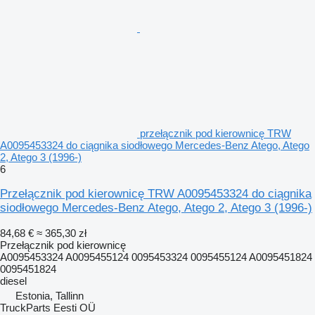
przełącznik pod kierownicę TRW
A0095453324 do ciągnika siodłowego Mercedes-Benz Atego, Atego
2, Atego 3 (1996-)
6
Przełącznik pod kierownicę TRW A0095453324 do ciągnika
siodłowego Mercedes-Benz Atego, Atego 2, Atego 3 (1996-)
84,68 €
≈ 365,30 zł
Przełącznik pod kierownicę
A0095453324 A0095455124 0095453324 0095455124 A0095451824
0095451824
diesel
Estonia, Tallinn
TruckParts Eesti OÜ