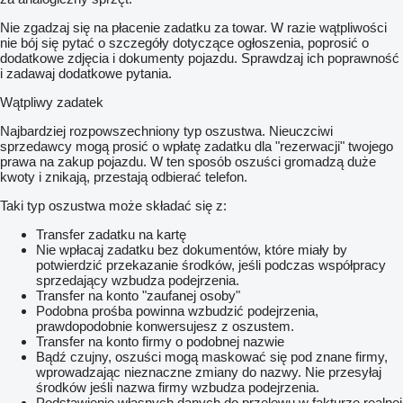
Nie zgadzaj się na płacenie zadatku za towar. W razie wątpliwości
nie bój się pytać o szczegóły dotyczące ogłoszenia, poprosić o
dodatkowe zdjęcia i dokumenty pojazdu. Sprawdzaj ich poprawność
i zadawaj dodatkowe pytania.
Wątpliwy zadatek
Najbardziej rozpowszechniony typ oszustwa. Nieuczciwi
sprzedawcy mogą prosić o wpłatę zadatku dla "rezerwacji" twojego
prawa na zakup pojazdu. W ten sposób oszuści gromadzą duże
kwoty i znikają, przestają odbierać telefon.
Taki typ oszustwa może składać się z:
Transfer zadatku na kartę
Nie wpłacaj zadatku bez dokumentów, które miały by
potwierdzić przekazanie środków, jeśli podczas współpracy
sprzedający wzbudza podejrzenia.
Transfer na konto "zaufanej osoby"
Podobna prośba powinna wzbudzić podejrzenia,
prawdopodobnie konwersujesz z oszustem.
Transfer na konto firmy o podobnej nazwie
Bądź czujny, oszuści mogą maskować się pod znane firmy,
wprowadzając nieznaczne zmiany do nazwy. Nie przesyłaj
środków jeśli nazwa firmy wzbudza podejrzenia.
Podstawienie własnych danych do przelewu w fakturze realnej