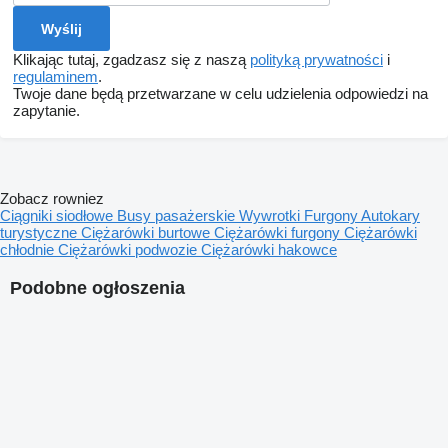
Klikając tutaj, zgadzasz się z naszą
polityką prywatności
i
regulaminem
.
Twoje dane będą przetwarzane w celu udzielenia odpowiedzi na
zapytanie.
Zobacz rowniez
Ciągniki siodłowe
Busy pasażerskie
Wywrotki
Furgony
Autokary
turystyczne
Ciężarówki burtowe
Ciężarówki furgony
Ciężarówki
chłodnie
Ciężarówki podwozie
Ciężarówki hakowce
Podobne ogłoszenia