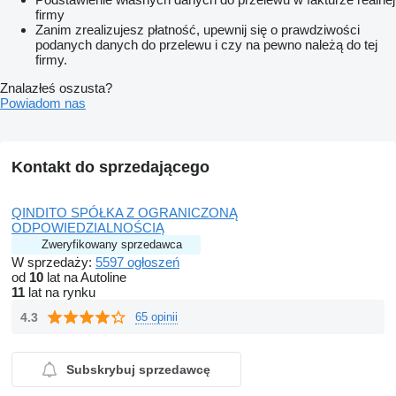
firmy
Zanim zrealizujesz płatność, upewnij się o prawdziwości
podanych danych do przelewu i czy na pewno należą do tej
firmy.
Znalazłeś oszusta?
Powiadom nas
Kontakt do sprzedającego
QINDITO SPÓŁKA Z OGRANICZONĄ
ODPOWIEDZIALNOŚCIĄ
Zweryfikowany sprzedawca
W sprzedaży:
5597 ogłoszeń
od
10
lat na Autoline
11
lat na rynku
4.3
65 opinii
Subskrybuj sprzedawcę