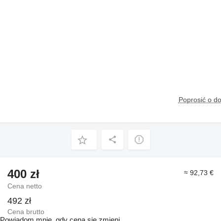
Poprosić o d
400 zł
≈ 92,73 €
Cena netto
492 zł
Cena brutto
Powiadom mnie, gdy cena się zmieni