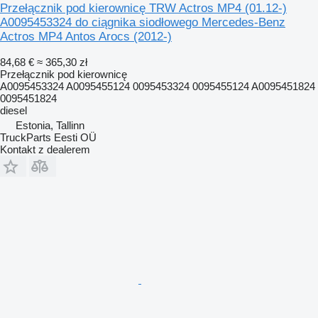
Przełącznik pod kierownicę TRW Actros MP4 (01.12-)
A0095453324 do ciągnika siodłowego Mercedes-Benz
Actros MP4 Antos Arocs (2012-)
84,68 €
≈ 365,30 zł
Przełącznik pod kierownicę
A0095453324 A0095455124 0095453324 0095455124 A0095451824
0095451824
diesel
Estonia, Tallinn
TruckParts Eesti OÜ
Kontakt z dealerem