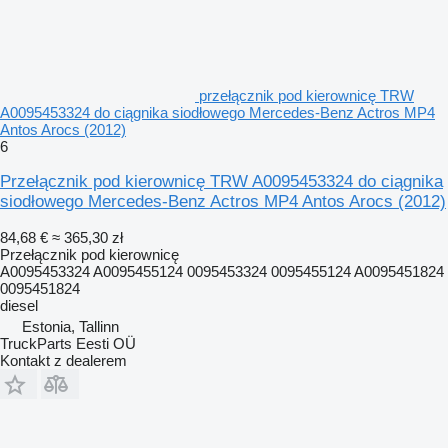
przełącznik pod kierownicę TRW
A0095453324 do ciągnika siodłowego Mercedes-Benz Actros MP4
Antos Arocs (2012)
6
Przełącznik pod kierownicę TRW A0095453324 do ciągnika
siodłowego Mercedes-Benz Actros MP4 Antos Arocs (2012)
84,68 €
≈ 365,30 zł
Przełącznik pod kierownicę
A0095453324 A0095455124 0095453324 0095455124 A0095451824
0095451824
diesel
Estonia, Tallinn
TruckParts Eesti OÜ
Kontakt z dealerem