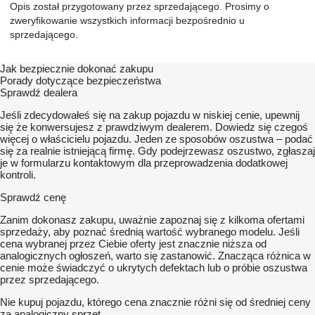
Opis został przygotowany przez sprzedającego. Prosimy o
zweryfikowanie wszystkich informacji bezpośrednio u
sprzedającego.
Jak bezpiecznie dokonać zakupu
Porady dotyczące bezpieczeństwa
Sprawdź dealera
Jeśli zdecydowałeś się na zakup pojazdu w niskiej cenie, upewnij
się że konwersujesz z prawdziwym dealerem. Dowiedz się czegoś
więcej o właścicielu pojazdu. Jeden ze sposobów oszustwa – podać
się za realnie istniejącą firmę. Gdy podejrzewasz oszustwo, zgłaszaj
je w formularzu kontaktowym dla przeprowadzenia dodatkowej
kontroli.
Sprawdź cenę
Zanim dokonasz zakupu, uważnie zapoznaj się z kilkoma ofertami
sprzedaży, aby poznać średnią wartość wybranego modelu. Jeśli
cena wybranej przez Ciebie oferty jest znacznie niższa od
analogicznych ogłoszeń, warto się zastanowić. Znacząca różnica w
cenie może świadczyć o ukrytych defektach lub o próbie oszustwa
przez sprzedającego.
Nie kupuj pojazdu, którego cena znacznie różni się od średniej ceny
za analogiczny sprzęt.