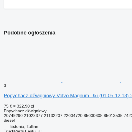
Podobne ogłoszenia
3
Popychacz dźwigniowy Volvo Magnum Dxi (01.05-12.13) 
75 €
≈ 322,90 zł
Popychacz dźwigniowy
20749290 21023377 21132207 22004720 85000608 85013535 7422
diesel
Estonia, Tallinn
TruckParts Eesti OÜ