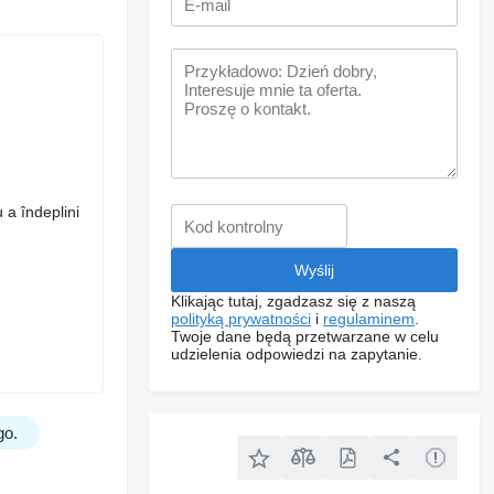
 a îndeplini
Klikając tutaj, zgadzasz się z naszą
polityką prywatności
i
regulaminem
.
Twoje dane będą przetwarzane w celu
udzielenia odpowiedzi na zapytanie.
go.