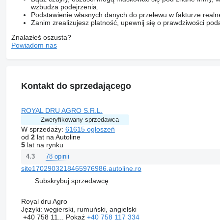
wzbudza podejrzenia.
Podstawienie własnych danych do przelewu w fakturze realne
Zanim zrealizujesz płatność, upewnij się o prawdziwości pod
Znalazłeś oszusta?
Powiadom nas
Kontakt do sprzedającego
ROYAL DRU AGRO S.R.L.
Zweryfikowany sprzedawca
W sprzedaży:
61615 ogłoszeń
od
2
lat na Autoline
5
lat na rynku
78 opinii
4.3
site1702903218465976986.autoline.ro
Subskrybuj sprzedawcę
Royal dru Agro
Języki:
węgierski, rumuński, angielski
+40 758 11...
Pokaż
+40 758 117 334