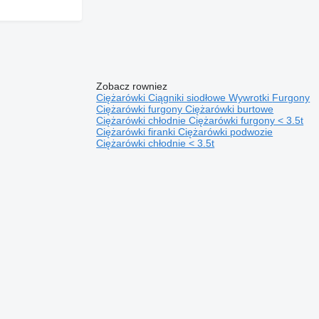
Zobacz rowniez
Ciężarówki
Ciągniki siodłowe
Wywrotki
Furgony
Ciężarówki furgony
Ciężarówki burtowe
Ciężarówki chłodnie
Ciężarówki furgony < 3.5t
Ciężarówki firanki
Ciężarówki podwozie
Ciężarówki chłodnie < 3.5t