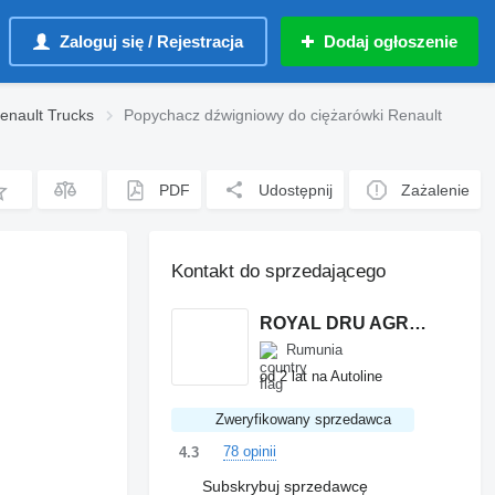
Zaloguj się / Rejestracja
Dodaj ogłoszenie
enault Trucks
Popychacz dźwigniowy do ciężarówki Renault
PDF
Udostępnij
Zażalenie
Kontakt do sprzedającego
ROYAL DRU AGRO S.R.L.
Rumunia
od 2 lat na Autoline
Zweryfikowany sprzedawca
78 opinii
4.3
Subskrybuj sprzedawcę