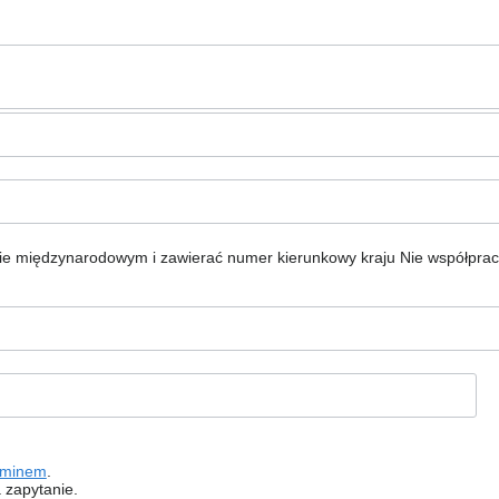
ie międzynarodowym i zawierać numer kierunkowy kraju
Nie współpra
aminem
.
 zapytanie.