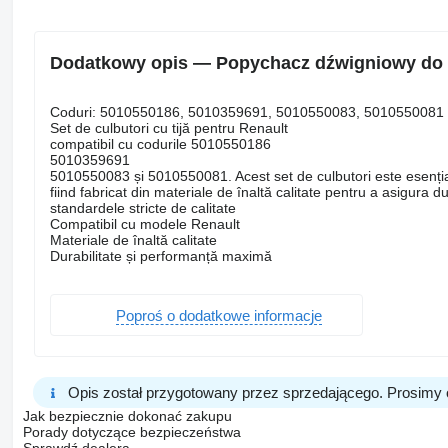
Dodatkowy opis — Popychacz dźwigniowy do 
Coduri: 5010550186, 5010359691, 5010550083, 5010550081
Set de culbutori cu tijă pentru Renault
compatibil cu codurile 5010550186
5010359691
5010550083 și 5010550081. Acest set de culbutori este esenția
fiind fabricat din materiale de înaltă calitate pentru a asigura d
standardele stricte de calitate
Compatibil cu modele Renault
Materiale de înaltă calitate
Durabilitate și performanță maximă
Poproś o dodatkowe informacje
Opis został przygotowany przez sprzedającego. Prosimy 
Jak bezpiecznie dokonać zakupu
Porady dotyczące bezpieczeństwa