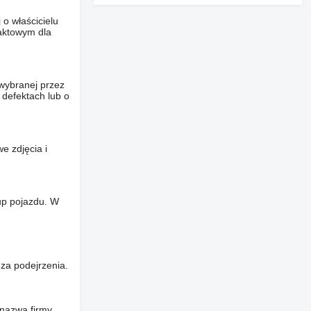
o właścicielu
taktowym dla
wybranej przez
 defektach lub o
e zdjęcia i
up pojazdu. W
za podejrzenia.
 nazwa firmy