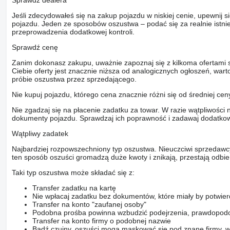
Sprawdź dealera
Jeśli zdecydowałeś się na zakup pojazdu w niskiej cenie, upewnij 
pojazdu. Jeden ze sposobów oszustwa – podać się za realnie istni
przeprowadzenia dodatkowej kontroli.
Sprawdź cenę
Zanim dokonasz zakupu, uważnie zapoznaj się z kilkoma ofertami 
Ciebie oferty jest znacznie niższa od analogicznych ogłoszeń, war
próbie oszustwa przez sprzedającego.
Nie kupuj pojazdu, którego cena znacznie różni się od średniej cen
Nie zgadzaj się na płacenie zadatku za towar. W razie wątpliwości 
dokumenty pojazdu. Sprawdzaj ich poprawność i zadawaj dodatkow
Wątpliwy zadatek
Najbardziej rozpowszechniony typ oszustwa. Nieuczciwi sprzedawc
ten sposób oszuści gromadzą duże kwoty i znikają, przestają odbier
Taki typ oszustwa może składać się z:
Transfer zadatku na kartę
Nie wpłacaj zadatku bez dokumentów, które miały by potwier
Transfer na konto "zaufanej osoby"
Podobna prośba powinna wzbudzić podejrzenia, prawdopodo
Transfer na konto firmy o podobnej nazwie
Bądź czujny, oszuści mogą maskować się pod znane firmy, w