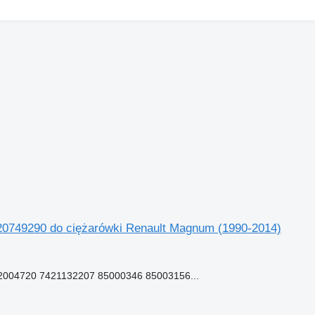
20749290 do ciężarówki Renault Magnum (1990-2014)
004720 7421132207 85000346 85003156...