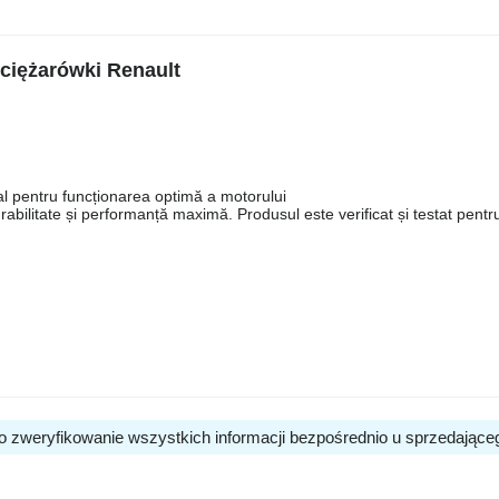
ciężarówki Renault
l pentru funcționarea optimă a motorului
urabilitate și performanță maximă. Produsul este verificat și testat pentru
o zweryfikowanie wszystkich informacji bezpośrednio u sprzedające