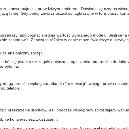
się że konwersujesz z prawdziwym dealerem. Dowiedz się czegoś więcej 
ejącą firmę. Gdy podejrzewasz oszustwo, zgłaszaj je w formularzu kon
sprzedaży, aby poznać średnią wartość wybranego modelu. Jeśli cena 
to się zastanowić. Znacząca różnica w cenie może świadczyć o ukrytych
y za analogiczny sprzęt.
nie bój się pytać o szczegóły dotyczące ogłoszenia, poprosić o dodatkow
e pytania.
y mogą prosić o wpłatę zadatku dla "rezerwacji" twojego prawa na zak
ać telefon.
dzić przekazanie środków, jeśli podczas współpracy sprzedający wzbud
bnie konwersujesz z oszustem.
prowadzając nieznaczne zmiany do nazwy. Nie przesyłaj środków jeśli