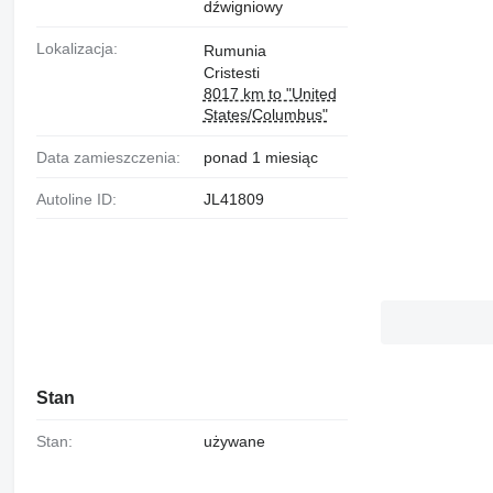
dźwigniowy
Lokalizacja:
Rumunia
Cristesti
8017 km to "United
States/Columbus"
Data zamieszczenia:
ponad 1 miesiąc
Autoline ID:
JL41809
Stan
Stan:
używane