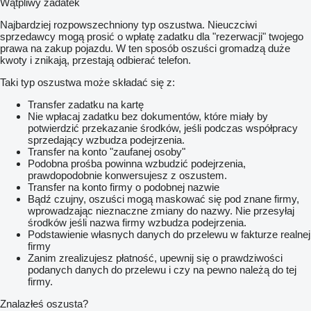
Wątpliwy zadatek
Najbardziej rozpowszechniony typ oszustwa. Nieuczciwi
sprzedawcy mogą prosić o wpłatę zadatku dla "rezerwacji" twojego
prawa na zakup pojazdu. W ten sposób oszuści gromadzą duże
kwoty i znikają, przestają odbierać telefon.
Taki typ oszustwa może składać się z:
Transfer zadatku na kartę
Nie wpłacaj zadatku bez dokumentów, które miały by
potwierdzić przekazanie środków, jeśli podczas współpracy
sprzedający wzbudza podejrzenia.
Transfer na konto "zaufanej osoby"
Podobna prośba powinna wzbudzić podejrzenia,
prawdopodobnie konwersujesz z oszustem.
Transfer na konto firmy o podobnej nazwie
Bądź czujny, oszuści mogą maskować się pod znane firmy,
wprowadzając nieznaczne zmiany do nazwy. Nie przesyłaj
środków jeśli nazwa firmy wzbudza podejrzenia.
Podstawienie własnych danych do przelewu w fakturze realnej
firmy
Zanim zrealizujesz płatność, upewnij się o prawdziwości
podanych danych do przelewu i czy na pewno należą do tej
firmy.
Znalazłeś oszusta?