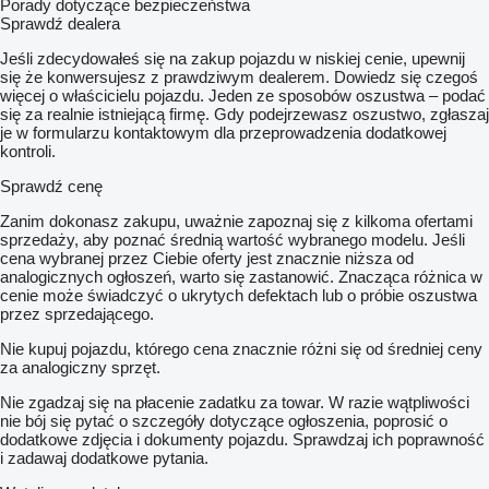
Porady dotyczące bezpieczeństwa
Sprawdź dealera
Jeśli zdecydowałeś się na zakup pojazdu w niskiej cenie, upewnij
się że konwersujesz z prawdziwym dealerem. Dowiedz się czegoś
więcej o właścicielu pojazdu. Jeden ze sposobów oszustwa – podać
się za realnie istniejącą firmę. Gdy podejrzewasz oszustwo, zgłaszaj
je w formularzu kontaktowym dla przeprowadzenia dodatkowej
kontroli.
Sprawdź cenę
Zanim dokonasz zakupu, uważnie zapoznaj się z kilkoma ofertami
sprzedaży, aby poznać średnią wartość wybranego modelu. Jeśli
cena wybranej przez Ciebie oferty jest znacznie niższa od
analogicznych ogłoszeń, warto się zastanowić. Znacząca różnica w
cenie może świadczyć o ukrytych defektach lub o próbie oszustwa
przez sprzedającego.
Nie kupuj pojazdu, którego cena znacznie różni się od średniej ceny
za analogiczny sprzęt.
Nie zgadzaj się na płacenie zadatku za towar. W razie wątpliwości
nie bój się pytać o szczegóły dotyczące ogłoszenia, poprosić o
dodatkowe zdjęcia i dokumenty pojazdu. Sprawdzaj ich poprawność
i zadawaj dodatkowe pytania.