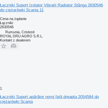
Łączniki Suport Izolator Vibrații Radiator Stânga 2630546
do ciężarówki Scania 11
Cena na żądanie
Łączniki
2630546
Rumunia, Cristesti
ROYAL DRU AGRO S.R.L.
Kontakt z dealerem
1
Łączniki Suport apărător noroi față dreapta 2054584 do
ciężarówki Scania