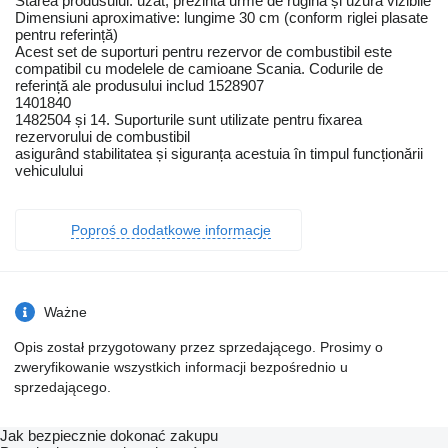
Starea produsului: uzat, prezintă urme de rugină și uzură vizibile
Dimensiuni aproximative: lungime 30 cm (conform riglei plasate
pentru referință)
Acest set de suporturi pentru rezervor de combustibil este
compatibil cu modelele de camioane Scania. Codurile de
referință ale produsului includ 1528907
1401840
1482504 și 14. Suporturile sunt utilizate pentru fixarea
rezervorului de combustibil
asigurând stabilitatea și siguranța acestuia în timpul funcționării
vehiculului
Poproś o dodatkowe informacje
Ważne
Opis został przygotowany przez sprzedającego. Prosimy o
zweryfikowanie wszystkich informacji bezpośrednio u
sprzedającego.
Jak bezpiecznie dokonać zakupu