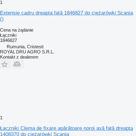
1
Extensie cadru dreapta față 1846827 do ciężarówki Scania
()
Cena na żądanie
Łączniki
1846827
Rumunia, Cristesti
ROYAL DRU AGRO S.R.L.
Kontakt z dealerem
1
Łączniki Clema de fixare apărătoare noroi axă față dreapta
1408370 do ciężarówki Scania