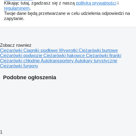
Klikając tutaj, zgadzasz się z naszą
polityką prywatności
i
regulaminem
.
Twoje dane będą przetwarzane w celu udzielenia odpowiedzi na
zapytanie.
Zobacz rowniez
Ciężarówki
Ciągniki siodłowe
Wywrotki
Ciężarówki burtowe
Ciężarówki podwozie
Ciężarówki hakowce
Ciężarówki firanki
Ciężarówki chłodnie
Autotransportery
Autokary turystyczne
Ciężarówki furgony
Podobne ogłoszenia
1