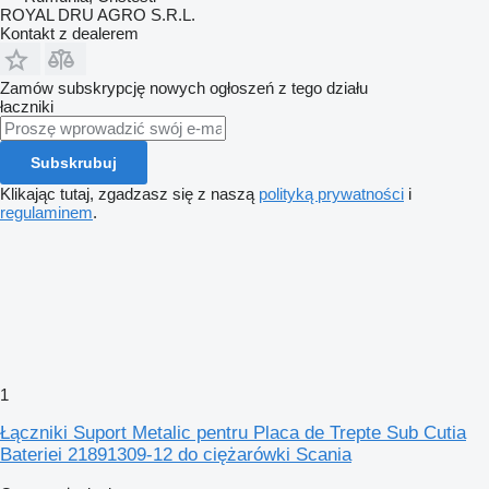
ROYAL DRU AGRO S.R.L.
Kontakt z dealerem
Zamów subskrypcję nowych ogłoszeń z tego działu
łaczniki
Subskrubuj
Klikając tutaj, zgadzasz się z naszą
polityką prywatności
i
regulaminem
.
1
Łączniki Suport Metalic pentru Placa de Trepte Sub Cutia
Bateriei 21891309-12 do ciężarówki Scania