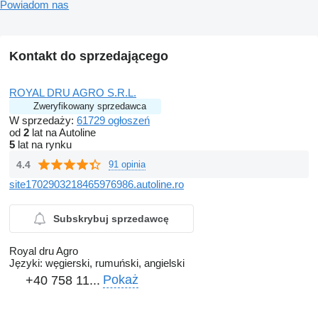
Powiadom nas
Kontakt do sprzedającego
ROYAL DRU AGRO S.R.L.
Zweryfikowany sprzedawca
W sprzedaży:
61729 ogłoszeń
od
2
lat na Autoline
5
lat na rynku
4.4
91 opinia
site1702903218465976986.autoline.ro
Subskrybuj sprzedawcę
Royal dru Agro
Języki:
węgierski, rumuński, angielski
Pokaż
+40 758 11...