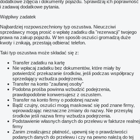
dodatkowe zdjęcia i dokumenty pojazdu. Sprawdzaj ich poprawność
i zadawaj dodatkowe pytania.
Wątpliwy zadatek
Najbardziej rozpowszechniony typ oszustwa. Nieuczciwi
sprzedawcy mogą prosić o wpłatę zadatku dla "rezerwacji" twojego
prawa na zakup pojazdu. W ten sposób oszuści gromadzą duże
kwoty i znikają, przestają odbierać telefon.
Taki typ oszustwa może składać się z:
Transfer zadatku na kartę
Nie wpłacaj zadatku bez dokumentów, które miały by
potwierdzić przekazanie środków, jeśli podczas współpracy
sprzedający wzbudza podejrzenia.
Transfer na konto "zaufanej osoby"
Podobna prośba powinna wzbudzić podejrzenia,
prawdopodobnie konwersujesz z oszustem.
Transfer na konto firmy o podobnej nazwie
Bądź czujny, oszuści mogą maskować się pod znane firmy,
wprowadzając nieznaczne zmiany do nazwy. Nie przesyłaj
środków jeśli nazwa firmy wzbudza podejrzenia.
Podstawienie własnych danych do przelewu w fakturze realnej
firmy
Zanim zrealizujesz płatność, upewnij się o prawdziwości
podanych danych do przelewu i czy na pewno należą do tej