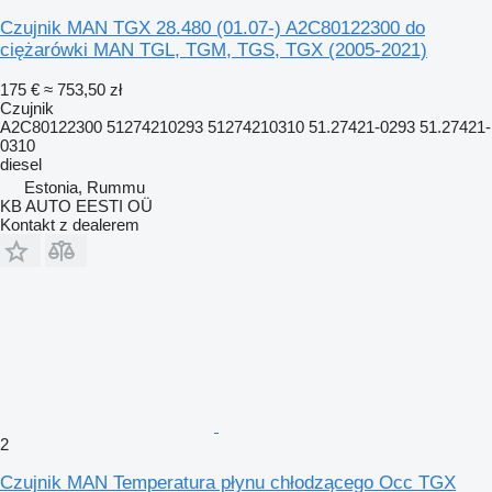
Czujnik MAN TGX 28.480 (01.07-) A2C80122300 do
ciężarówki MAN TGL, TGM, TGS, TGX (2005-2021)
175 €
≈ 753,50 zł
Czujnik
A2C80122300 51274210293 51274210310 51.27421-0293 51.27421-
0310
diesel
Estonia, Rummu
KB AUTO EESTI OÜ
Kontakt z dealerem
2
Czujnik MAN Temperatura płynu chłodzącego Occ TGX