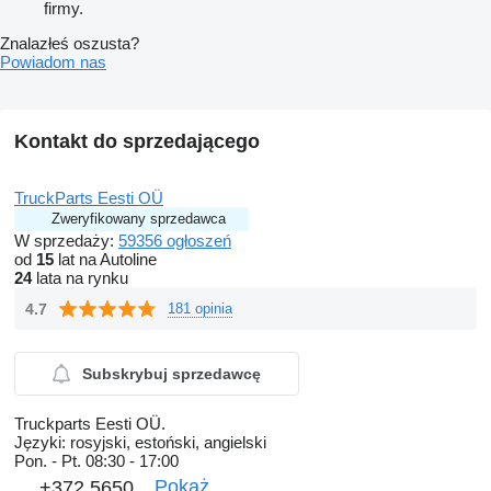
firmy.
Znalazłeś oszusta?
Powiadom nas
Kontakt do sprzedającego
TruckParts Eesti OÜ
Zweryfikowany sprzedawca
W sprzedaży:
59356 ogłoszeń
od
15
lat na Autoline
24
lata na rynku
4.7
181 opinia
Subskrybuj sprzedawcę
Truckparts Eesti OÜ.
Języki:
rosyjski, estoński, angielski
Pon. - Pt.
08:30 - 17:00
Pokaż
+372 5650...