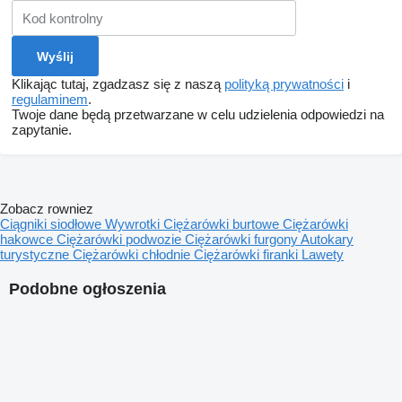
Klikając tutaj, zgadzasz się z naszą
polityką prywatności
i
regulaminem
.
Twoje dane będą przetwarzane w celu udzielenia odpowiedzi na
zapytanie.
Zobacz rowniez
Ciągniki siodłowe
Wywrotki
Ciężarówki burtowe
Ciężarówki
hakowce
Ciężarówki podwozie
Ciężarówki furgony
Autokary
turystyczne
Ciężarówki chłodnie
Ciężarówki firanki
Lawety
Podobne ogłoszenia