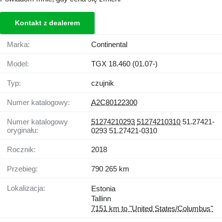
Kontakt z dealerem
Marka:
Continental
Model:
TGX 18.460 (01.07-)
Typ:
czujnik
Numer katalogowy:
A2C80122300
Numer katalogowy
51274210293
51274210310
51.27421-
oryginału:
0293 51.27421-0310
Rocznik:
2018
Przebieg:
790 265 km
Lokalizacja:
Estonia
Tallinn
7151 km to "United States/Columbus"