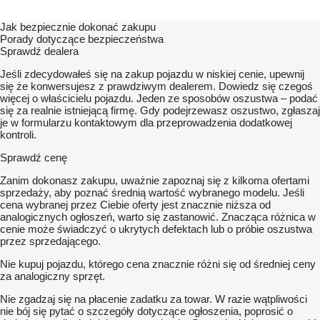
Jak bezpiecznie dokonać zakupu
Porady dotyczące bezpieczeństwa
Sprawdź dealera
Jeśli zdecydowałeś się na zakup pojazdu w niskiej cenie, upewnij
się że konwersujesz z prawdziwym dealerem. Dowiedz się czegoś
więcej o właścicielu pojazdu. Jeden ze sposobów oszustwa – podać
się za realnie istniejącą firmę. Gdy podejrzewasz oszustwo, zgłaszaj
je w formularzu kontaktowym dla przeprowadzenia dodatkowej
kontroli.
Sprawdź cenę
Zanim dokonasz zakupu, uważnie zapoznaj się z kilkoma ofertami
sprzedaży, aby poznać średnią wartość wybranego modelu. Jeśli
cena wybranej przez Ciebie oferty jest znacznie niższa od
analogicznych ogłoszeń, warto się zastanowić. Znacząca różnica w
cenie może świadczyć o ukrytych defektach lub o próbie oszustwa
przez sprzedającego.
Nie kupuj pojazdu, którego cena znacznie różni się od średniej ceny
za analogiczny sprzęt.
Nie zgadzaj się na płacenie zadatku za towar. W razie wątpliwości
nie bój się pytać o szczegóły dotyczące ogłoszenia, poprosić o