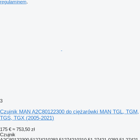
regulaminem
.
3
Czujnik MAN A2C80122300 do ciężarówki MAN TGL, TGM,
TGS, TGX (2005-2021)
175 €
≈ 753,50 zł
Czujnik
A2C80122300 51274210293 51274210310 51.27421-0293 51.27421-