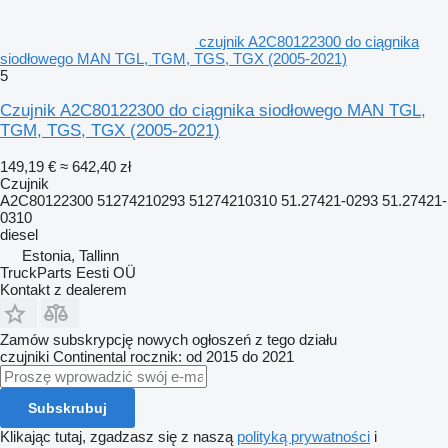
czujnik A2C80122300 do ciągnika
siodłowego MAN TGL, TGM, TGS, TGX (2005-2021)
5
Czujnik A2C80122300 do ciągnika siodłowego MAN TGL,
TGM, TGS, TGX (2005-2021)
149,19 €
≈ 642,40 zł
Czujnik
A2C80122300 51274210293 51274210310 51.27421-0293 51.27421-
0310
diesel
Estonia, Tallinn
TruckParts Eesti OÜ
Kontakt z dealerem
Zamów subskrypcję nowych ogłoszeń z tego działu
czujniki
Continental
rocznik: od 2015 do 2021
Subskrubuj
Klikając tutaj, zgadzasz się z naszą
polityką prywatności
i