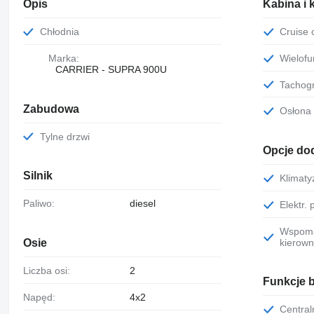
Opis
Kabina i 
Chłodnia
Cruise
Marka:
Wielo
CARRIER - SUPRA 900U
Tachog
Zabudowa
Osłon
Tylne drzwi
Opcje do
Silnik
Klimat
Paliwo:
diesel
Elektr
Wspomaganie
kierown
Osie
Liczba osi:
2
Funkcje 
Napęd:
4x2
Centr