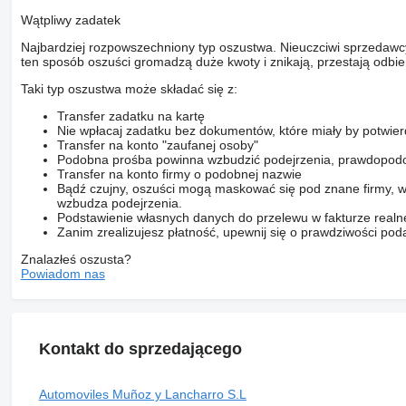
Wątpliwy zadatek
Najbardziej rozpowszechniony typ oszustwa. Nieuczciwi sprzedawc
ten sposób oszuści gromadzą duże kwoty i znikają, przestają odbier
Taki typ oszustwa może składać się z:
Transfer zadatku na kartę
Nie wpłacaj zadatku bez dokumentów, które miały by potwier
Transfer na konto "zaufanej osoby"
Podobna prośba powinna wzbudzić podejrzenia, prawdopodo
Transfer na konto firmy o podobnej nazwie
Bądź czujny, oszuści mogą maskować się pod znane firmy, w
wzbudza podejrzenia.
Podstawienie własnych danych do przelewu w fakturze realne
Zanim zrealizujesz płatność, upewnij się o prawdziwości pod
Znalazłeś oszusta?
Powiadom nas
Kontakt do sprzedającego
Automoviles Muñoz y Lancharro S.L