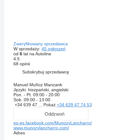
Zweryfikowany sprzedawca
W sprzedaży:
45 ogłoszeń
od
6
lat na Autoline
4.5
68 opinii
Subskrybuj sprzedawcę
Manuel Muñoz Manzank
Języki:
hiszpański, angielski
Pon. - Pt.
09:00 - 20:00
Sob.
09:00 - 13:00
+34 639 47 ...
Pokaż
+34 639 47 74 53
Oddzwoń
es-es.facebook.com/MunozyLancharro/
www.munozylancharro.com/
Adres