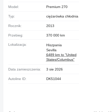
Model:
Premium 270
Typ:
ciężarówka chłodnia
Rocznik:
2013
Przebieg:
370 000 km
Lokalizacja:
Hiszpania
Sevilla
6489 km to "United
States/Columbus"
Data zamieszczenia:
3 sie 2026
Autoline ID:
DK51044