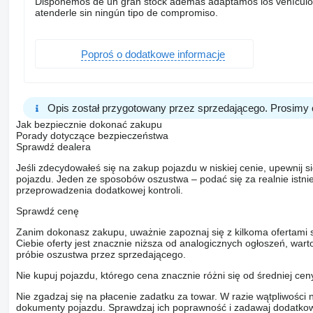
Disponemos de un gran stock además adaptamos los vehículo
atenderle sin ningún tipo de compromiso.
Poproś o dodatkowe informacje
Opis został przygotowany przez sprzedającego. Prosimy 
Jak bezpiecznie dokonać zakupu
Porady dotyczące bezpieczeństwa
Sprawdź dealera
Jeśli zdecydowałeś się na zakup pojazdu w niskiej cenie, upewnij 
pojazdu. Jeden ze sposobów oszustwa – podać się za realnie istni
przeprowadzenia dodatkowej kontroli.
Sprawdź cenę
Zanim dokonasz zakupu, uważnie zapoznaj się z kilkoma ofertami 
Ciebie oferty jest znacznie niższa od analogicznych ogłoszeń, war
próbie oszustwa przez sprzedającego.
Nie kupuj pojazdu, którego cena znacznie różni się od średniej cen
Nie zgadzaj się na płacenie zadatku za towar. W razie wątpliwości 
dokumenty pojazdu. Sprawdzaj ich poprawność i zadawaj dodatkow