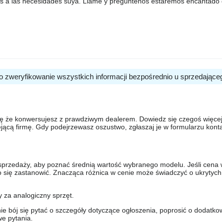
s a las necesidades suya. Llame y pregúntenos estaremos encantado
o zweryfikowanie wszystkich informacji bezpośrednio u sprzedające
się że konwersujesz z prawdziwym dealerem. Dowiedz się czegoś więcej 
ejącą firmę. Gdy podejrzewasz oszustwo, zgłaszaj je w formularzu kon
sprzedaży, aby poznać średnią wartość wybranego modelu. Jeśli cena 
to się zastanowić. Znacząca różnica w cenie może świadczyć o ukrytych
y za analogiczny sprzęt.
nie bój się pytać o szczegóły dotyczące ogłoszenia, poprosić o dodatkow
e pytania.