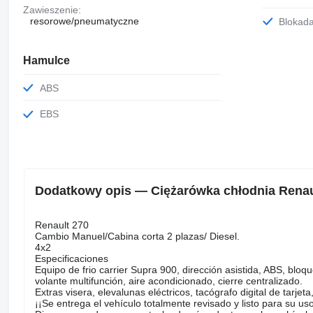
Zawieszenie:
resorowe/pneumatyczne
Blokad
Hamulce
ABS
EBS
Dodatkowy opis — Ciężarówka chłodnia Rena
Renault 270
Cambio Manuel/Cabina corta 2 plazas/ Diesel.
4x2
Especificaciones
Equipo de frio carrier Supra 900, dirección asistida, ABS, bloque
volante multifunción, aire acondicionado, cierre centralizado.
Extras visera, elevalunas eléctricos, tacógrafo digital de tarje
¡¡Se entrega el vehículo totalmente revisado y listo para su u