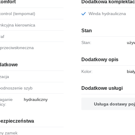
komfort
Dodatkowa komplektac
 control (tempomat)
Winda hydrauliczna
funkcyjna kierownica
Stan
raf
Stan:
uży
a przeciwsłoneczna
Dodatkowy opis
datkowe
Kolor:
biał
yzacja
. podnoszenie szyb
Dodatkowe usługi
hydrauliczny
Usługa dostawy po
icy:
bezpieczeństwa
alny zamek