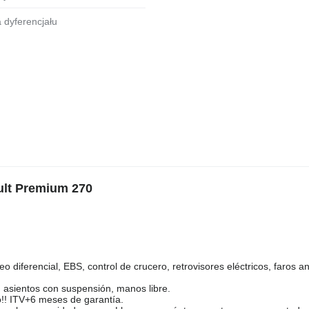
a dyferencjału
ult Premium 270
o diferencial, EBS, control de crucero, retrovisores eléctricos, faros an
ta, asientos con suspensión, manos libre.
so!! ITV+6 meses de garantía.