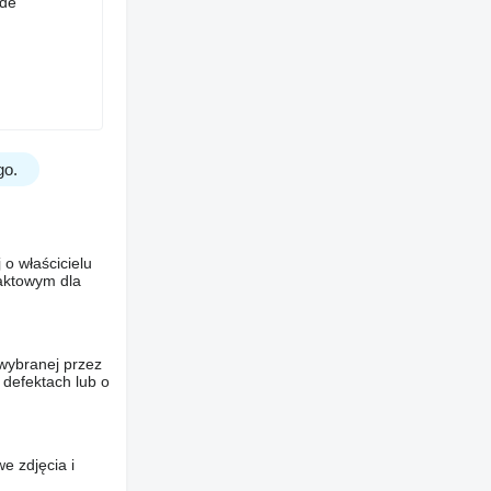
 de
go.
o właścicielu
taktowym dla
wybranej przez
 defektach lub o
e zdjęcia i