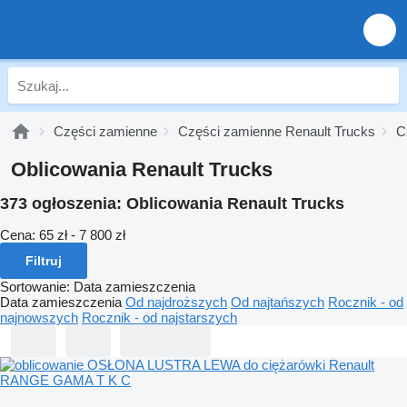
Części zamienne
Części zamienne Renault Trucks
C
Oblicowania Renault Trucks
373 ogłoszenia:
Oblicowania Renault Trucks
Cena:
65 zł - 7 800 zł
Filtruj
Sortowanie
:
Data zamieszczenia
Data zamieszczenia
Od najdroższych
Od najtańszych
Rocznik - od
najnowszych
Rocznik - od najstarszych