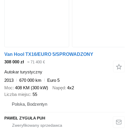
Van Hool TX16/EURO 5/SPROWADZONY
308 000 zł
≈ 71 400 €
Autokar turystyczny
2013
670 000 km
Euro 5
Moc
408 KM (300 kW)
Napęd
4x2
Liczba miejsc
55
Polska, Bodzentyn
PAWEŁ ZYGUŁA PUH