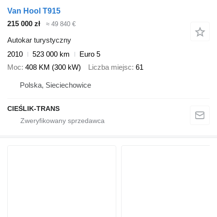
Van Hool T915
215 000 zł
≈ 49 840 €
Autokar turystyczny
2010
523 000 km
Euro 5
Moc
408 KM (300 kW)
Liczba miejsc
61
Polska, Sieciechowice
CIEŚLIK-TRANS