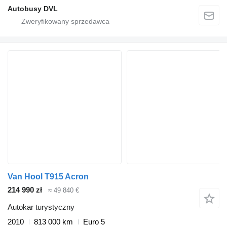
Autobusy DVL
Van Hool T915 Acron
214 990 zł
≈ 49 840 €
Autokar turystyczny
2010
813 000 km
Euro 5