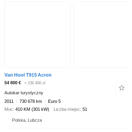
Van Hool T915 Acron
54 800 €
≈ 236 400 zł
Autokar turystyczny
2011
730 678 km
Euro 5
Moc
410 KM (301 kW)
Liczba miejsc
51
Polska, Lubcza