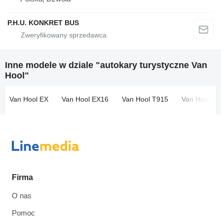
P.H.U. KONKRET BUS
Inne modele w dziale "autokary turystyczne Van
Hool"
Van Hool EX
Van Hool EX16
Van Hool T915
Van Hool T9
Firma
O nas
Pomoc