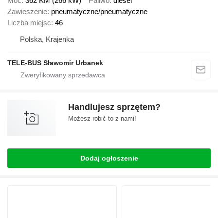
Moc
362 KM (266 kW)
Paliwo
diesel
Zawieszenie
pneumatyczne/pneumatyczne
Liczba miejsc
46
Polska, Krajenka
TELE-BUS Sławomir Urbanek
Handlujesz sprzętem?
Możesz robić to z nami!
Dodaj ogłoszenie