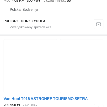
Moc
408 KM (300 kW)
Liczba miejsc
55
Polska, Bodzentyn
PUH GRZEGORZ ZYGUŁA
Van Hool T916 ASTRONEF TOURISMO SETRA
269 950 zł
≈ 62 580 €