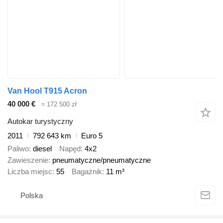
Van Hool T915 Acron
40 000 €
≈ 172 500 zł
Autokar turystyczny
2011
792 643 km
Euro 5
Paliwo
diesel
Napęd
4x2
Zawieszenie
pneumatyczne/pneumatyczne
Liczba miejsc
55
Bagażnik
11 m³
Polska