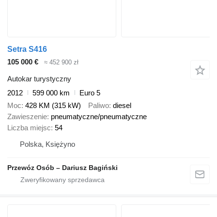
Setra S416
105 000 €
≈ 452 900 zł
Autokar turystyczny
2012
599 000 km
Euro 5
Moc
428 KM (315 kW)
Paliwo
diesel
Zawieszenie
pneumatyczne/pneumatyczne
Liczba miejsc
54
Polska, Księżyno
Przewóz Osób – Dariusz Bagiński