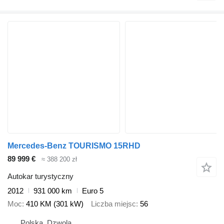
Mercedes-Benz TOURISMO 15RHD
89 999 €
≈ 388 200 zł
Autokar turystyczny
2012
931 000 km
Euro 5
Moc
410 KM (301 kW)
Liczba miejsc
56
Polska, Dzwola