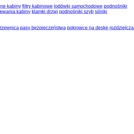
żne kabiny
filtry kabinowe
lodówki samochodowe
podnośniki
ewania kabiny
klamki drzwi
podnośniki szyb
silniki
grzewnicą
pasy bezpieczeństwa
pokrowce na deskę rozdzielczą