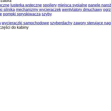
yzatora
boczne
lusterka wsteczne
spojlery
miejsca sypialne
panele naro
i silnika
mechanizmy wycieraczek
wentylatory dmuchawy
ogrz
we
pompki spryskiwacza
szyby
a
wycieraczki samochodowe
szyberdachy
zawory sterujące na
części do kabiny