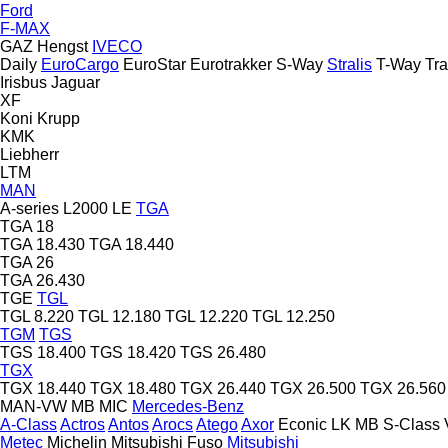
Ford
F-MAX
GAZ
Hengst
IVECO
Daily
EuroCargo
EuroStar
Eurotrakker
S-Way
Stralis
T-Way
Tra
Irisbus
Jaguar
XF
Koni
Krupp
KMK
Liebherr
LTM
MAN
A-series
L2000
LE
TGA
TGA 18
TGA 18.430
TGA 18.440
TGA 26
TGA 26.430
TGE
TGL
TGL 8.220
TGL 12.180
TGL 12.220
TGL 12.250
TGM
TGS
TGS 18.400
TGS 18.420
TGS 26.480
TGX
TGX 18.440
TGX 18.480
TGX 26.440
TGX 26.500
TGX 26.560
MAN-VW
MB
MIC
Mercedes-Benz
A-Class
Actros
Antos
Arocs
Atego
Axor
Econic
LK
MB
S-Class
Metec
Michelin
Mitsubishi Fuso
Mitsubishi