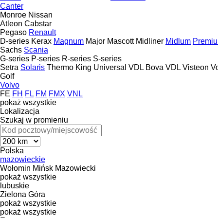
Canter
Monroe
Nissan
Atleon
Cabstar
Pegaso
Renault
D-series
Kerax
Magnum
Major
Mascott
Midliner
Midlum
Premi
Sachs
Scania
G-series
P-series
R-series
S-series
Setra
Solaris
Thermo King
Universal
VDL Bova
VDL
Visteon
V
Golf
Volvo
FE
FH
FL
FM
FMX
VNL
pokaż wszystkie
Lokalizacja
Szukaj w promieniu
Polska
mazowieckie
Wołomin
Mińsk Mazowiecki
pokaż wszystkie
lubuskie
Zielona Góra
pokaż wszystkie
pokaż wszystkie