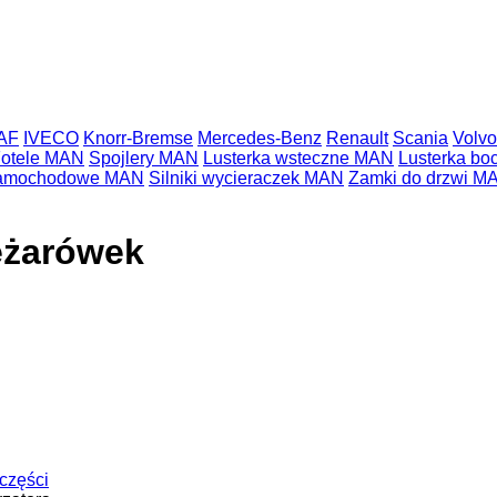
AF
IVECO
Knorr-Bremse
Mercedes-Benz
Renault
Scania
Volvo
otele MAN
Spojlery MAN
Lusterka wsteczne MAN
Lusterka b
samochodowe MAN
Silniki wycieraczek MAN
Zamki do drzwi M
ężarówek
 części