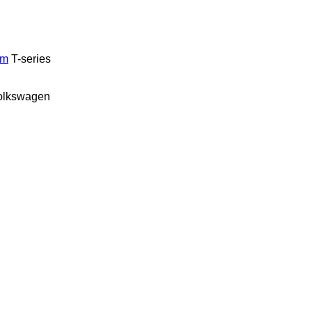
um
T-series
olkswagen