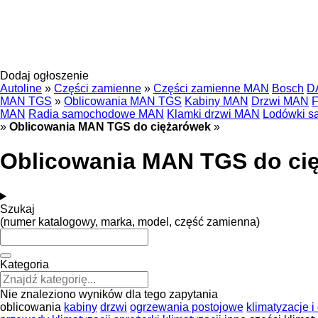
Dodaj ogłoszenie
Autoline
»
Części zamienne
»
Części zamienne MAN
Bosch
D
MAN TGS
»
Oblicowania MAN TGS
Kabiny MAN
Drzwi MAN
F
MAN
Radia samochodowe MAN
Klamki drzwi MAN
Lodówki 
»
Oblicowania MAN TGS do ciężarówek
»
Oblicowania MAN TGS do ci
Szukaj
(numer katalogowy, marka, model, część zamienna)
Kategoria
Nie znaleziono wyników dla tego zapytania
oblicowania
kabiny
drzwi
ogrzewania postojowe
klimatyzacje i