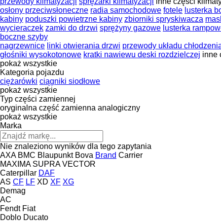
przewody klimatyzacji
sprężarki klimatyzacji
inne części klimat
osłony przeciwsłoneczne
radia samochodowe
fotele
lusterka 
kabiny
poduszki powietrzne kabiny
zbiorniki spryskiwacza
mask
wycieraczek
zamki do drzwi
sprężyny gazowe
lusterka rampo
boczne szyby
nagrzewnice
linki otwierania drzwi
przewody układu chłodzeni
głośniki wysokotonowe
kratki nawiewu deski rozdzielczej
inne 
pokaż wszystkie
Kategoria pojazdu
ciężarówki
ciągniki siodłowe
pokaż wszystkie
Typ części zamiennej
oryginalna część zamienna
analogiczny
pokaż wszystkie
Marka
Nie znaleziono wyników dla tego zapytania
AXA
BMC
Blaupunkt
Bova
Brand
Carrier
MAXIMA
SUPRA
VECTOR
Caterpillar
DAF
AS
CF
LF
XD
XF
XG
Demag
AC
Fendt
Fiat
Doblo
Ducato