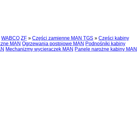
WABCO
ZF
»
Części zamienne MAN TGS
»
Części kabiny
oczne MAN
Ogrzewania postojowe MAN
Podnośniki kabiny
AN
Mechanizmy wycieraczek MAN
Panele narożne kabiny MAN