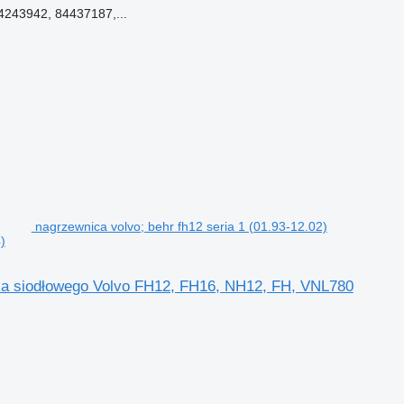
4243942, 84437187,...
nagrzewnica volvo; behr fh12 seria 1 (01.93-12.02)
)
nika siodłowego Volvo FH12, FH16, NH12, FH, VNL780