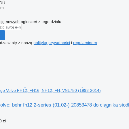
 OÜ
em
ę nowych ogłoszeń z tego działu
gadzasz się z naszą
polityką prywatności
i
regulaminem
.
wego Volvo FH12, FH16, NH12, FH, VNL780 (1993-2014)
olvo; behr fh12 2-series (01.02-) 20853478 do ciągnika si
0 zł