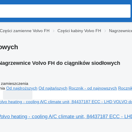
Części zamienne Volvo FH
Części kabiny Volvo FH
Nagrzewnic
łowych
Nagrzewnice Volvo FH do ciągników siodłowych
 zamieszczenia
nia
Od najdroższych
Od najtańszych
Rocznik - od najnowszych
Rocznik
olvo heating - cooling A/C climate unit, 84437187 ECC -