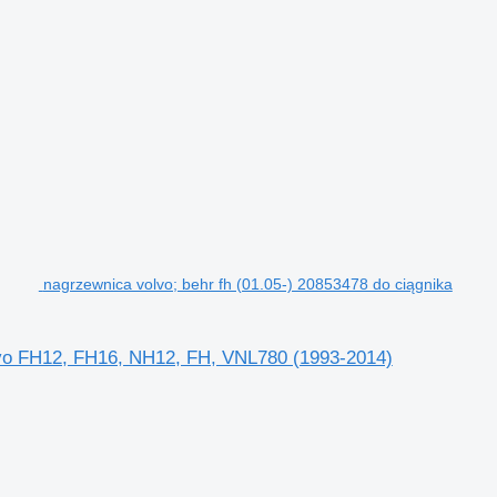
nagrzewnica volvo; behr fh (01.05-) 20853478 do ciągnika
olvo FH12, FH16, NH12, FH, VNL780 (1993-2014)