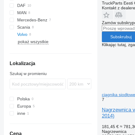
TruckParts Eesti
DAF
Kontakt z dealer
MAN
XF
Stralis
Mercedes-Benz
TGA
Zamów subskrypcj
Scania
TGL
Actros
Magnum
Volvo
TGM
Antos
R-series
Subskrubuj
pokaż wszystkie
TGS
Arocs
FH
Klikając tutaj, z
TGX
Atego
VNL
FH12
Econic
FH16
Lokalizacja
Szukaj w promieniu
ciągnika siodło
Polska
7
Europa
Nagrzewnica v
inne
Estonia
2014)
Litwa
Ukraina
181,45 €
≈ 781,3
Nagrzewnica
Cena