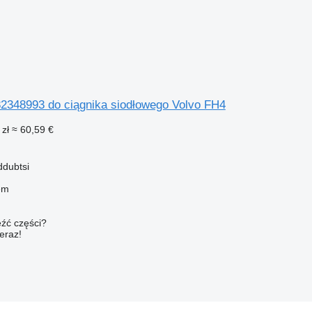
2348993 do ciągnika siodłowego Volvo FH4
 zł
≈ 60,59 €
ddubtsi
em
źć części?
teraz!