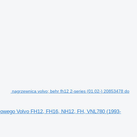
nagrzewnica volvo; behr fh12 2-series (01.02-) 20853478 do
odłowego Volvo FH12, FH16, NH12, FH, VNL780 (1993-