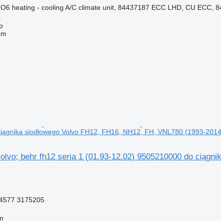
 heating - cooling A/C climate unit, 84437187 ECC LHD, CU ECC, 8
s
p
em
iągnika siodłowego Volvo FH12, FH16, NH12, FH, VNL780 (1993-2014
olvo; behr fh12 seria 1 (01.93-12.02) 9505210000 do ciąg
4577 3175205
nn