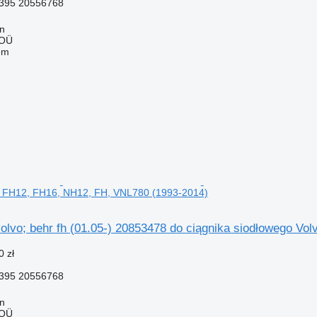
395 20556768
nn
 OÜ
em
o FH12, FH16, NH12, FH, VNL780 (1993-2014)
olvo; behr fh (01.05-) 20853478 do ciągnika siodłowego V
0 zł
395 20556768
nn
 OÜ