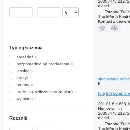
20853478 21272
diesel
Estonia, Talli
–
TruckParts Eesti
Kontakt z dealer
Typ ogłoszenia
sprzedaż
bezpośrednio od producenta
leasing
kredyt
siodłowego Volv
5
na raty
trade-in (rozliczenie w zamian)
Nagrzewnica v
wymiana
201,61 €
≈ 868,1
Nagrzewnica
20853478 21272
diesel
Rocznik
Estonia, Talli
TruckParts Eesti