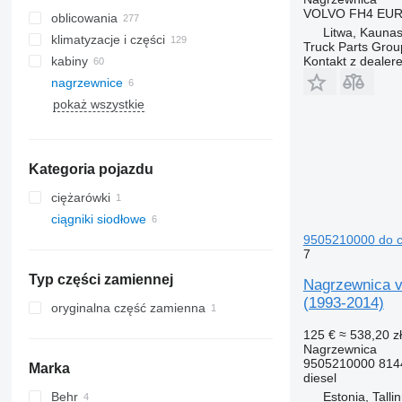
VOLVO FH4 EURO6
oblicowania
Litwa, Kauna
klimatyzacje i części
Truck Parts Grou
Kontakt z dealer
kabiny
przewody klimatyzacji
nagrzewnice
chłodnice klimatyzacji
boczne szyby
pokaż wszystkie
sprężarki klimatyzacji
panoramiczne dachy
filtry osuszacze klimatyzacji
przednie szyby
inne części klimatyzatora
Kategoria pojazdu
ciężarówki
ciągniki siodłowe
9505210000 do c
7
Typ części zamiennej
Nagrzewnica v
(1993-2014)
oryginalna część zamienna
125 €
≈ 538,20 zł
Nagrzewnica
9505210000 814
Marka
diesel
Estonia, Talli
Behr