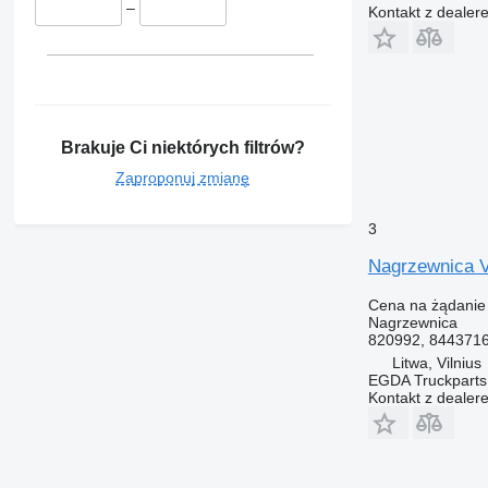
–
Kontakt z dealer
Brakuje Ci niektórych filtrów?
Zaproponuj zmianę
3
Nagrzewnica V
Cena na żądanie
Nagrzewnica
820992, 844371
Litwa, Vilnius
EGDA Truckparts
Kontakt z dealer