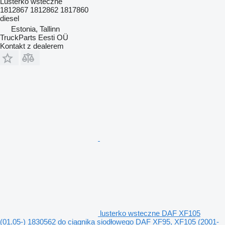
Lusterko wsteczne
1812867 1812862 1817860
diesel
Estonia, Tallinn
TruckParts Eesti OÜ
Kontakt z dealerem
lusterko wsteczne DAF XF105
(01.05-) 1830562 do ciągnika siodłowego DAF XF95, XF105 (2001-