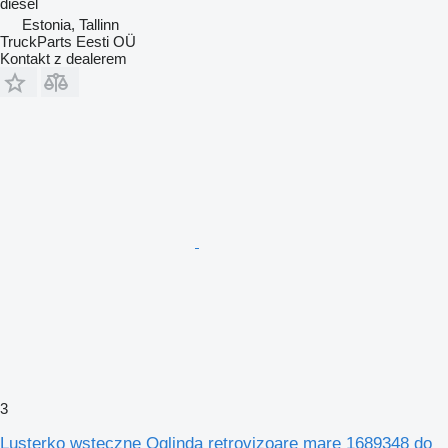
diesel
Estonia, Tallinn
TruckParts Eesti OÜ
Kontakt z dealerem
3
Lusterko wsteczne Oglinda retrovizoare mare 1689348 do