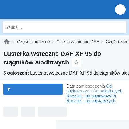
Części zamienne
Części zamienne DAF
Części zam
Lusterka wsteczne DAF XF 95 do
ciągników siodłowych
5 ogłoszeń:
Lusterka wsteczne DAF XF 95 do ciągników sio
Data zamieszczenia
Od
najdroższych
Od najtańszych
Rocznik - od najnowszych
Rocznik - od najstarszych