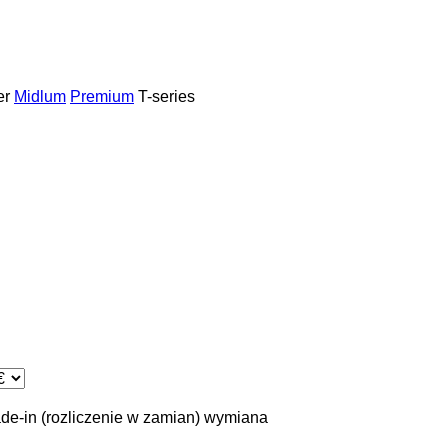
er
Midlum
Premium
T-series
ade-in (rozliczenie w zamian)
wymiana