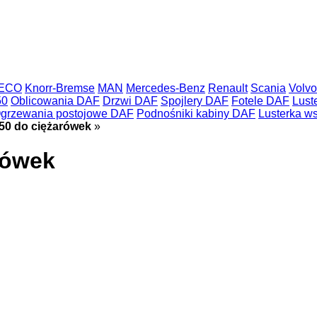
VECO
Knorr-Bremse
MAN
Mercedes-Benz
Renault
Scania
Volvo
50
Oblicowania DAF
Drzwi DAF
Spojlery DAF
Fotele DAF
Lust
grzewania postojowe DAF
Podnośniki kabiny DAF
Lusterka w
50 do ciężarówek
»
rówek