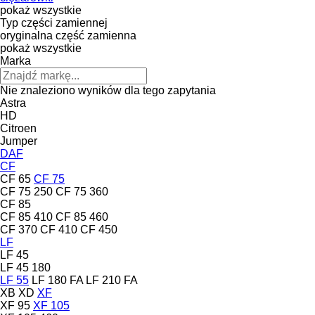
pokaż wszystkie
Typ części zamiennej
oryginalna część zamienna
pokaż wszystkie
Marka
Nie znaleziono wyników dla tego zapytania
Astra
HD
Citroen
Jumper
DAF
CF
CF 65
CF 75
CF 75 250
CF 75 360
CF 85
CF 85 410
CF 85 460
CF 370
CF 410
CF 450
LF
LF 45
LF 45 180
LF 55
LF 180 FA
LF 210 FA
XB
XD
XF
XF 95
XF 105