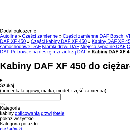
Dodaj ogłoszenie
Autoline
»
Części zamienne
»
Części zamienne DAF
Bosch
I
DAF XF 450
»
Części kabiny DAF XF 450
»
Kabiny DAF XF 4
samochodowe DAF
Klamki drzwi DAF
Miejsca sypialne DAF
O
DAF
Pokrowce na deskę rozdzielczą DAF
»
Kabiny DAF XF 4
Kabiny DAF XF 450 do cięża
Szukaj
(numer katalogowy, marka, model, część zamienna)
Kategoria
kabiny
oblicowania
drzwi
fotele
pokaż wszystkie
Kategoria pojazdu
ciężarówki