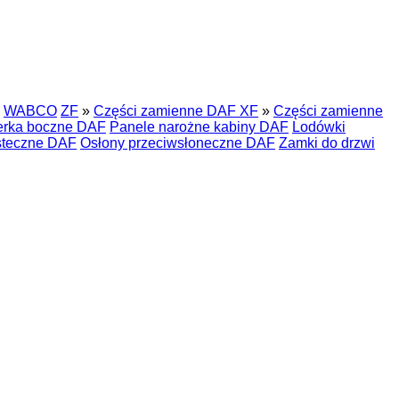
WABCO
ZF
»
Części zamienne DAF XF
»
Części zamienne
erka boczne DAF
Panele narożne kabiny DAF
Lodówki
steczne DAF
Osłony przeciwsłoneczne DAF
Zamki do drzwi