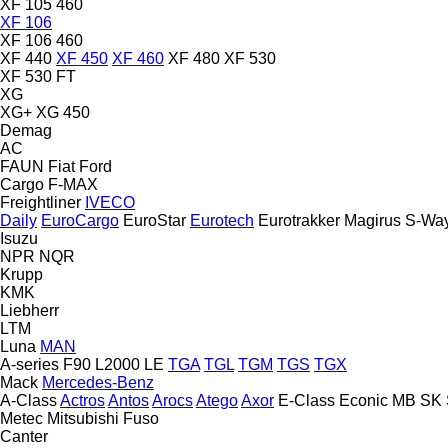
XF 105 460
XF 106
XF 106 460
XF 440
XF 450
XF 460
XF 480
XF 530
XF 530 FT
XG
XG+
XG 450
Demag
AC
FAUN
Fiat
Ford
Cargo
F-MAX
Freightliner
IVECO
Daily
EuroCargo
EuroStar
Eurotech
Eurotrakker
Magirus
S-Wa
Isuzu
NPR
NQR
Krupp
KMK
Liebherr
LTM
Luna
MAN
A-series
F90
L2000
LE
TGA
TGL
TGM
TGS
TGX
Mack
Mercedes-Benz
A-Class
Actros
Antos
Arocs
Atego
Axor
E-Class
Econic
MB
SK
Metec
Mitsubishi Fuso
Canter