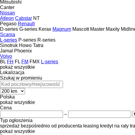
Mitsubishi
Canter
Nissan
Atleon
Cabstar
NT
Pegaso
Renault
D-series
G-series
Kerax
Magnum
Mascott
Master
Maxity
Midlin
Scania
L-series
P-series
R-series
Sinotruk Howo
Tatra
Jamal
Phoenix
Volvo
BL
FH
FL
FM
FMX
L-series
pokaż wszystkie
Lokalizacja
Szukaj w promieniu
Polska
pokaż wszystkie
Cena
–
Typ ogłoszenia
sprzedaż
bezpośrednio od producenta
leasing
kredyt
na raty
tr
pokaż wszystkie