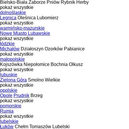
Bielsko-Biała
Zaborze
Pniów
Rybnik
Herby
pokaż wszystkie
dolnośląskie
Legnica
Oleśnica
Lubomierz
pokaż wszystkie
warmińsko-mazurskie
Nowe Miasto Lubawskie
pokaż wszystkie
łódzkie
Michałów
Działoszyn
Ozorków
Pabianice
pokaż wszystkie
małopolskie
Kojszówka
Niepołomice
Bochnia
Olkusz
pokaż wszystkie
lubuskie
Zielona Góra
Smolno Wielkie
pokaż wszystkie
opolskie
Opole
Prudnik
Brzeg
pokaż wszystkie
pomorskie
Rumia
pokaż wszystkie
lubelskie
Łuków
Chełm
Tomaszów Lubelski