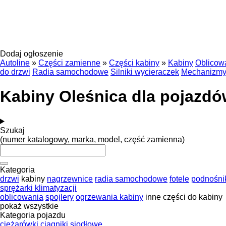
Dodaj ogłoszenie
Autoline
»
Części zamienne
»
Części kabiny
»
Kabiny
Oblicow
do drzwi
Radia samochodowe
Silniki wycieraczek
Mechanizmy
Kabiny Oleśnica dla pojazd
Szukaj
(numer katalogowy, marka, model, część zamienna)
Kategoria
drzwi
kabiny
nagrzewnice
radia samochodowe
fotele
podnośnik
sprężarki klimatyzacji
oblicowania
spojlery
ogrzewania kabiny
inne części do kabiny
pokaż wszystkie
Kategoria pojazdu
ciężarówki
ciągniki siodłowe