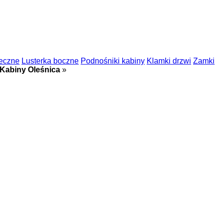
teczne
Lusterka boczne
Podnośniki kabiny
Klamki drzwi
Zamki
Kabiny Oleśnica
»