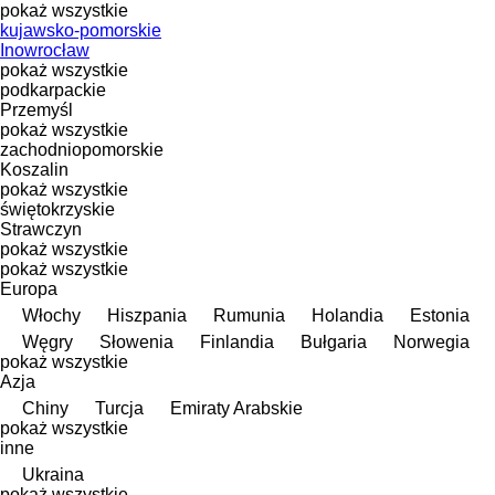
pokaż wszystkie
kujawsko-pomorskie
Inowrocław
pokaż wszystkie
podkarpackie
Przemyśl
pokaż wszystkie
zachodniopomorskie
Koszalin
pokaż wszystkie
świętokrzyskie
Strawczyn
pokaż wszystkie
pokaż wszystkie
Europa
Włochy
Hiszpania
Rumunia
Holandia
Estonia
Węgry
Słowenia
Finlandia
Bułgaria
Norwegia
pokaż wszystkie
Azja
Chiny
Turcja
Emiraty Arabskie
pokaż wszystkie
inne
Ukraina
pokaż wszystkie