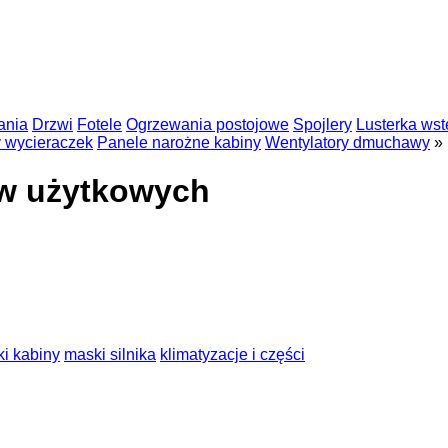
ania
Drzwi
Fotele
Ogrzewania postojowe
Spojlery
Lusterka ws
 wycieraczek
Panele narożne kabiny
Wentylatory dmuchawy
»
ów użytkowych
i kabiny
maski silnika
klimatyzacje i części