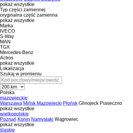
pokaż wszystkie
Typ części zamiennej
oryginalna część zamienna
pokaż wszystkie
Marka
IVECO
S-Way
MAN
TGX
Mercedes-Benz
Actros
pokaż wszystkie
Lokalizacja
Szukaj w promieniu
Polska
mazowieckie
Warszawa
Mińsk Mazowiecki
Płońsk
Glinojeck
Piaseczno
pokaż wszystkie
wielkopolskie
Poznań
Konin
Namysłaki
Wągrowiec
pokaż wszystkie
śląskie