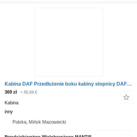
Kabina DAF Przedłużenie boku kabiny stopnicy DAF CF 105 PRAWE inny do ciągnika siodłowego
369 zł
≈ 85,69 €
Kabina
inny
Polska, Mińsk Mazowiecki
Przedsiębiorstwo Wielobranżowe MANTIS