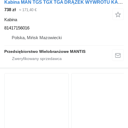
Kabina MAN TGS TGX TGA DRĄŻEK WYWROTU KABINY 81417156016 do ciągnika siodłowego
738 zł
≈ 171,40 €
Kabina
81417156016
Polska, Mińsk Mazowiecki
Przedsiębiorstwo Wielobranżowe MANTIS