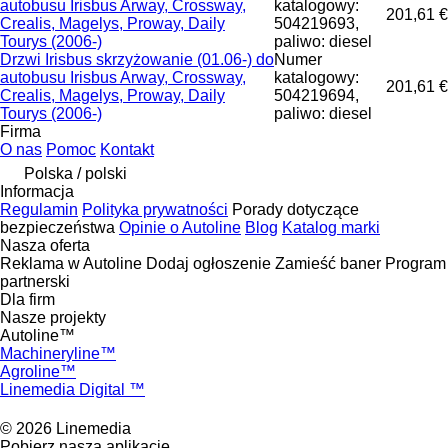
autobusu Irisbus Arway, Crossway,
katalogowy:
201,61 €
Crealis, Magelys, Proway, Daily
504219693,
Tourys (2006-)
paliwo: diesel
Drzwi Irisbus skrzyżowanie (01.06-) do
Numer
autobusu Irisbus Arway, Crossway,
katalogowy:
201,61 €
Crealis, Magelys, Proway, Daily
504219694,
Tourys (2006-)
paliwo: diesel
Firma
O nas
Pomoc
Kontakt
Polska / polski
Informacja
Regulamin
Polityka prywatności
Porady dotyczące
bezpieczeństwa
Opinie o Autoline
Blog
Katalog marki
Nasza oferta
Reklama w Autoline
Dodaj ogłoszenie
Zamieść baner
Program
partnerski
Dla firm
Nasze projekty
Autoline™
Machineryline™
Agroline™
Linemedia Digital ™
© 2026 Linemedia
Pobierz naszą aplikację