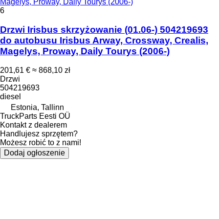
Magelys, Proway, Daily Tourys (2006-)
6
Drzwi Irisbus skrzyżowanie (01.06-) 504219693
do autobusu Irisbus Arway, Crossway, Crealis,
Magelys, Proway, Daily Tourys (2006-)
201,61 €
≈ 868,10 zł
Drzwi
504219693
diesel
Estonia, Tallinn
TruckParts Eesti OÜ
Kontakt z dealerem
Handlujesz sprzętem?
Możesz robić to z nami!
Dodaj ogłoszenie