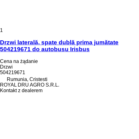
1
Drzwi laterală, spate dublă prima jumătate
504219671 do autobusu Irisbus
Cena na żądanie
Drzwi
504219671
Rumunia, Cristesti
ROYAL DRU AGRO S.R.L.
Kontakt z dealerem