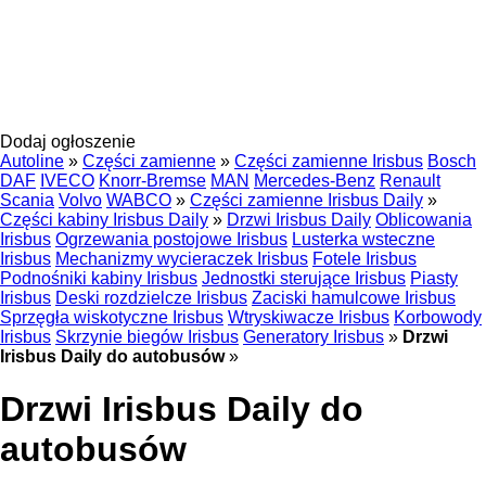
Dodaj ogłoszenie
Autoline
»
Części zamienne
»
Części zamienne Irisbus
Bosch
DAF
IVECO
Knorr-Bremse
MAN
Mercedes-Benz
Renault
Scania
Volvo
WABCO
»
Części zamienne Irisbus Daily
»
Części kabiny Irisbus Daily
»
Drzwi Irisbus Daily
Oblicowania
Irisbus
Ogrzewania postojowe Irisbus
Lusterka wsteczne
Irisbus
Mechanizmy wycieraczek Irisbus
Fotele Irisbus
Podnośniki kabiny Irisbus
Jednostki sterujące Irisbus
Piasty
Irisbus
Deski rozdzielcze Irisbus
Zaciski hamulcowe Irisbus
Sprzęgła wiskotyczne Irisbus
Wtryskiwacze Irisbus
Korbowody
Irisbus
Skrzynie biegów Irisbus
Generatory Irisbus
»
Drzwi
Irisbus Daily do autobusów
»
Drzwi Irisbus Daily do
autobusów