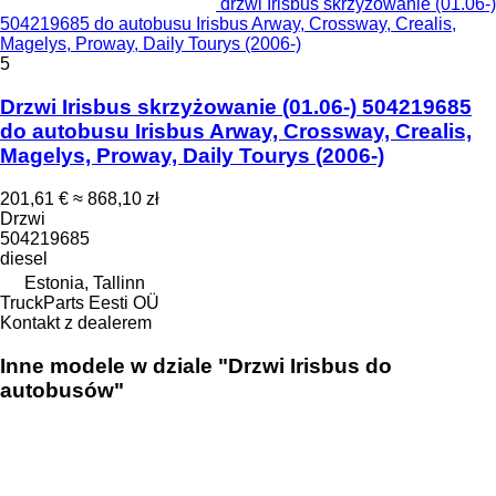
drzwi Irisbus skrzyżowanie (01.06-)
504219685 do autobusu Irisbus Arway, Crossway, Crealis,
Magelys, Proway, Daily Tourys (2006-)
5
Drzwi Irisbus skrzyżowanie (01.06-) 504219685
do autobusu Irisbus Arway, Crossway, Crealis,
Magelys, Proway, Daily Tourys (2006-)
201,61 €
≈ 868,10 zł
Drzwi
504219685
diesel
Estonia, Tallinn
TruckParts Eesti OÜ
Kontakt z dealerem
Inne modele w dziale "Drzwi Irisbus do
autobusów"