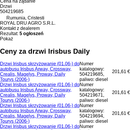
Cena na żądanie
Drzwi
504219685
Rumunia, Cristesti
ROYAL DRU AGRO S.R.L.
Kontakt z dealerem
Rezultat:
5 ogłoszeń
Pokaż
Ceny za drzwi Irisbus Daily
Drzwi Irisbus skrzyżowanie (01.06-) do
Numer
autobusu Irisbus Arway, Crossway,
katalogowy:
201,61 €
Crealis, Magelys, Proway, Daily
504219685,
Tourys (2006-)
paliwo: diesel
Drzwi Irisbus skrzyżowanie (01.06-) do
Numer
autobusu Irisbus Arway, Crossway,
katalogowy:
201,61 €
Crealis, Magelys, Proway, Daily
504219671,
Tourys (2006-)
paliwo: diesel
Drzwi Irisbus skrzyżowanie (01.06-) do
Numer
autobusu Irisbus Arway, Crossway,
katalogowy:
201,61 €
Crealis, Magelys, Proway, Daily
504219694,
Tourys (2006-)
paliwo: diesel
Drzwi Irisbus skrzyżowanie (01.06-) do
Numer