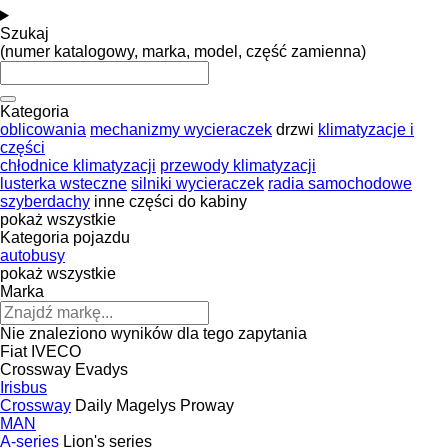
Szukaj
(numer katalogowy, marka, model, część zamienna)
Kategoria
oblicowania
mechanizmy wycieraczek
drzwi
klimatyzacje i
części
chłodnice klimatyzacji
przewody klimatyzacji
lusterka wsteczne
silniki wycieraczek
radia samochodowe
szyberdachy
inne części do kabiny
pokaż wszystkie
Kategoria pojazdu
autobusy
pokaż wszystkie
Marka
Nie znaleziono wyników dla tego zapytania
Fiat
IVECO
Crossway
Evadys
Irisbus
Crossway
Daily
Magelys
Proway
MAN
A-series
Lion's series