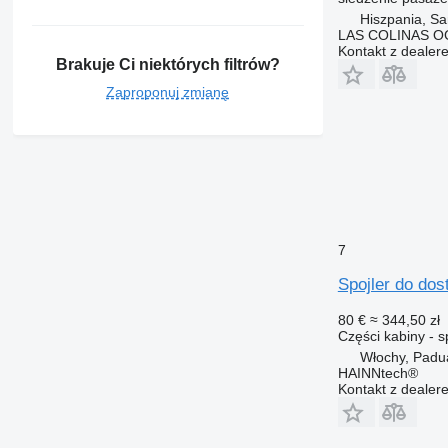
Hiszpania, Sa
LAS COLINAS OC
Kontakt z dealer
Brakuje Ci niektórych filtrów?
Zaproponuj zmianę
7
Spojler do do
80 €
≈ 344,50 zł
Części kabiny - s
Włochy, Padu
HAINNtech®
Kontakt z dealer