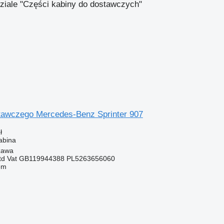
dziale "Części kabiny do dostawczych"
tawczego Mercedes-Benz Sprinter 907
ł
abina
zawa
ltd Vat GB119944388 PL5263656060
em