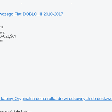
awczego Fiat DOBLO III 2010-2017
tel
owa
O-CZĘŚCI
em
o kabiny Oryginalna dolna rolka drzwi odsuwnych do dostaw
nne części do kabiny