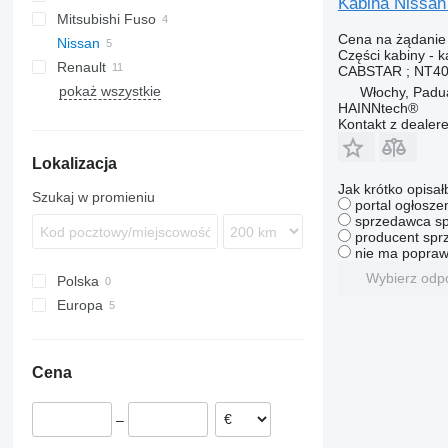
Kabina Nissa
Mitsubishi Fuso
Actros
Cena na żądanie
Nissan
Arocs
Canter
Canter
Części kabiny - k
Renault
Sprinter
Atleon
Porter
CABSTAR ; NT40
pokaż wszystkie
Vito
Cabstar
Kangoo
Crafter
Włochy, Padu
HAINNtech®
NT
Mascott
Transporter
Kontakt z dealer
Master
NT400
Lokalizacja
Jak krótko opisał
Szukaj w promieniu
portal ogłosze
sprzedawca sp
producent sprz
nie ma popraw
Wybierz odp
Polska
Europa
Włochy
Hiszpania
Cena
–