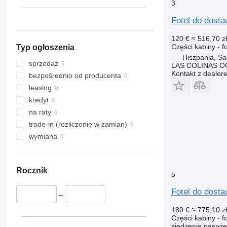
3
Fotel do dos
120 €
≈ 516,70 zł
Części kabiny - fo
Typ ogłoszenia
Hiszpania, Sa
sprzedaż
LAS COLINAS OC
Kontakt z dealer
bezpośrednio od producenta
leasing
kredyt
na raty
trade-in (rozliczenie w zamian)
wymiana
Rocznik
5
Fotel do dos
–
180 €
≈ 775,10 zł
Części kabiny - fo
siedzenie pasaże