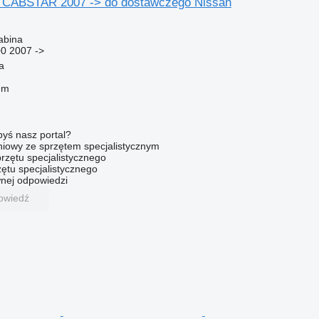
n CABSTAR 2007 -> do dostawczego Nissan
abina
0 2007 ->
a
em
byś nasz portal?
niowy ze sprzętem specjalistycznym
rzętu specjalistycznego
ętu specjalistycznego
nej odpowiedzi
owiedź