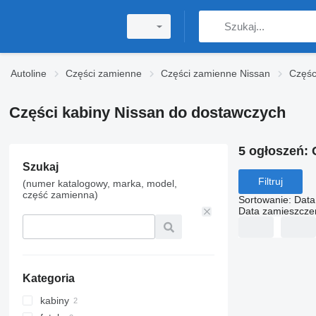
Autoline
Części zamienne
Części zamienne Nissan
Częśc
Części kabiny Nissan do dostawczych
5 ogłoszeń:
Szukaj
Filtruj
(numer katalogowy, marka, model,
część zamienna)
Sortowanie
:
Data
Data zamieszcze
Kategoria
kabiny