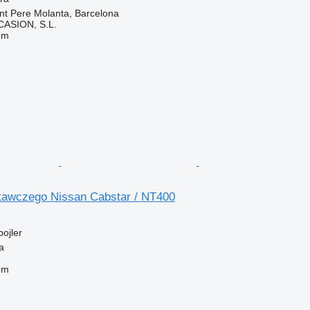
nt Pere Molanta, Barcelona
ASION, S.L.
em
stawczego Nissan Cabstar / NT400
pojler
a
em