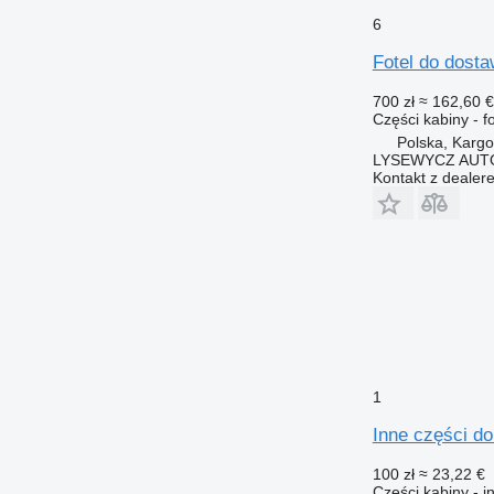
6
Fotel do dost
700 zł
≈ 162,60 €
Części kabiny - fo
Polska, Karg
LYSEWYCZ AUT
Kontakt z dealer
1
Inne części d
100 zł
≈ 23,22 €
Części kabiny - i