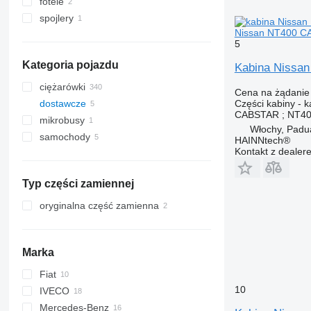
fotele
spojlery
Nissan NT400 CA
5
Kategoria pojazdu
Kabina Nissa
ciężarówki
Cena na żądanie
Części kabiny - k
dostawcze
CABSTAR ; NT40
mikrobusy
Włochy, Padu
samochody
HAINNtech®
Kontakt z dealer
Typ części zamiennej
oryginalna część zamienna
Marka
Fiat
10
IVECO
Doblo
Transit
ZX
Mercedes-Benz
Ducato
Daily
A-series