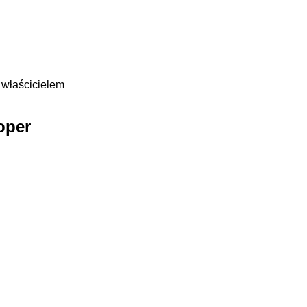
 właścicielem
oper