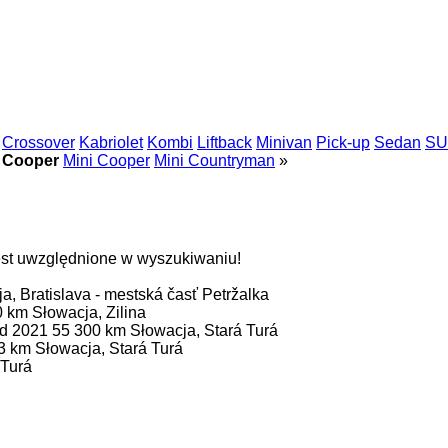
Crossover
Kabriolet
Kombi
Liftback
Minivan
Pick-up
Sedan
SU
 Cooper
Mini Cooper
Mini Countryman
»
jest uwzględnione w wyszukiwaniu!
a, Bratislava - mestská časť Petržalka
0 km
Słowacja, Zilina
ód
2021
55 300 km
Słowacja, Stará Turá
03 km
Słowacja, Stará Turá
 Turá