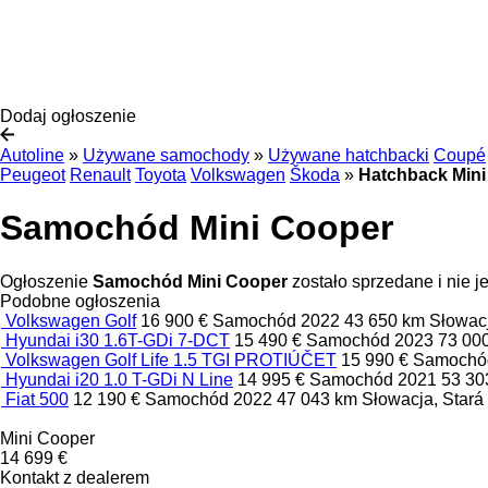
Dodaj ogłoszenie
Autoline
»
Używane samochody
»
Używane hatchbacki
Coupé
Peugeot
Renault
Toyota
Volkswagen
Škoda
»
Hatchback Mini
Samochód Mini Cooper
Ogłoszenie
Samochód Mini Cooper
zostało sprzedane i nie 
Podobne ogłoszenia
Volkswagen Golf
16 900 €
Samochód
2022
43 650 km
Słowacj
Hyundai i30 1.6T-GDi 7-DCT
15 490 €
Samochód
2023
73 00
Volkswagen Golf Life 1.5 TGI PROTIÚČET
15 990 €
Samoch
Hyundai i20 1.0 T-GDi N Line
14 995 €
Samochód
2021
53 3
Fiat 500
12 190 €
Samochód
2022
47 043 km
Słowacja, Stará
Mini Cooper
14 699 €
Kontakt z dealerem