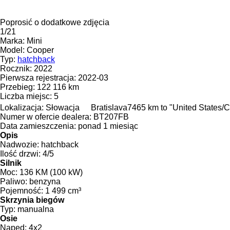
Poprosić o dodatkowe zdjęcia
1/21
Marka:
Mini
Model:
Cooper
Typ:
hatchback
Rocznik:
2022
Pierwsza rejestracja:
2022-03
Przebieg:
122 116 km
Liczba miejsc:
5
Lokalizacja:
Słowacja
Bratislava
7465 km to "United States/
Numer w ofercie dealera:
BT207FB
Data zamieszczenia:
ponad 1 miesiąc
Opis
Nadwozie:
hatchback
Ilość drzwi:
4/5
Silnik
Moc:
136 KM (100 kW)
Paliwo:
benzyna
Pojemność:
1 499 cm³
Skrzynia biegów
Typ:
manualna
Osie
Napęd:
4x2