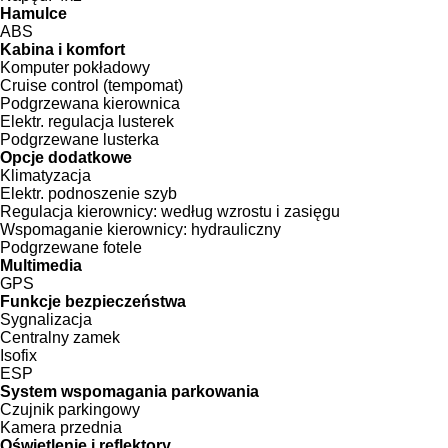
Hamulce
ABS
Kabina i komfort
Komputer pokładowy
Cruise control (tempomat)
Podgrzewana kierownica
Elektr. regulacja lusterek
Podgrzewane lusterka
Opcje dodatkowe
Klimatyzacja
Elektr. podnoszenie szyb
Regulacja kierownicy:
według wzrostu i zasięgu
Wspomaganie kierownicy:
hydrauliczny
Podgrzewane fotele
Multimedia
GPS
Funkcje bezpieczeństwa
Sygnalizacja
Centralny zamek
Isofix
ESP
System wspomagania parkowania
Czujnik parkingowy
Kamera przednia
Oświetlenie i reflektory