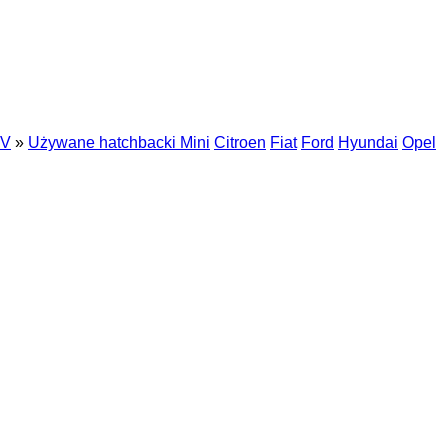
V
»
Używane hatchbacki Mini
Citroen
Fiat
Ford
Hyundai
Opel