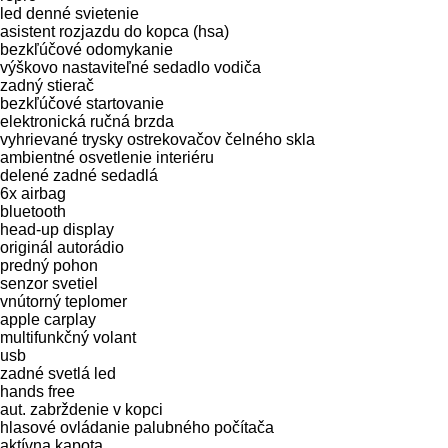
led denné svietenie
asistent rozjazdu do kopca (hsa)
bezkľúčové odomykanie
výškovo nastaviteľné sedadlo vodiča
zadný stierač
bezkľúčové startovanie
elektronická ručná brzda
vyhrievané trysky ostrekovačov čelného skla
ambientné osvetlenie interiéru
delené zadné sedadlá
6x airbag
bluetooth
head-up display
originál autorádio
predný pohon
senzor svetiel
vnútorný teplomer
apple carplay
multifunkčný volant
usb
zadné svetlá led
hands free
aut. zabrždenie v kopci
hlasové ovládanie palubného počítača
aktívna kapota