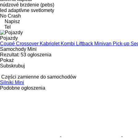
núdzové brzdenie (pebs)
led adaptívne svetlomety
No Crash
Napisz
Tel
Pojazdy
Coupé
Crossover
Kabriolet
Kombi
Liftback
Minivan
Pick-up
Se
Samochody Mini
Rezultat:
53 ogłoszenia
Pokaż
Subskrubuj
Części zamienne do samochodów
Silniki Mini
Podobne ogłoszenia