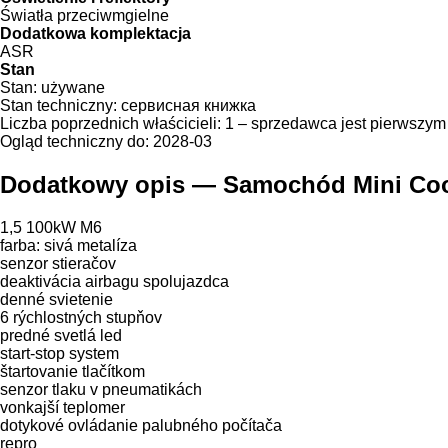
Światła przeciwmgielne
Dodatkowa komplektacja
ASR
Stan
Stan:
używane
Stan techniczny:
сервисная книжка
Liczba poprzednich właścicieli:
1 – sprzedawca jest pierwszym
Ogląd techniczny do:
2028-03
Dodatkowy opis — Samochód Mini Co
1,5 100kW M6
farba: sivá metalíza
senzor stieračov
deaktivácia airbagu spolujazdca
denné svietenie
6 rýchlostných stupňov
predné svetlá led
start-stop system
štartovanie tlačítkom
senzor tlaku v pneumatikách
vonkajší teplomer
dotykové ovládanie palubného počítača
repro