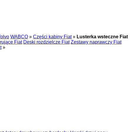
olvo
WABCO
»
Części kabiny Fiat
»
Lusterka wsteczne Fiat
rujące Fiat
Deski rozdzielcze Fiat
Zestawy naprawczy Fiat
t
»