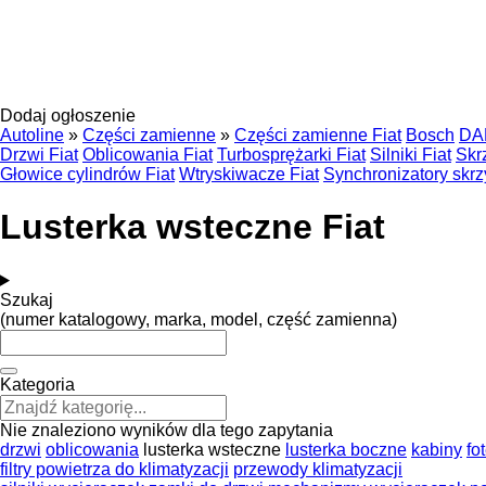
Dodaj ogłoszenie
Autoline
»
Części zamienne
»
Części zamienne Fiat
Bosch
DA
Drzwi Fiat
Oblicowania Fiat
Turbosprężarki Fiat
Silniki Fiat
Skr
Głowice cylindrów Fiat
Wtryskiwacze Fiat
Synchronizatory skrz
Lusterka wsteczne Fiat
Szukaj
(numer katalogowy, marka, model, część zamienna)
Kategoria
Nie znaleziono wyników dla tego zapytania
drzwi
oblicowania
lusterka wsteczne
lusterka boczne
kabiny
fo
filtry powietrza do klimatyzacji
przewody klimatyzacji