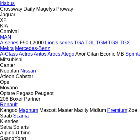
Irisbus
Crossway
Daily
Magelys
Proway
Jaguar
XF
KIA
Carnival
MAN
A-series
F90
L2000
Lion's series
TGA
TGL
TGM
TGS
TGX
Mekra
Mercedes-Benz
A-Class
Actros
Antos
Arocs
Atego
Axor
Citan
Econic
MB
Sprint
Mitsubishi
Canter
Neoplan
Nissan
Atleon
Cabstar
Opel
Movano
Optare
Pegaso
Peugeot
208
Boxer
Partner
Renault
Kangoo
Magnum
Mascott
Master
Maxity
Midlum
Premium
Zoe
Saab
Scania
K-series
Setra
Solaris
Alpino
Urbino
SsangYong