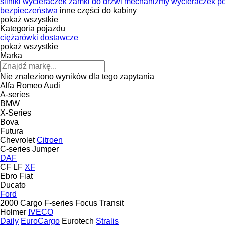
silniki wycieraczek
zamki do drzwi
mechanizmy wycieraczek
p
bezpieczeństwa
inne części do kabiny
pokaż wszystkie
Kategoria pojazdu
ciężarówki
dostawcze
pokaż wszystkie
Marka
Nie znaleziono wyników dla tego zapytania
Alfa Romeo
Audi
A-series
BMW
X-Series
Bova
Futura
Chevrolet
Citroen
C-series
Jumper
DAF
CF
LF
XF
Ebro
Fiat
Ducato
Ford
2000
Cargo
F-series
Focus
Transit
Holmer
IVECO
Daily
EuroCargo
Eurotech
Stralis