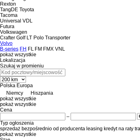
Rexton
TangDE
Toyota
Tacoma
Universal
VDL
Futura
Volkswagen
Crafter
Golf
LT
Polo
Transporter
Volvo
B-series
FH
FL
FM
FMX
VNL
pokaż wszystkie
Lokalizacja
Szukaj w promieniu
Polska
Europa
Niemcy
Hiszpania
pokaż wszystkie
pokaż wszystkie
Cena
–
Typ ogłoszenia
sprzedaż
bezpośrednio od producenta
leasing
kredyt
na raty
tr
pokaż wszystkie
Stan