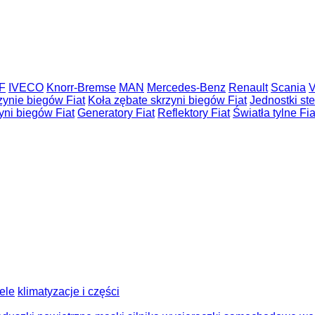
F
IVECO
Knorr-Bremse
MAN
Mercedes-Benz
Renault
Scania
V
zynie biegów Fiat
Koła zębate skrzyni biegów Fiat
Jednostki ste
yni biegów Fiat
Generatory Fiat
Reflektory Fiat
Światła tylne Fia
tele
klimatyzacje i części