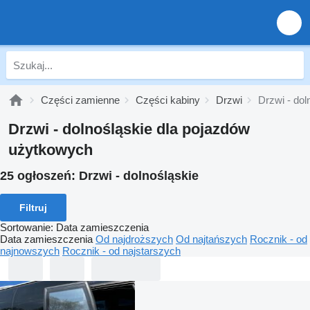
Części zamienne
Części kabiny
Drzwi
Drzwi - dol
Drzwi - dolnośląskie dla pojazdów
użytkowych
25 ogłoszeń:
Drzwi - dolnośląskie
Filtruj
Sortowanie
:
Data zamieszczenia
Data zamieszczenia
Od najdroższych
Od najtańszych
Rocznik - od
najnowszych
Rocznik - od najstarszych