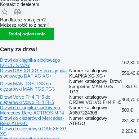
Kontakt z dealerem
Handlujesz sprzętem?
Możesz robić to z nami!
Dodaj ogłoszenie
Ceny za drzwi
Drzwi do ciągnika siodłowego
162,30 €
IVECO S WAY
Drzwi DAF XG XG + do ciągnika
Numer katalogowy:
556,40 €
siodłowego DAF XG XG+
KLAPKA XG XG+
Numer katalogowy: Drzwi
Drzwi MAN TGS TG3 do
kompletne MAN TGS
1 391 €
ciężarówki MAN TGS TG3
TG3
Drzwi Volvo FH4 FH5 do
Numer katalogowy:
463,70 €
ciężarówki Volvo FH4 FH5
DRZWI VOLVO FH4 FH5
Drzwi do ciągnika siodłowego
Numer katalogowy:
500 €
Mercedes-Benz ACTROS MP4
A9607224309
Drzwi do ciężarówki Mercedes-
Numer katalogowy:
231,80 €
Benz ATEGO
ATEGO
Drzwi do ciężarówki DAF XF XG
2 202 €
XG+