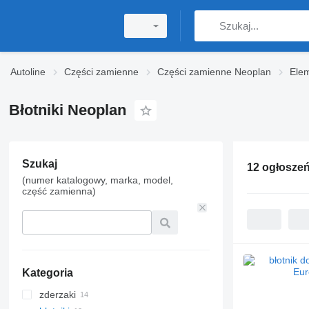
Autoline
Części zamienne
Części zamienne Neoplan
Ele
Błotniki Neoplan
Szukaj
12 ogłosze
(numer katalogowy, marka, model,
część zamienna)
Kategoria
zderzaki