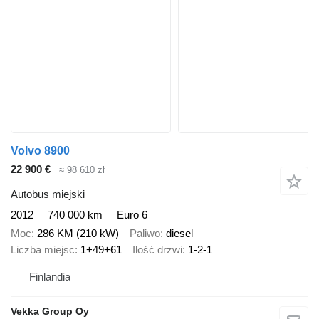
Volvo 8900
22 900 €
≈ 98 610 zł
Autobus miejski
2012
740 000 km
Euro 6
Moc
286 KM (210 kW)
Paliwo
diesel
Liczba miejsc
1+49+61
Ilość drzwi
1-2-1
Finlandia
Vekka Group Oy