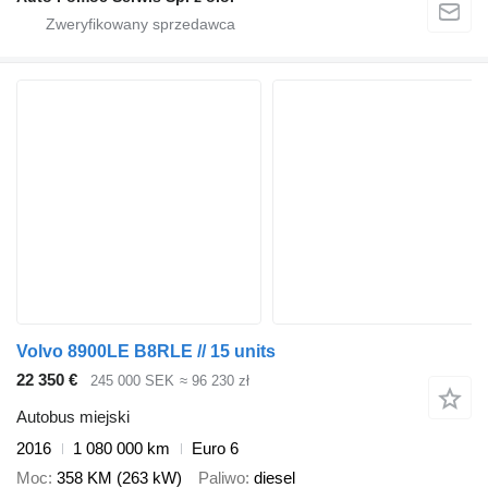
Volvo 8900LE B8RLE // 15 units
22 350 €
245 000 SEK
≈ 96 230 zł
Autobus miejski
2016
1 080 000 km
Euro 6
Moc
358 KM (263 kW)
Paliwo
diesel