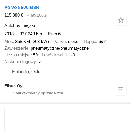
Volvo 8900 B8R
115 000 €
≈ 495 200 zł
Autobus miejski
2018
327 243 km
Euro 6
Moc
358 KM (263 kW)
Paliwo
diesel
Napęd
6x2
Zawieszenie
pneumatyczne/pneumatyczne
Liczba miejsc
59
Ilość drzwi
1-1-0
Niskopodłogowy
✓
Finlandia, Oulu
Fibus Oy