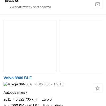
Busco AS
Volvo 8900 BLE
364,80 €
4 000 SEK
≈ 1 571 zł
Autobus miejski
2011
9 522 795 km
Euro 5
Moc
389 KM (286 kW)
Paliwo
diesel