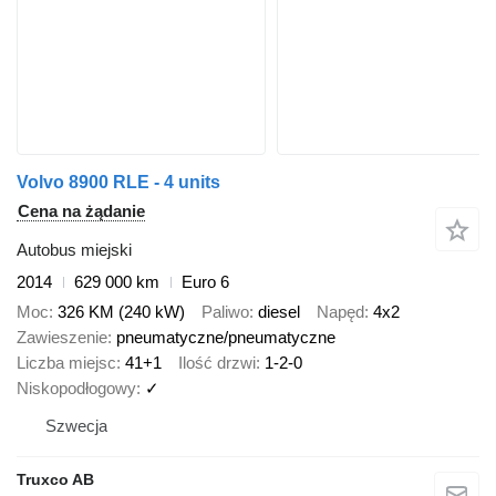
Volvo 8900 RLE - 4 units
Cena na żądanie
Autobus miejski
2014
629 000 km
Euro 6
Moc
326 KM (240 kW)
Paliwo
diesel
Napęd
4x2
Zawieszenie
pneumatyczne/pneumatyczne
Liczba miejsc
41+1
Ilość drzwi
1-2-0
Niskopodłogowy
✓
Szwecja
Truxco AB