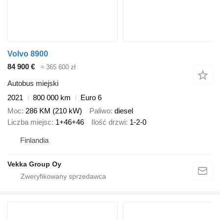
Volvo 8900
84 900 €
≈ 365 600 zł
Autobus miejski
2021
800 000 km
Euro 6
Moc
286 KM (210 kW)
Paliwo
diesel
Liczba miejsc
1+46+46
Ilość drzwi
1-2-0
Finlandia
Vekka Group Oy