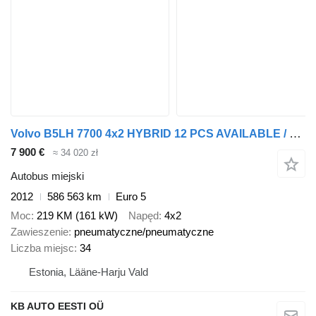
Volvo B5LH 7700 4x2 HYBRID 12 PCS AVAILABLE / HYBRID / AC / AUXILIARY
7 900 €
≈ 34 020 zł
Autobus miejski
2012
586 563 km
Euro 5
Moc
219 KM (161 kW)
Napęd
4x2
Zawieszenie
pneumatyczne/pneumatyczne
Liczba miejsc
34
Estonia, Lääne-Harju Vald
KB AUTO EESTI OÜ