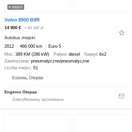
WIDEO
Volvo 8900 B9R
14 900 €
≈ 64 160 zł
Autobus miejski
2012
466 000 km
Euro 5
Moc
389 KM (286 kW)
Paliwo
diesel
Napęd
6x2
Zawieszenie
pneumatyczne/pneumatyczne
Liczba miejsc
51
Estonia, Otepää
Engeros Otepaa