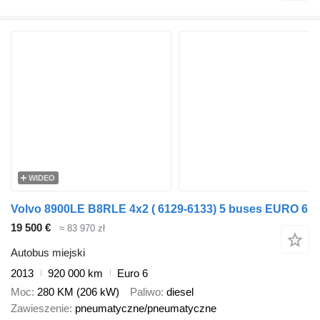
WIDEO
Volvo 8900LE B8RLE 4x2 ( 6129-6133) 5 buses EURO 6
19 500 €
≈ 83 970 zł
Autobus miejski
2013
920 000 km
Euro 6
Moc
280 KM (206 kW)
Paliwo
diesel
Zawieszenie
pneumatyczne/pneumatyczne