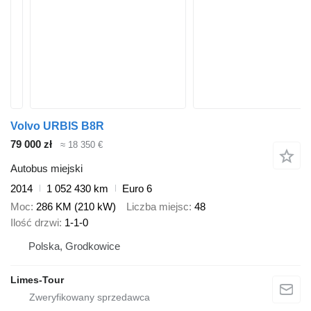
Volvo URBIS B8R
79 000 zł
≈ 18 350 €
Autobus miejski
2014
1 052 430 km
Euro 6
Moc
286 KM (210 kW)
Liczba miejsc
48
Ilość drzwi
1-1-0
Polska, Grodkowice
Limes-Tour