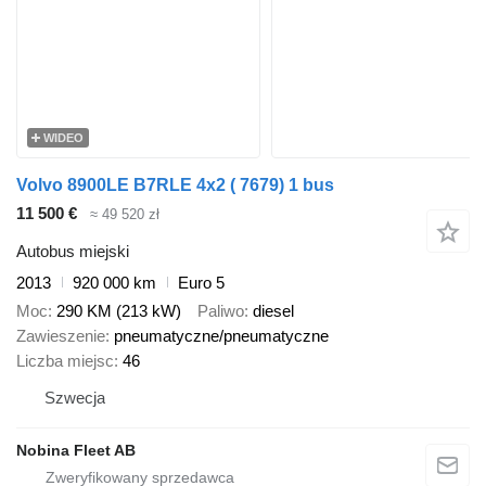
WIDEO
Volvo 8900LE B7RLE 4x2 ( 7679) 1 bus
11 500 €
≈ 49 520 zł
Autobus miejski
2013
920 000 km
Euro 5
Moc
290 KM (213 kW)
Paliwo
diesel
Zawieszenie
pneumatyczne/pneumatyczne
Liczba miejsc
46
Szwecja
Nobina Fleet AB