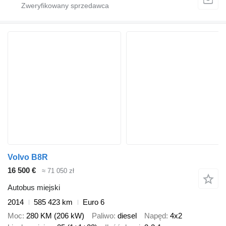
Volvo B8R
16 500 €
≈ 71 050 zł
Autobus miejski
2014
585 423 km
Euro 6
Moc
280 KM (206 kW)
Paliwo
diesel
Napęd
4x2