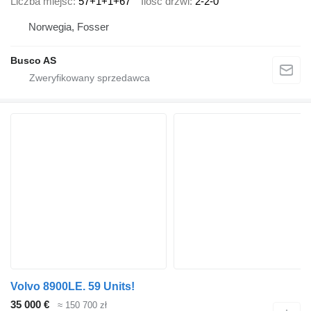
Liczba miejsc
57+1+1+67
Ilość drzwi
2-2-0
Norwegia, Fosser
Busco AS
Volvo 8900LE. 59 Units!
35 000 €
≈ 150 700 zł