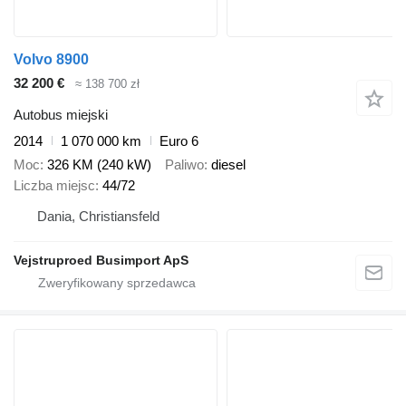
Volvo 8900
32 200 €
≈ 138 700 zł
Autobus miejski
2014
1 070 000 km
Euro 6
Moc
326 KM (240 kW)
Paliwo
diesel
Liczba miejsc
44/72
Dania, Christiansfeld
Vejstruproed Busimport ApS