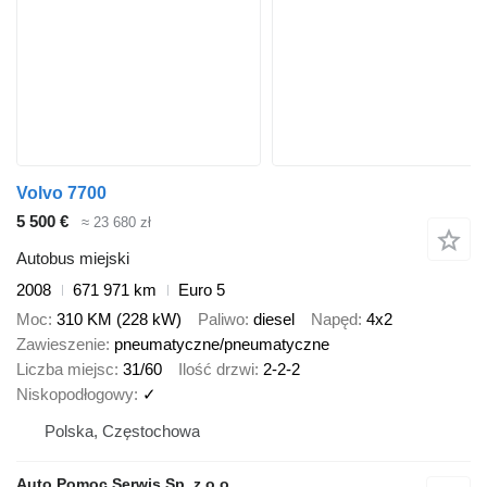
Volvo 7700
5 500 €
≈ 23 680 zł
Autobus miejski
2008
671 971 km
Euro 5
Moc
310 KM (228 kW)
Paliwo
diesel
Napęd
4x2
Zawieszenie
pneumatyczne/pneumatyczne
Liczba miejsc
31/60
Ilość drzwi
2-2-2
Niskopodłogowy
✓
Polska, Częstochowa
Auto Pomoc Serwis Sp. z o.o.