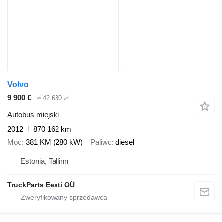
Volvo
9 900 €
≈ 42 630 zł
Autobus miejski
2012
870 162 km
Moc
381 KM (280 kW)
Paliwo
diesel
Estonia, Tallinn
TruckParts Eesti OÜ