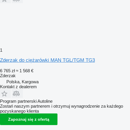
1
Zderzak do ciężarówki MAN TGL/TGM TG3
6 765 zł
≈ 1 568 €
Zderzak
Polska, Kargowa
Kontakt z dealerem
Program partnerski Autoline
Zostań naszym partnerem i otrzymuj wynagrodzenie za każdego
pozyskanego klienta
Zapoznaj się z ofertą