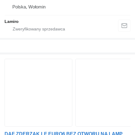
Polska, Wołomin
Lamiro
DAF ZDERZAK LF EURO6 BEZ OTWORU NA LAMPĘ PRZECIWMGIELNĄ do ciężarówki DAF