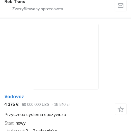
Rob-Trans
Vodovoz
4 375 €
60 000 000 UZS
≈ 18 840 zł
Przyczepa cysterna spożywcza
Stan
nowy
Liczba osi
2
0 schowków