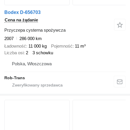
Bodex D-656703
Cena na żądanie
Przyczepa cysterna spożywcza
2007
286 000 km
Ładowność
11 000 kg
Pojemność
11 m³
Liczba osi
2
3 schowku
Polska, Włoszczowa
Rob-Trans