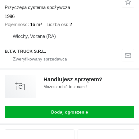
Przyczepa cysterna spożywcza
1986
Pojemność
16 m³
Liczba osi
2
Włochy, Voltana (RA)
B.T.V. TRUCK S.R.L.
Handlujesz sprzętem?
Możesz robić to z nami!
Dodaj ogłoszenie