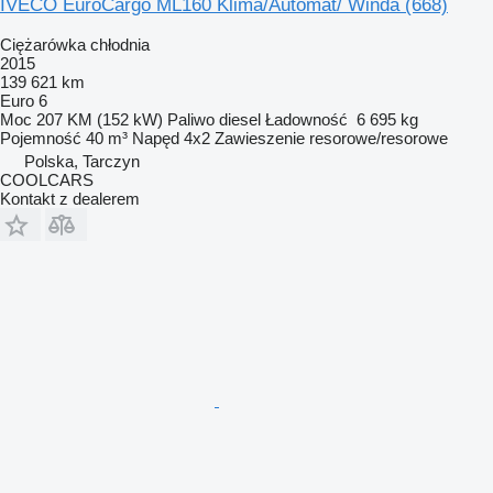
IVECO EuroCargo ML160 Klima/Automat/ Winda (668)
Ciężarówka chłodnia
2015
139 621 km
Euro 6
Moc
207 KM (152 kW)
Paliwo
diesel
Ładowność
6 695 kg
Pojemność
40 m³
Napęd
4x2
Zawieszenie
resorowe/resorowe
Polska, Tarczyn
COOLCARS
Kontakt z dealerem