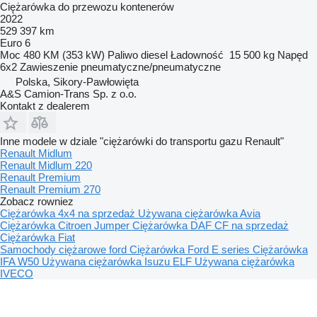
Ciężarówka do przewozu kontenerów
2022
529 397 km
Euro 6
Moc
480 KM (353 kW)
Paliwo
diesel
Ładowność
15 500 kg
Napęd
6x2
Zawieszenie
pneumatyczne/pneumatyczne
Polska, Sikory-Pawłowięta
A&S Camion-Trans Sp. z o.o.
Kontakt z dealerem
Inne modele w dziale "ciężarówki do transportu gazu Renault"
Renault Midlum
Renault Midlum 220
Renault Premium
Renault Premium 270
Zobacz rowniez
Ciężarówka 4x4 na sprzedaż
Używana ciężarówka Avia
Ciężarówka Citroen Jumper
Ciężarówka DAF CF na sprzedaż
Ciężarówka Fiat
Samochody ciężarowe ford
Ciężarówka Ford E series
Ciężarówka
IFA W50
Używana ciężarówka Isuzu ELF
Używana ciężarówka
IVECO