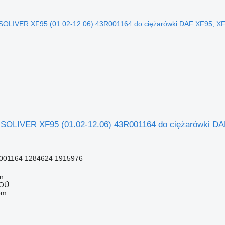
SOLIVER XF95 (01.02-12.06) 43R001164 do ciężarówki DA
001164 1284624 1915976
nn
 OÜ
em