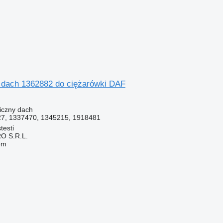
dach 1362882 do ciężarówki DAF
iczny dach
7, 1337470, 1345215, 1918481
testi
O S.R.L.
em