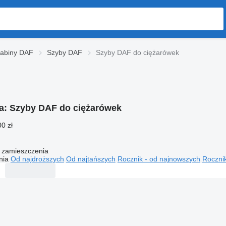
kabiny DAF
Szyby DAF
Szyby DAF do ciężarówek
ia:
Szyby DAF do ciężarówek
00 zł
 zamieszczenia
nia
Od najdroższych
Od najtańszych
Rocznik - od najnowszych
Rocznik