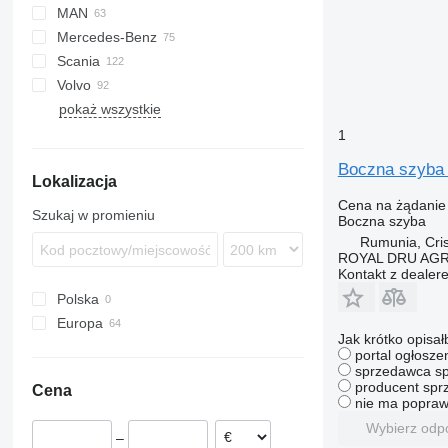
MAN
LF
Transit
Daily
3CX
LTM
CF 75
Mercedes-Benz
XF
EuroCargo
F90
CF 410
CF 75 250
Scania
EuroStar
L2000
A-Class
Canter
Atleon
Magnum
XF 95
CF 75 360
Volvo
Eurotech
TGA
Actros
Cabstar
Master
LB
Golf
XF 105
pokaż wszystkie
Stralis
TGL
Antos
Midliner
R-series
Transporter
FH
XF 480
Trakker
TGM
Arocs
Midlum
FL
1
TGS
Atego
Premium
FM
Boczna szyba 
Lokalizacja
TGX
Axor
FMX
Cena na żądanie
LK
N-series
Szukaj w promieniu
Boczna szyba
MB
Rumunia, Cris
Sprinter
ROYAL DRU AGR
Kontakt z dealer
Vito
Polska
Europa
Jak krótko opisał
Rumunia
portal ogłosze
sprzedawca sp
Holandia
producent sprz
Cena
Hiszpania
nie ma popraw
Portugalia
Wybierz odp
–
Estonia