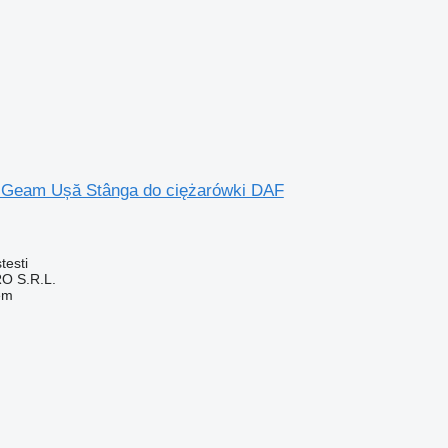
 Geam Ușă Stânga do ciężarówki DAF
testi
O S.R.L.
em