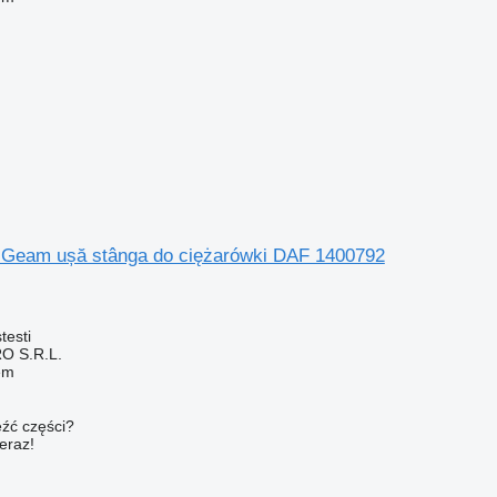
Geam ușă stânga do ciężarówki DAF 1400792
testi
O S.R.L.
em
źć części?
teraz!