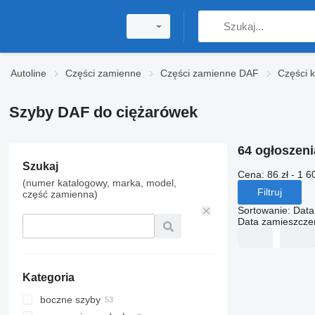
Autoline
Części zamienne
Części zamienne DAF
Części 
Szyby DAF do ciężarówek
64 ogłoszen
Szukaj
Cena:
86 zł - 1 6
(numer katalogowy, marka, model,
Filtruj
część zamienna)
Sortowanie
:
Data
Data zamieszcze
Kategoria
boczne szyby