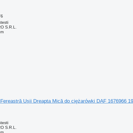
76
testi
O S.R.L.
em
Fereastră Ușii Dreapta Mică do ciężarówki DAF 1676966 1
testi
O S.R.L.
em