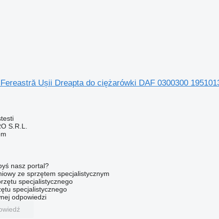
Fereastră Ușii Dreapta do ciężarówki DAF 0300300 195101
testi
O S.R.L.
em
byś nasz portal?
niowy ze sprzętem specjalistycznym
rzętu specjalistycznego
ętu specjalistycznego
nej odpowiedzi
owiedź