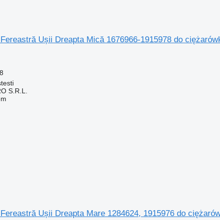
Fereastră Ușii Dreapta Mică 1676966-1915978 do ciężaró
8
testi
O S.R.L.
em
Fereastră Ușii Dreapta Mare 1284624, 1915976 do ciężaró