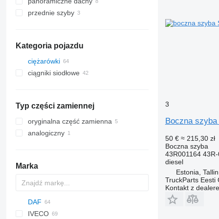
panoramiczne dachy
przednie szyby
Kategoria pojazdu
ciężarówki
ciągniki siodłowe
3
Typ części zamiennej
Boczna szyba 
oryginalna część zamienna
analogiczny
50 €
≈ 215,30 zł
Boczna szyba
43R001164 43R-
diesel
Marka
Estonia, Talli
TruckParts Eesti
Kontakt z dealer
DAF
Jumper
IVECO
CF
F-MAX