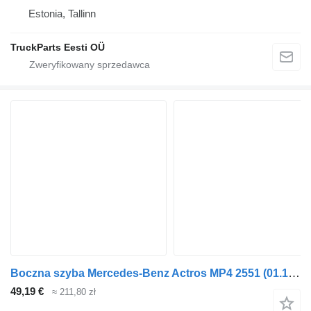
Estonia, Tallinn
TruckParts Eesti OÜ
Boczna szyba Mercedes-Benz Actros MP4 2551 (01.12-) A9607200318 do ciągnika siodłowego Mercedes-Benz Actros MP4 Antos Arocs (2012-)
49,19 €
≈ 211,80 zł