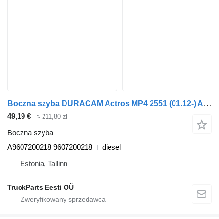
Boczna szyba DURACAM Actros MP4 2551 (01.12-) A9607200218 do ciągnika siodłowego Mercedes-Benz Actros MP4 Antos Arocs (2012-)
49,19 €
≈ 211,80 zł
Boczna szyba
A9607200218 9607200218
diesel
Estonia, Tallinn
TruckParts Eesti OÜ