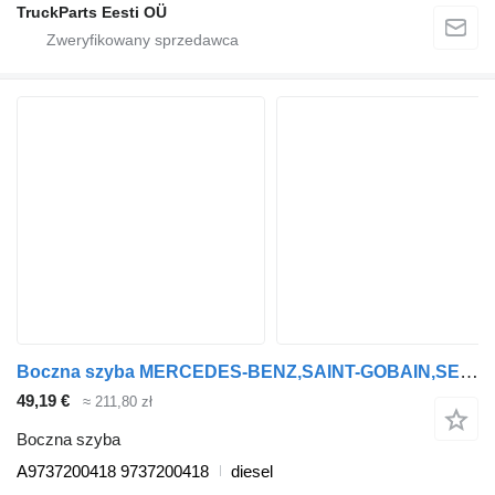
TruckParts Eesti OÜ
Boczna szyba MERCEDES-BENZ,SAINT-GOBAIN,SEKURIT Atego 2 1222 (01.04-) A9737200418 do ciągnika siodłowego Mercedes-Benz Atego, Atego 2, Atego 3 (1996-)
49,19 €
≈ 211,80 zł
Boczna szyba
A9737200418 9737200418
diesel