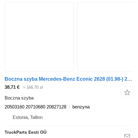
Boczna szyba Mercedes-Benz Econic 2628 (01.98-) 20503160 do ciągnika siodłowego Mercedes-Benz Econic (1998-2014)
38,71 €
≈ 166,70 zł
Boczna szyba
20503160 20710680 20827128
benzyna
Estonia, Tallinn
TruckParts Eesti OÜ