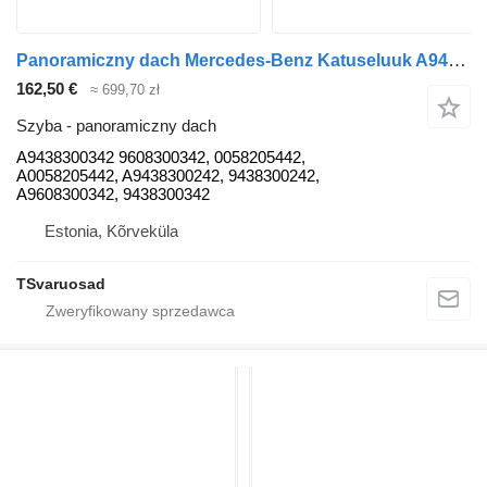
Panoramiczny dach Mercedes-Benz Katuseluuk A9438300342 do ciągnika siodłowego Mercedes-Benz ACTROS 1832L
162,50 €
≈ 699,70 zł
Szyba - panoramiczny dach
A9438300342 9608300342, 0058205442,
A0058205442, A9438300242, 9438300242,
A9608300342, 9438300342
Estonia, Kõrveküla
TSvaruosad