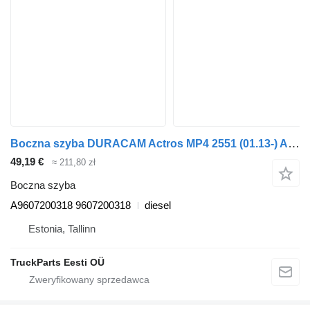
Boczna szyba DURACAM Actros MP4 2551 (01.13-) A9607200318 do ciągnika siodłowego Mercedes-Benz Actros MP4 Antos Arocs (2012-)
49,19 €
≈ 211,80 zł
Boczna szyba
A9607200318 9607200318
diesel
Estonia, Tallinn
TruckParts Eesti OÜ