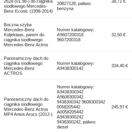
2628 (01.98-) do ciągnika
38,71 €
20827128, paliwo:
siodłowego Mercedes-
benzyna
Benz Econic (1998-2014)
Boczna szyba
Mercedes-Benz
Numer katalogowy:
Küljeklaas, parem do
A9607200318
32,50 €
ciągnika siodłowego
9607200318
Mercedes-Benz Actros
Panoramiczny dach do
ciągnika siodłowego
Numer katalogowy:
334,40 €
Mercedes-Benz
A9438300142
ACTROS
Numer katalogowy:
A9438300342
A9608300342
Panoramiczny dach do
9438300342 9608300342
ciągnika siodłowego
0058205442
245,97 €
Mercedes-Benz Actros
A0058205442
MP4 Antos Arocs (2012-)
A9438300242
9438300242, paliwo:
diesel