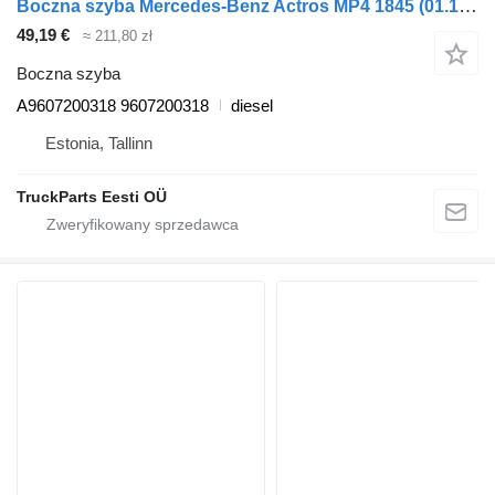
Boczna szyba Mercedes-Benz Actros MP4 1845 (01.12-) A9607200318 do ciągnika siodłowego Mercedes-Benz Actros MP4 Antos Arocs (2012-)
49,19 €
≈ 211,80 zł
Boczna szyba
A9607200318 9607200318
diesel
Estonia, Tallinn
TruckParts Eesti OÜ