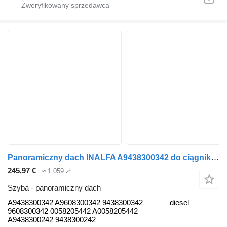
Panoramiczny dach INALFA A9438300342 do ciągnika siodłowego Mercedes-Benz Actros, Axor MP1, MP2, MP3 (1996-2014)
245,97 €
≈ 1 059 zł
Szyba - panoramiczny dach
A9438300342 A9608300342 9438300342
diesel
9608300342 0058205442 A0058205442
A9438300242 9438300242