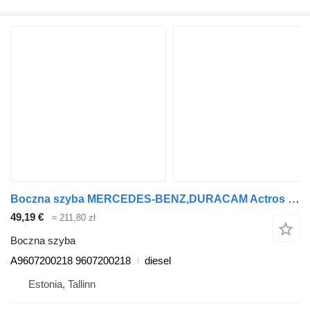
Boczna szyba MERCEDES-BENZ,DURACAM Actros MP4 1840 (01.12-) A9607200218 do ciągnika siodłowego Mercedes-Benz Actros MP4 Antos Arocs (2012-)
49,19 €
≈ 211,80 zł
Boczna szyba
A9607200218 9607200218
diesel
Estonia, Tallinn