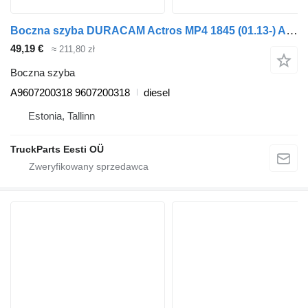
Boczna szyba DURACAM Actros MP4 1845 (01.13-) A9607200318 do ciągnika siodłowego Mercedes-Benz Actros MP4 Antos Arocs (2012-)
49,19 €
≈ 211,80 zł
Boczna szyba
A9607200318 9607200318
diesel
Estonia, Tallinn
TruckParts Eesti OÜ