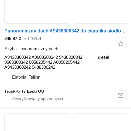
Panoramiczny dach A9438300342 do ciągnika siodłowego Mercedes-Benz Actros MP4 Antos Arocs (2012-)
245,97 €
≈ 1 059 zł
Szyba - panoramiczny dach
A9438300342 A9608300342 9438300342
diesel
9608300342 0058205442 A0058205442
A9438300242 9438300242
Estonia, Tallinn
TruckParts Eesti OÜ