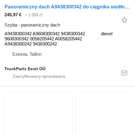
Panoramiczny dach A9438300342 do ciągnika siodłowego Mercedes-Benz Actros, Axor MP1, MP2, MP3 (1996-2014)
245,97 €
≈ 1 059 zł
Szyba - panoramiczny dach
A9438300342 A9608300342 9438300342
diesel
9608300342 0058205442 A0058205442
A9438300242 9438300242
Estonia, Tallinn
TruckParts Eesti OÜ