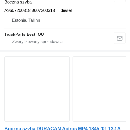
Boczna szyba
A9607200318 9607200318
diesel
Estonia, Tallinn
TruckParts Eesti OÜ
Boczna szyba DURACAM Actros MP4 1845 (01.13-) A9607200218 do ciągnika siodłowego Mercedes-Benz Actros MP4 Antos Arocs (2012-)