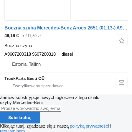
Boczna szyba Mercedes-Benz Arocs 2651 (01.13-) A9607200318 do ciągnika siodłowego Mercedes-Benz Actros MP4 Antos Arocs (2012-)
49,19 €
≈ 211,80 zł
Boczna szyba
A9607200318 9607200318
diesel
Estonia, Tallinn
TruckParts Eesti OÜ
Zamów subskrypcję nowych ogłoszeń z tego działu
szyby
Mercedes-Benz
Subskrubuj
Klikając tutaj, zgadzasz się z naszą
polityką prywatności
i
regulaminem
.