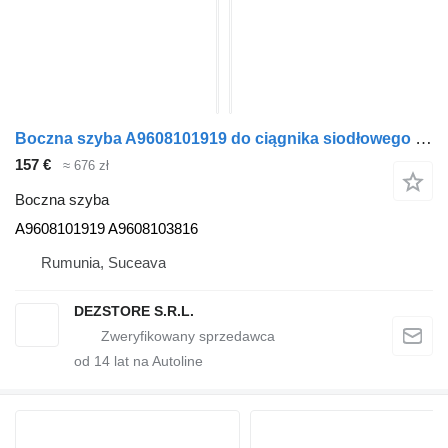
Boczna szyba A9608101919 do ciągnika siodłowego Mercedes-Benz ACTROS MP4
157 €
≈ 676 zł
Boczna szyba
A9608101919 A9608103816
Rumunia, Suceava
DEZSTORE S.R.L.
od
14
lat na Autoline