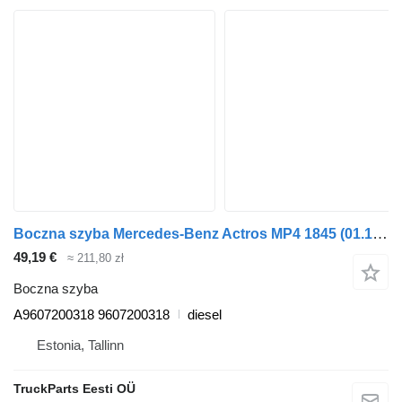
Boczna szyba Mercedes-Benz Actros MP4 1845 (01.12-) A9607200318 do ciągnika siodłowego Mercedes-Benz Actros MP4 Antos Arocs (2012-)
49,19 €
≈ 211,80 zł
Boczna szyba
A9607200318 9607200318
diesel
Estonia, Tallinn
TruckParts Eesti OÜ