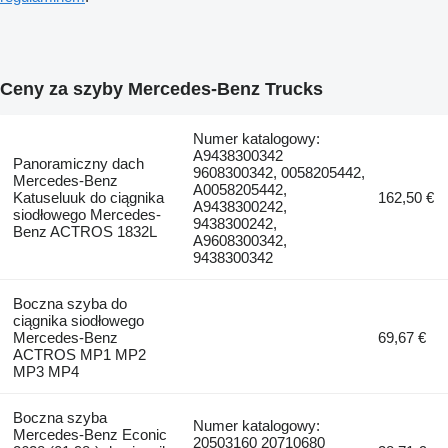
Ceny za szyby Mercedes-Benz Trucks
Numer katalogowy:
A9438300342
Panoramiczny dach
9608300342, 0058205442,
Mercedes-Benz
A0058205442,
Katuseluuk do ciągnika
162,50 €
A9438300242,
siodłowego Mercedes-
9438300242,
Benz ACTROS 1832L
A9608300342,
9438300342
Boczna szyba do
ciągnika siodłowego
Mercedes-Benz
69,67 €
ACTROS MP1 MP2
MP3 MP4
Boczna szyba
Numer katalogowy:
Mercedes-Benz Econic
20503160 20710680