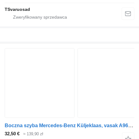
TSvaruosad
Boczna szyba Mercedes-Benz Küljeklaas, vasak A9607200218 do ciągnika siodłowego Mercedes-Benz Actros
32,50 €
≈ 139,90 zł