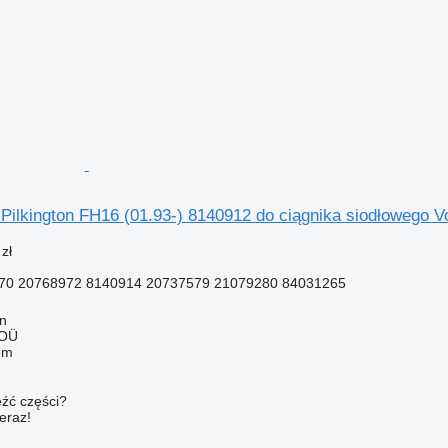
Pilkington FH16 (01.93-) 8140912 do ciągnika siodłowego 
zł
70 20768972 8140914 20737579 21079280 84031265
nn
 OÜ
em
źć części?
teraz!