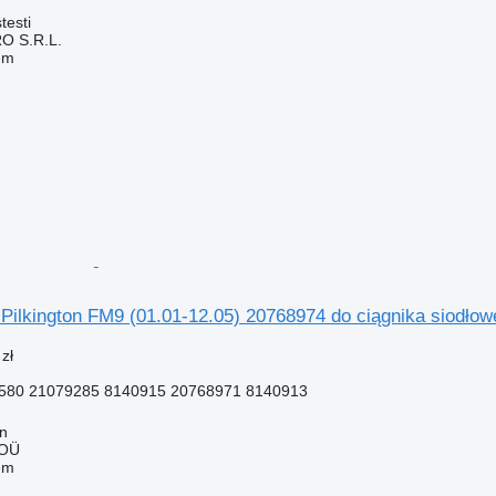
testi
O S.R.L.
em
Pilkington FM9 (01.01-12.05) 20768974 do ciągnika siodł
zł
580 21079285 8140915 20768971 8140913
nn
 OÜ
em