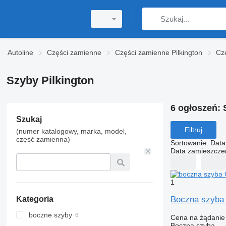
Autoline
Części zamienne
Części zamienne Pilkington
Czę
Szyby Pilkington
6 ogłoszeń:
Szukaj
Filtruj
(numer katalogowy, marka, model,
część zamienna)
Sortowanie
:
Data
Data zamieszcze
1
Boczna szyba 
Kategoria
boczne szyby
Cena na żądanie
Boczna szyba