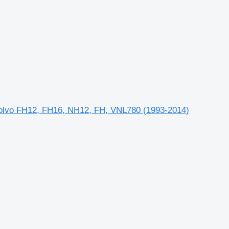
Volvo FH12, FH16, NH12, FH, VNL780 (1993-2014)