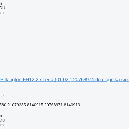
nn
 OÜ
em
Pilkington FH12 2-seeria (01.02-) 20768974 do ciągnika s
zł
580 21079285 8140915 20768971 8140913
nn
 OÜ
em