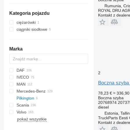
Rumunia, Cris
ROYAL DRU AGR
Kategoria pojazdu
Kontakt z dealer
ciężarówki
ciągniki siodłowe
Marka
DAF
A-series
1-Series
Jumper
2
IVECO
2-Series
CF
2000
Boczna szyba 
MAN
4-Series
LF
F-MAX
Crossway
Recreo
3CX
Wrangler
LTM
Mercedes-Benz
5-Series
XF
Transit
Daily
A-series
78,23 €
≈ 336,90 
Boczna szyba
Pilkington
7-Series
XG
EuroCargo
F90
A-Class
Canter
Atleon
508
20768974 20737
Scania
M-Series
EuroStar
L2000
Actros
Cabstar
Kerax
diesel
Volvo
X-Series
Eurotech
Lion's series
Antos
Magnum
G-series
S-series
Alpino
Sambar
Jimny
C-HR
Golf
Estonia, Talli
TruckParts Eesti
pokaż wszystkie
Z-Series
S-Way
TGA
Arocs
Master
Irizar
Urbino
Corolla
Transporter
8700
Kontakt z dealer
Stralis
TGL
Atego
Midliner
LB
Land Cruiser
9700