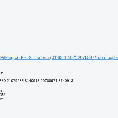
Pilkington FH12 1-seeria (01.93-12.02) 20768974 do ciągn
zł
580 21079285 8140915 20768971 8140913
nn
 OÜ
em