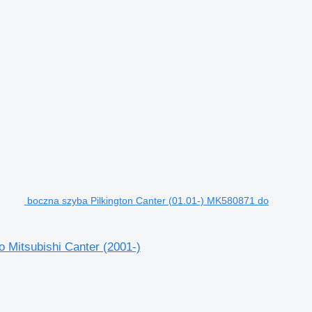
boczna szyba Pilkington Canter (01.01-) MK580871 do
 Mitsubishi Canter (2001-)