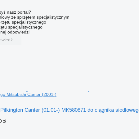
byś nasz portal?
niowy ze sprzętem specjalistycznym
rzętu specjalistycznego
ętu specjalistycznego
nej odpowiedzi
owiedź
ego Mitsubishi Canter (2001-)
ilkington Canter (01.01-) MK580871 do ciągnika siodłowego
0 zł