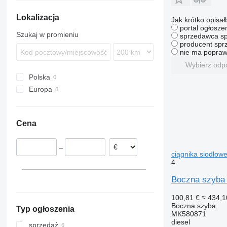
Trakker
TGM
Axor
Midlum
P-series
B-series
Lokalizacja
TGS
Integro
Premium
R-series
FE
Jak krótko opisał
portal ogłosze
TGX
Intouro
FH
Szukaj w promieniu
sprzedawca sp
Sprinter
FL
producent sprz
nie ma popraw
Tourismo
FM
Wybierz odp
Vito
FMX
Polska
N-series
Europa
VNL
Estonia
Rumunia
Cena
–
ciągnika siodłow
4
Boczna szyba P
100,81 €
≈ 434,1
Boczna szyba
Typ ogłoszenia
MK580871
diesel
sprzedaż