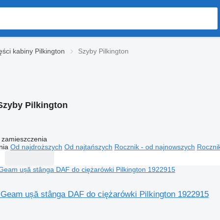
ści kabiny Pilkington
Szyby Pilkington
Szyby Pilkington
 zamieszczenia
nia
Od najdroższych
Od najtańszych
Rocznik - od najnowszych
Rocznik
Geam ușă stânga DAF do ciężarówki Pilkington 1922915