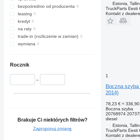
Estonia, Talli
bezpośrednio od producenta
TruckParts Eesti
Kontakt z dealer
leasing
kredyt
na raty
trade-in (rozliczenie w zamian)
wymiana
Rocznik
1
–
Boczna szyba 
2014)
78,23 €
≈ 336,90 
Boczna szyba
20768974 20737
diesel
Brakuje Ci niektórych filtrów?
Estonia, Talli
Zaproponuj zmianę
TruckParts Eesti
Kontakt z dealer