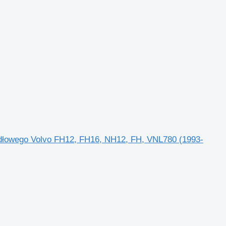
iodłowego Volvo FH12, FH16, NH12, FH, VNL780 (1993-