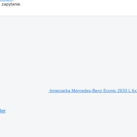
 zapytanie.
śmieciarka Mercedes-Benz Econic 2633 L 6x
ler