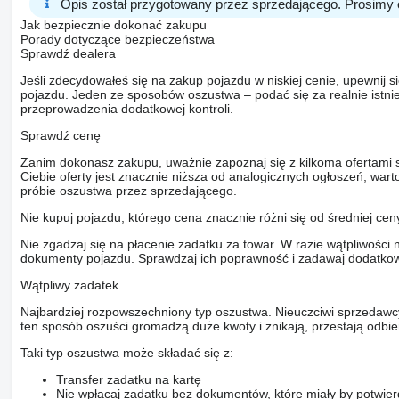
Opis został przygotowany przez sprzedającego. Prosimy 
Jak bezpiecznie dokonać zakupu
Porady dotyczące bezpieczeństwa
Sprawdź dealera
Jeśli zdecydowałeś się na zakup pojazdu w niskiej cenie, upewnij 
pojazdu. Jeden ze sposobów oszustwa – podać się za realnie istni
przeprowadzenia dodatkowej kontroli.
Sprawdź cenę
Zanim dokonasz zakupu, uważnie zapoznaj się z kilkoma ofertami 
Ciebie oferty jest znacznie niższa od analogicznych ogłoszeń, war
próbie oszustwa przez sprzedającego.
Nie kupuj pojazdu, którego cena znacznie różni się od średniej cen
Nie zgadzaj się na płacenie zadatku za towar. W razie wątpliwości 
dokumenty pojazdu. Sprawdzaj ich poprawność i zadawaj dodatkow
Wątpliwy zadatek
Najbardziej rozpowszechniony typ oszustwa. Nieuczciwi sprzedawc
ten sposób oszuści gromadzą duże kwoty i znikają, przestają odbier
Taki typ oszustwa może składać się z:
Transfer zadatku na kartę
Nie wpłacaj zadatku bez dokumentów, które miały by potwier