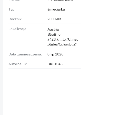
Typ:
śmieciarka
Rocznik:
2009-03
Lokalizacja:
Austria
Straßhof
7423 km to "United
States/Columbus"
Data zamieszczenia:
8 lip 2026
Autoline ID:
UK51045