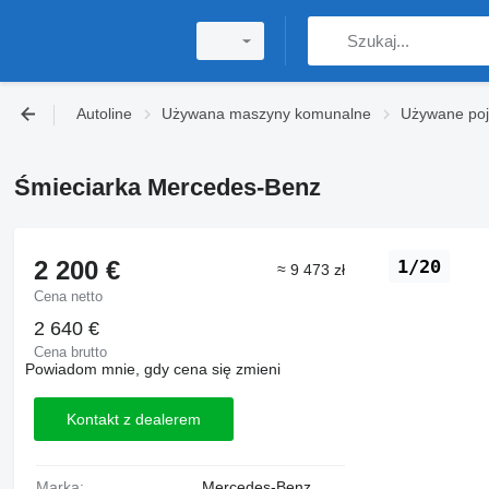
Autoline
Używana maszyny komunalne
Używane po
Śmieciarka Mercedes-Benz
2 200 €
1/20
≈ 9 473 zł
Cena netto
2 640 €
Cena brutto
Powiadom mnie, gdy cena się zmieni
Kontakt z dealerem
Marka:
Mercedes-Benz