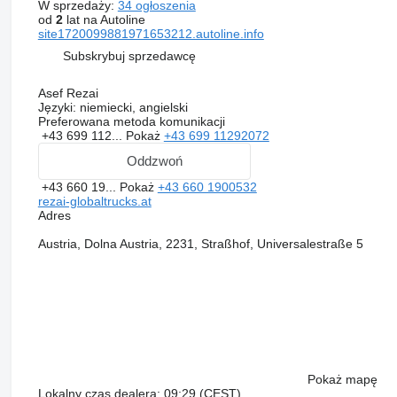
W sprzedaży:
34 ogłoszenia
od
2
lat na Autoline
site1720099881971653212.autoline.info
Subskrybuj sprzedawcę
Asef Rezai
Języki:
niemiecki, angielski
Preferowana metoda komunikacji
+43 699 112...
Pokaż
+43 699 11292072
Oddzwoń
+43 660 19...
Pokaż
+43 660 1900532
rezai-globaltrucks.at
Adres
Austria, Dolna Austria, 2231, Straßhof, Universalestraße 5
Pokaż mapę
Lokalny czas dealera: 09:29 (CEST)