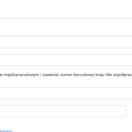
ie międzynarodowym i zawierać numer kierunkowy kraju
Nie współpra
aminem
.