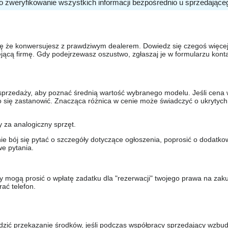
o zweryfikowanie wszystkich informacji bezpośrednio u sprzedające
się że konwersujesz z prawdziwym dealerem. Dowiedz się czegoś więcej 
ejącą firmę. Gdy podejrzewasz oszustwo, zgłaszaj je w formularzu kon
sprzedaży, aby poznać średnią wartość wybranego modelu. Jeśli cena 
to się zastanowić. Znacząca różnica w cenie może świadczyć o ukrytych
y za analogiczny sprzęt.
nie bój się pytać o szczegóły dotyczące ogłoszenia, poprosić o dodatkow
e pytania.
y mogą prosić o wpłatę zadatku dla "rezerwacji" twojego prawa na zak
ać telefon.
dzić przekazanie środków, jeśli podczas współpracy sprzedający wzbud