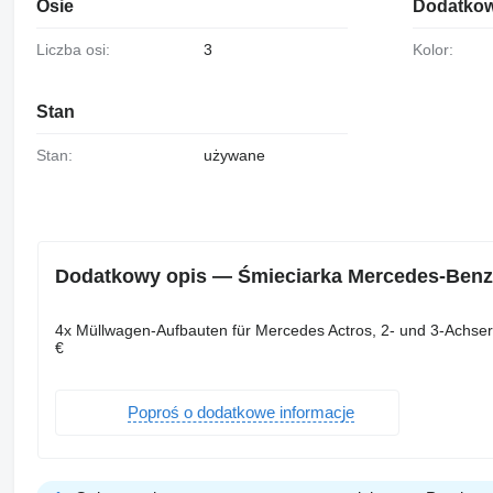
Osie
Dodatkow
Liczba osi:
3
Kolor:
Stan
Stan:
używane
Dodatkowy opis — Śmieciarka Mercedes-Benz
4x Müllwagen-Aufbauten für Mercedes Actros, 2- und 3-Achser, 
€
Poproś o dodatkowe informacje