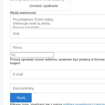
Umówić spotkanie
Wyślij wiadomość
Proszę sprawdź numer telefonu: powinien być podany w formac
krajem
Klikając tutaj, zgadzasz się z naszą
polityką prywatności
i
regul