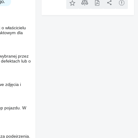
go.
o właścicielu
taktowym dla
wybranej przez
 defektach lub o
e zdjęcia i
up pojazdu. W
za podejrzenia.