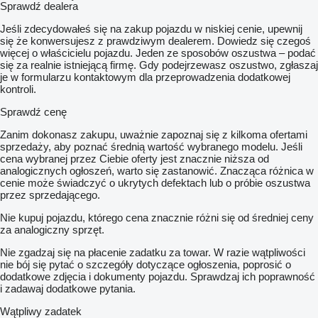
Sprawdź dealera
Jeśli zdecydowałeś się na zakup pojazdu w niskiej cenie, upewnij
się że konwersujesz z prawdziwym dealerem. Dowiedz się czegoś
więcej o właścicielu pojazdu. Jeden ze sposobów oszustwa – podać
się za realnie istniejącą firmę. Gdy podejrzewasz oszustwo, zgłaszaj
je w formularzu kontaktowym dla przeprowadzenia dodatkowej
kontroli.
Sprawdź cenę
Zanim dokonasz zakupu, uważnie zapoznaj się z kilkoma ofertami
sprzedaży, aby poznać średnią wartość wybranego modelu. Jeśli
cena wybranej przez Ciebie oferty jest znacznie niższa od
analogicznych ogłoszeń, warto się zastanowić. Znacząca różnica w
cenie może świadczyć o ukrytych defektach lub o próbie oszustwa
przez sprzedającego.
Nie kupuj pojazdu, którego cena znacznie różni się od średniej ceny
za analogiczny sprzęt.
Nie zgadzaj się na płacenie zadatku za towar. W razie wątpliwości
nie bój się pytać o szczegóły dotyczące ogłoszenia, poprosić o
dodatkowe zdjęcia i dokumenty pojazdu. Sprawdzaj ich poprawność
i zadawaj dodatkowe pytania.
Wątpliwy zadatek