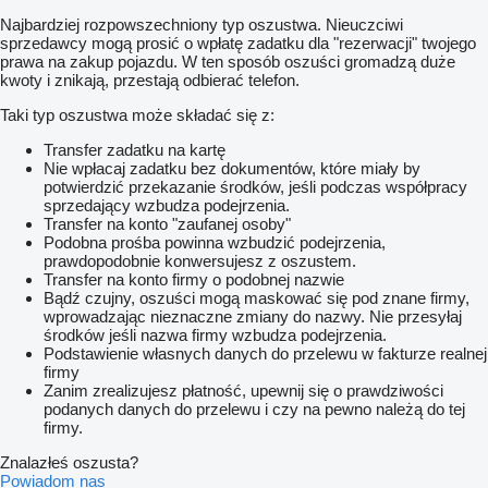
Najbardziej rozpowszechniony typ oszustwa. Nieuczciwi
sprzedawcy mogą prosić o wpłatę zadatku dla "rezerwacji" twojego
prawa na zakup pojazdu. W ten sposób oszuści gromadzą duże
kwoty i znikają, przestają odbierać telefon.
Taki typ oszustwa może składać się z:
Transfer zadatku na kartę
Nie wpłacaj zadatku bez dokumentów, które miały by
potwierdzić przekazanie środków, jeśli podczas współpracy
sprzedający wzbudza podejrzenia.
Transfer na konto "zaufanej osoby"
Podobna prośba powinna wzbudzić podejrzenia,
prawdopodobnie konwersujesz z oszustem.
Transfer na konto firmy o podobnej nazwie
Bądź czujny, oszuści mogą maskować się pod znane firmy,
wprowadzając nieznaczne zmiany do nazwy. Nie przesyłaj
środków jeśli nazwa firmy wzbudza podejrzenia.
Podstawienie własnych danych do przelewu w fakturze realnej
firmy
Zanim zrealizujesz płatność, upewnij się o prawdziwości
podanych danych do przelewu i czy na pewno należą do tej
firmy.
Znalazłeś oszusta?
Powiadom nas