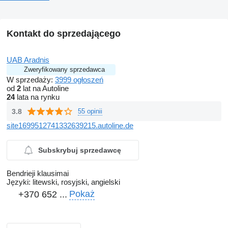
Kontakt do sprzedającego
UAB Aradnis
Zweryfikowany sprzedawca
W sprzedaży:
3999 ogłoszeń
od
2
lat na Autoline
24
lata na rynku
3.8
55 opinii
site1699512741332639215.autoline.de
Subskrybuj sprzedawcę
Bendrieji klausimai
Języki:
litewski, rosyjski, angielski
Pokaż
+370 652 ...