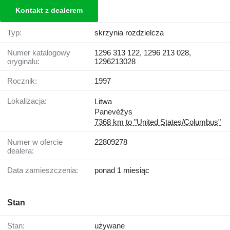
Kontakt z dealerem
Typ:
skrzynia rozdzielcza
Numer katalogowy
1296 313 122, 1296 213 028,
oryginału:
1296213028
Rocznik:
1997
Lokalizacja:
Litwa
Panevėžys
7368 km to "United States/Columbus"
Numer w ofercie
22809278
dealera:
Data zamieszczenia:
ponad 1 miesiąc
Stan
Stan:
używane