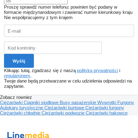
Proszę sprawdź numer telefonu: powinien być podany w
formacie międzynarodowym i zawierać numer kierunkowy kraju
Nie współpracujemy z tym krajem
Klikając tutaj, zgadzasz się z naszą
polityką prywatności
i
regulaminem
.
Twoje dane będą przetwarzane w celu udzielenia odpowiedzi na
zapytanie.
Zobacz rowniez
Ciężarówki
Ciągniki siodłowe
Busy pasażerskie
Wywrotki
Furgony
Autokary turystyczne
Ciężarówki burtowe
Ciężarówki furgony
Ciężarówki chłodnie
Ciężarówki podwozie
Ciężarówki hakowce