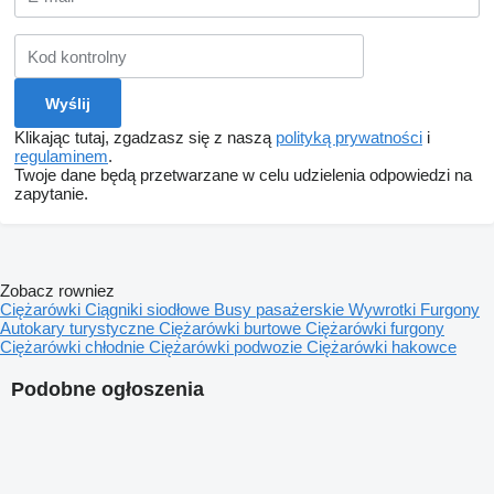
Klikając tutaj, zgadzasz się z naszą
polityką prywatności
i
regulaminem
.
Twoje dane będą przetwarzane w celu udzielenia odpowiedzi na
zapytanie.
Zobacz rowniez
Ciężarówki
Ciągniki siodłowe
Busy pasażerskie
Wywrotki
Furgony
Autokary turystyczne
Ciężarówki burtowe
Ciężarówki furgony
Ciężarówki chłodnie
Ciężarówki podwozie
Ciężarówki hakowce
Podobne ogłoszenia