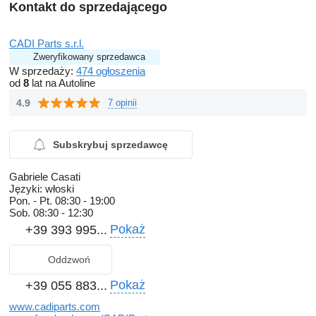
Kontakt do sprzedającego
CADI Parts s.r.l.
Zweryfikowany sprzedawca
W sprzedaży:
474 ogłoszenia
od
8
lat na Autoline
4.9
7 opinii
Subskrybuj sprzedawcę
Gabriele Casati
Języki:
włoski
Pon. - Pt.
08:30 - 19:00
Sob.
08:30 - 12:30
Pokaż
+39 393 995...
Oddzwoń
Pokaż
+39 055 883...
www.cadiparts.com