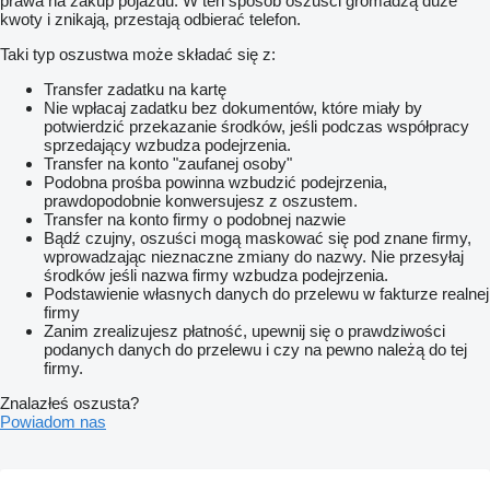
prawa na zakup pojazdu. W ten sposób oszuści gromadzą duże
kwoty i znikają, przestają odbierać telefon.
Taki typ oszustwa może składać się z:
Transfer zadatku na kartę
Nie wpłacaj zadatku bez dokumentów, które miały by
potwierdzić przekazanie środków, jeśli podczas współpracy
sprzedający wzbudza podejrzenia.
Transfer na konto "zaufanej osoby"
Podobna prośba powinna wzbudzić podejrzenia,
prawdopodobnie konwersujesz z oszustem.
Transfer na konto firmy o podobnej nazwie
Bądź czujny, oszuści mogą maskować się pod znane firmy,
wprowadzając nieznaczne zmiany do nazwy. Nie przesyłaj
środków jeśli nazwa firmy wzbudza podejrzenia.
Podstawienie własnych danych do przelewu w fakturze realnej
firmy
Zanim zrealizujesz płatność, upewnij się o prawdziwości
podanych danych do przelewu i czy na pewno należą do tej
firmy.
Znalazłeś oszusta?
Powiadom nas