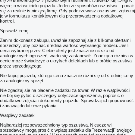
się że konwersujesz z prawdziwym dealerem. Dowiedz się czegoś
więcej o właścicielu pojazdu. Jeden ze sposobów oszustwa – podać
się za realnie istniejącą firmę. Gdy podejrzewasz oszustwo, zgłaszaj
je w formularzu kontaktowym dla przeprowadzenia dodatkowej
kontroli.
Sprawdź cenę
Zanim dokonasz zakupu, uważnie zapoznaj się z kilkoma ofertami
sprzedaży, aby poznać średnią wartość wybranego modelu. Jeśli
cena wybranej przez Ciebie oferty jest znacznie niższa od
analogicznych ogłoszeń, warto się zastanowić. Znacząca różnica w
cenie może świadczyć o ukrytych defektach lub o próbie oszustwa
przez sprzedającego.
Nie kupuj pojazdu, którego cena znacznie różni się od średniej ceny
za analogiczny sprzęt.
Nie zgadzaj się na płacenie zadatku za towar. W razie wątpliwości
nie bój się pytać o szczegóły dotyczące ogłoszenia, poprosić o
dodatkowe zdjęcia i dokumenty pojazdu. Sprawdzaj ich poprawność
i zadawaj dodatkowe pytania.
Wątpliwy zadatek
Najbardziej rozpowszechniony typ oszustwa. Nieuczciwi
sprzedawcy mogą prosić o wpłatę zadatku dla "rezerwacji" twojego