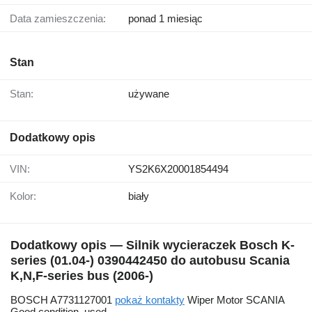
Data zamieszczenia:
ponad 1 miesiąc
Stan
Stan:
używane
Dodatkowy opis
VIN:
YS2K6X20001854494
Kolor:
biały
Dodatkowy opis — Silnik wycieraczek Bosch K-
series (01.04-) 0390442450 do autobusu Scania
K,N,F-series bus (2006-)
BOSCH A7731127001
pokaż kontakty
Wiper Motor SCANIA
Good condition, used