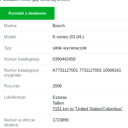
Kontakt z dealerem
Marka:
Bosch
Model:
K-series (01.04-)
Typ:
silnik wycieraczek
Numer katalogowy:
0390442450
Numer katalogowy
A7731127001 7731127001 10566161
oryginału:
Rocznik:
2006
Lokalizacja:
Estonia
Tallinn
7151 km to "United States/Columbus"
Numer w ofercie
1723890
dealera: