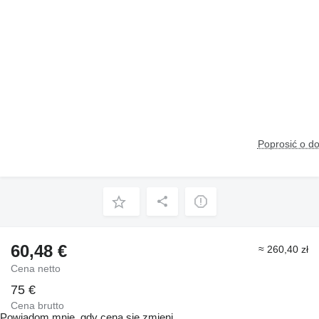
Poprosić o d
60,48 €
≈ 260,40 zł
Cena netto
75 €
Cena brutto
Powiadom mnie, gdy cena się zmieni