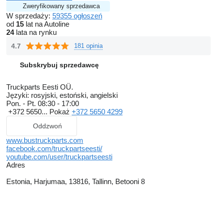
Zweryfikowany sprzedawca
W sprzedaży:
59355 ogłoszeń
od
15
lat na Autoline
24
lata na rynku
4.7
181 opinia
Subskrybuj sprzedawcę
Truckparts Eesti OÜ.
Języki:
rosyjski, estoński, angielski
Pon. - Pt.
08:30 - 17:00
+372 5650...
Pokaż
+372 5650 4299
Oddzwoń
www.bustruckparts.com
facebook.com/truckpartseesti/
youtube.com/user/truckpartseesti
Adres
Estonia, Harjumaa, 13816, Tallinn, Betooni 8