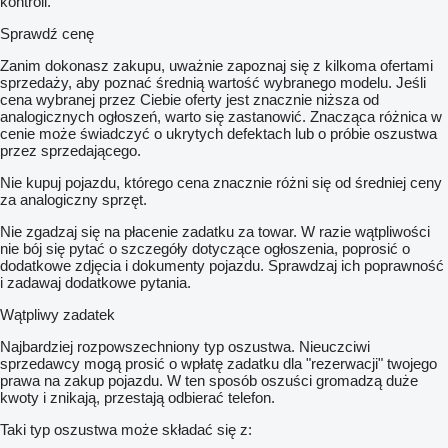
kontroli.
Sprawdź cenę
Zanim dokonasz zakupu, uważnie zapoznaj się z kilkoma ofertami
sprzedaży, aby poznać średnią wartość wybranego modelu. Jeśli
cena wybranej przez Ciebie oferty jest znacznie niższa od
analogicznych ogłoszeń, warto się zastanowić. Znacząca różnica w
cenie może świadczyć o ukrytych defektach lub o próbie oszustwa
przez sprzedającego.
Nie kupuj pojazdu, którego cena znacznie różni się od średniej ceny
za analogiczny sprzęt.
Nie zgadzaj się na płacenie zadatku za towar. W razie wątpliwości
nie bój się pytać o szczegóły dotyczące ogłoszenia, poprosić o
dodatkowe zdjęcia i dokumenty pojazdu. Sprawdzaj ich poprawność
i zadawaj dodatkowe pytania.
Wątpliwy zadatek
Najbardziej rozpowszechniony typ oszustwa. Nieuczciwi
sprzedawcy mogą prosić o wpłatę zadatku dla "rezerwacji" twojego
prawa na zakup pojazdu. W ten sposób oszuści gromadzą duże
kwoty i znikają, przestają odbierać telefon.
Taki typ oszustwa może składać się z: