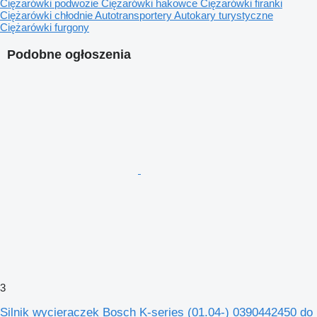
Ciężarówki podwozie
Ciężarówki hakowce
Ciężarówki firanki
Ciężarówki chłodnie
Autotransportery
Autokary turystyczne
Ciężarówki furgony
Podobne ogłoszenia
3
Silnik wycieraczek Bosch K-series (01.04-) 0390442450 do