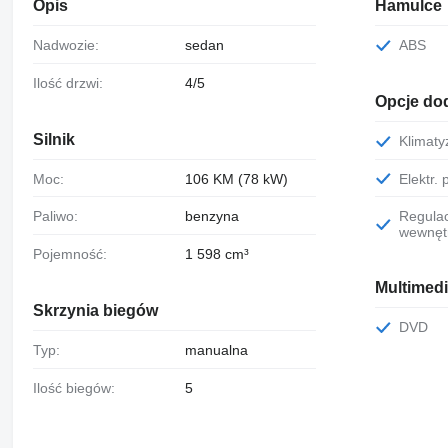
Opis
Hamulce
Nadwozie:
sedan
ABS
Ilość drzwi:
4/5
Opcje do
Silnik
Klimat
Moc:
106 KM (78 kW)
Elektr
Paliwo:
benzyna
Regulacja wysokości siedzeń
wewnęt
Pojemność:
1 598 cm³
Multimed
Skrzynia biegów
DVD
Typ:
manualna
Ilość biegów:
5