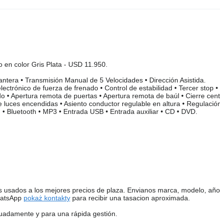
en color Gris Plata - USD 11.950.
ntera • Transmisión Manual de 5 Velocidades • Dirección Asistida.
ectrónico de fuerza de frenado • Control de estabilidad • Tercer stop •
o • Apertura remota de puertas • Apertura remota de baúl • Cierre cent
 de luces encendidas • Asiento conductor regulable en altura • Regulació
 • Bluetooth • MP3 • Entrada USB • Entrada auxiliar • CD • DVD.
sados a los mejores precios de plaza. Envianos marca, modelo, año,
WhatsApp
pokaż kontakty
para recibir una tasacion aproximada.
uadamente y para una rápida gestión.