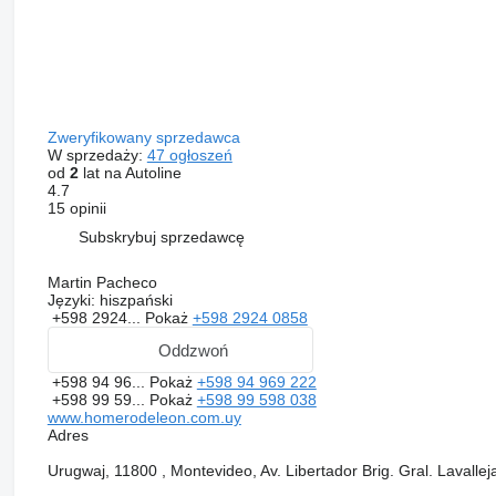
Zweryfikowany sprzedawca
W sprzedaży:
47 ogłoszeń
od
2
lat na Autoline
4.7
15 opinii
Subskrybuj sprzedawcę
Martin Pacheco
Języki:
hiszpański
+598 2924...
Pokaż
+598 2924 0858
Oddzwoń
+598 94 96...
Pokaż
+598 94 969 222
+598 99 59...
Pokaż
+598 99 598 038
www.homerodeleon.com.uy
Adres
Urugwaj, 11800 , Montevideo, Av. Libertador Brig. Gral. Lavalle