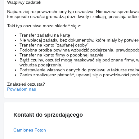
Wątpliwy zadatek
Najbardziej rozpowszechniony typ oszustwa. Nieuczciwi sprzedawc
ten sposób oszuści gromadzą duże kwoty i znikają, przestają odbier
Taki typ oszustwa może składać się z:
Transfer zadatku na kartę
Nie wpłacaj zadatku bez dokumentów, które miały by potwier
Transfer na konto "zaufanej osoby"
Podobna prośba powinna wzbudzić podejrzenia, prawdopodo
Transfer na konto firmy o podobnej nazwie
Bądź czujny, oszuści mogą maskować się pod znane firmy, w
wzbudza podejrzenia.
Podstawienie własnych danych do przelewu w fakturze realne
Zanim zrealizujesz płatność, upewnij się o prawdziwości pod
Znalazłeś oszusta?
Powiadom nas
Kontakt do sprzedającego
Camiones Foton