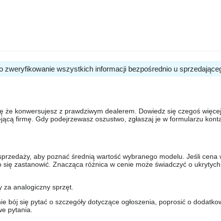
o zweryfikowanie wszystkich informacji bezpośrednio u sprzedające
się że konwersujesz z prawdziwym dealerem. Dowiedz się czegoś więcej 
ejącą firmę. Gdy podejrzewasz oszustwo, zgłaszaj je w formularzu kon
sprzedaży, aby poznać średnią wartość wybranego modelu. Jeśli cena 
to się zastanowić. Znacząca różnica w cenie może świadczyć o ukrytych
y za analogiczny sprzęt.
nie bój się pytać o szczegóły dotyczące ogłoszenia, poprosić o dodatkow
e pytania.