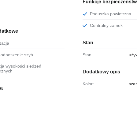
Funkcje bezpieczeństw
Poduszka powietrzna
Centralny zamek
datkowe
Stan
yzacja
. podnoszenie szyb
Stan:
uży
rznych
Dodatkowy opis
Kolor:
sza
ia