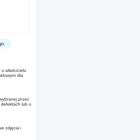
go.
o właścicielu
taktowym dla
wybranej przez
 defektach lub o
e zdjęcia i