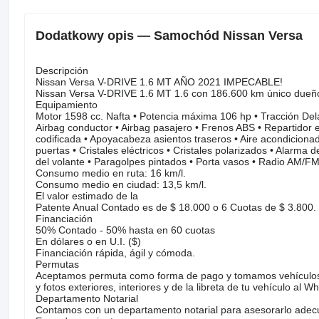
Dodatkowy opis — Samochód Nissan Versa
Descripción
Nissan Versa V-DRIVE 1.6 MT AÑO 2021 IMPECABLE!
Nissan Versa V-DRIVE 1.6 MT 1.6 con 186.600 km único dueño 
Equipamiento
Motor 1598 cc. Nafta • Potencia máxima 106 hp • Tracción Dela
Airbag conductor • Airbag pasajero • Frenos ABS • Repartidor el
codificada • Apoyacabeza asientos traseros • Aire acondicionad
puertas • Cristales eléctricos • Cristales polarizados • Alarma
del volante • Paragolpes pintados • Porta vasos • Radio AM/FM
Consumo medio en ruta: 16 km/l.
Consumo medio en ciudad: 13,5 km/l.
El valor estimado de la
Patente Anual Contado es de $ 18.000 o 6 Cuotas de $ 3.800.
Financiación
50% Contado - 50% hasta en 60 cuotas
En dólares o en U.I. ($)
Financiación rápida, ágil y cómoda.
Permutas
Aceptamos permuta como forma de pago y tomamos vehículos u
y fotos exteriores, interiores y de la libreta de tu vehículo al 
Departamento Notarial
Contamos con un departamento notarial para asesorarlo adec