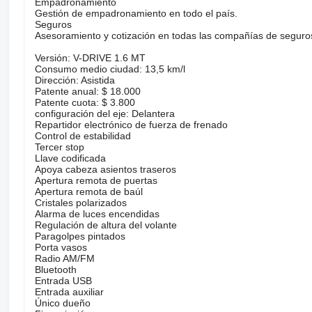
Empadronamiento
Gestión de empadronamiento en todo el país.
Seguros
Asesoramiento y cotización en todas las compañías de seguros
Versión: V-DRIVE 1.6 MT
Consumo medio ciudad: 13,5 km/l
Dirección: Asistida
Patente anual: $ 18.000
Patente cuota: $ 3.800
configuración del eje: Delantera
Repartidor electrónico de fuerza de frenado
Control de estabilidad
Tercer stop
Llave codificada
Apoya cabeza asientos traseros
Apertura remota de puertas
Apertura remota de baúl
Cristales polarizados
Alarma de luces encendidas
Regulación de altura del volante
Paragolpes pintados
Porta vasos
Radio AM/FM
Bluetooth
Entrada USB
Entrada auxiliar
Único dueño