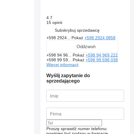
4.7
15 opinii
Subskrybuj sprzedawcę
+598 2924...
Pokaż
+598 2924 0858
Oddzwoń
+598 94 96...
Pokaż
+598 94 969 222
+598 99 59...
Pokaż
+598 99 598 038
Więcej informacji
Wyślij zapytanie do
sprzedającego
Proszę sprawdź numer telefonu:
powinien być podany w formacie