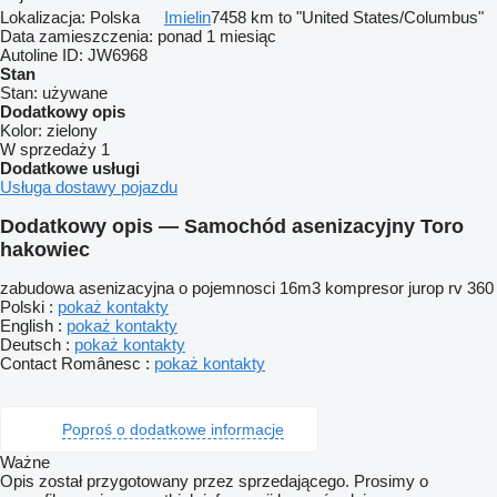
Lokalizacja:
Polska
Imielin
7458 km to "United States/Columbus"
Data zamieszczenia:
ponad 1 miesiąc
Autoline ID:
JW6968
Stan
Stan:
używane
Dodatkowy opis
Kolor:
zielony
W sprzedaży
1
Dodatkowe usługi
Usługa dostawy pojazdu
Dodatkowy opis — Samochód asenizacyjny Toro
hakowiec
zabudowa asenizacyjna o pojemnosci 16m3 kompresor jurop rv 360
Polski :
pokaż kontakty
English :
pokaż kontakty
Deutsch :
pokaż kontakty
Contact Românesc :
pokaż kontakty
Poproś o dodatkowe informacje
Ważne
Opis został przygotowany przez sprzedającego. Prosimy o