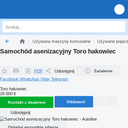
Używana maszyny komunalne
Używane pojaz
Samochód asenizacyjny Toro hakowiec
PDF
Udostępnij
Zażalenie
Facebook
WhatsApp
Viber
Telegram
Toro hakowiec
26 000 €
Oddzwoń
Kontakt z dealerem
Udostępnij
Oglądaj wszystkie zdjęcia