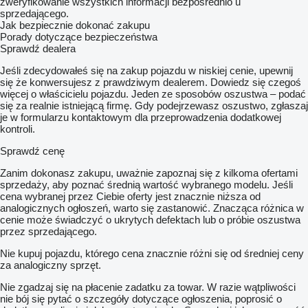
zweryfikowanie wszystkich informacji bezpośrednio u
sprzedającego.
Jak bezpiecznie dokonać zakupu
Porady dotyczące bezpieczeństwa
Sprawdź dealera
Jeśli zdecydowałeś się na zakup pojazdu w niskiej cenie, upewnij
się że konwersujesz z prawdziwym dealerem. Dowiedz się czegoś
więcej o właścicielu pojazdu. Jeden ze sposobów oszustwa – podać
się za realnie istniejącą firmę. Gdy podejrzewasz oszustwo, zgłaszaj
je w formularzu kontaktowym dla przeprowadzenia dodatkowej
kontroli.
Sprawdź cenę
Zanim dokonasz zakupu, uważnie zapoznaj się z kilkoma ofertami
sprzedaży, aby poznać średnią wartość wybranego modelu. Jeśli
cena wybranej przez Ciebie oferty jest znacznie niższa od
analogicznych ogłoszeń, warto się zastanowić. Znacząca różnica w
cenie może świadczyć o ukrytych defektach lub o próbie oszustwa
przez sprzedającego.
Nie kupuj pojazdu, którego cena znacznie różni się od średniej ceny
za analogiczny sprzęt.
Nie zgadzaj się na płacenie zadatku za towar. W razie wątpliwości
nie bój się pytać o szczegóły dotyczące ogłoszenia, poprosić o