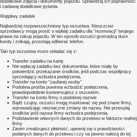
dodatkowe zdjęcia i dokumenty pojazdu. Sprawdzaj ich poprawność
i zadawaj dodatkowe pytania.
Wątpliwy zadatek
Najbardziej rozpowszechniony typ oszustwa. Nieuczciwi
sprzedawcy mogą prosić o wpłatę zadatku dla "rezerwacji" twojego
prawa na zakup pojazdu. W ten sposób oszuści gromadzą duże
kwoty i znikają, przestają odbierać telefon.
Taki typ oszustwa może składać się z:
Transfer zadatku na kartę
Nie wpłacaj zadatku bez dokumentów, które miały by
potwierdzić przekazanie środków, jeśli podczas współpracy
sprzedający wzbudza podejrzenia.
Transfer na konto "zaufanej osoby"
Podobna prośba powinna wzbudzić podejrzenia,
prawdopodobnie konwersujesz z oszustem.
Transfer na konto firmy o podobnej nazwie
Bądź czujny, oszuści mogą maskować się pod znane firmy,
wprowadzając nieznaczne zmiany do nazwy. Nie przesyłaj
środków jeśli nazwa firmy wzbudza podejrzenia.
Podstawienie własnych danych do przelewu w fakturze realnej
firmy
Zanim zrealizujesz płatność, upewnij się o prawdziwości
podanych danych do przelewu i czy na pewno należą do tej