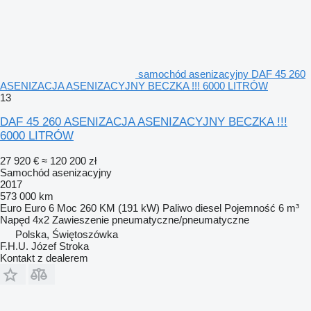
samochód asenizacyjny DAF 45 260
ASENIZACJA ASENIZACYJNY BECZKA !!! 6000 LITRÓW
13
DAF 45 260 ASENIZACJA ASENIZACYJNY BECZKA !!!
6000 LITRÓW
27 920 €
≈ 120 200 zł
Samochód asenizacyjny
2017
573 000 km
Euro
Euro 6
Moc
260 KM (191 kW)
Paliwo
diesel
Pojemność
6 m³
Napęd
4x2
Zawieszenie
pneumatyczne/pneumatyczne
Polska, Świętoszówka
F.H.U. Józef Stroka
Kontakt z dealerem