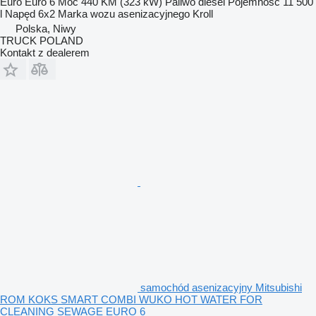
Euro
Euro 6
Moc
440 KM (323 kW)
Paliwo
diesel
Pojemność
11 500
l
Napęd
6x2
Marka wozu asenizacyjnego
Kroll
Polska, Niwy
TRUCK POLAND
Kontakt z dealerem
samochód asenizacyjny Mitsubishi
ROM KOKS SMART COMBI WUKO HOT WATER FOR
CLEANING SEWAGE EURO 6