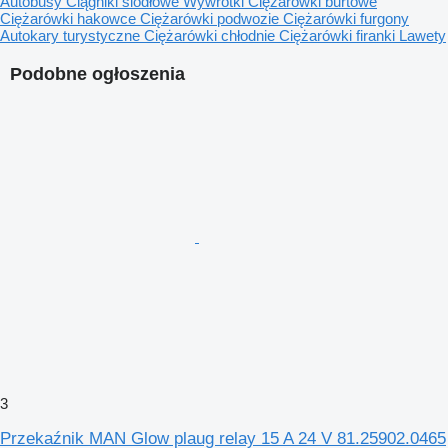
Autobusy
Ciągniki siodłowe
Wywrotki
Ciężarówki burtowe
Ciężarówki hakowce
Ciężarówki podwozie
Ciężarówki furgony
Autokary turystyczne
Ciężarówki chłodnie
Ciężarówki firanki
Lawety
Podobne ogłoszenia
3
Przekaźnik MAN Glow plaug relay 15 A 24 V 81.25902.0465