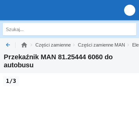
Części zamienne
Części zamienne MAN
El
Przekaźnik MAN 81.25444 6060 do
autobusu
1/3