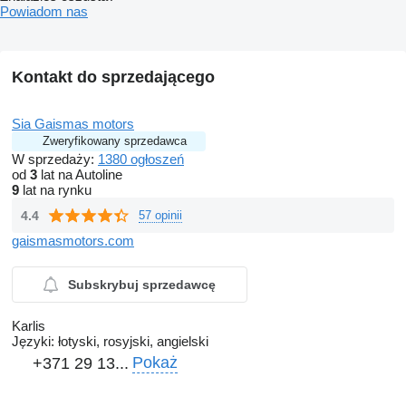
Powiadom nas
Kontakt do sprzedającego
Sia Gaismas motors
Zweryfikowany sprzedawca
W sprzedaży:
1380 ogłoszeń
od
3
lat na Autoline
9
lat na rynku
4.4
57 opinii
gaismasmotors.com
Subskrybuj sprzedawcę
Karlis
Języki:
łotyski, rosyjski, angielski
Pokaż
+371 29 13...