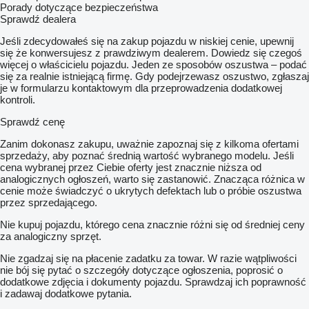
Porady dotyczące bezpieczeństwa
Sprawdź dealera
Jeśli zdecydowałeś się na zakup pojazdu w niskiej cenie, upewnij
się że konwersujesz z prawdziwym dealerem. Dowiedz się czegoś
więcej o właścicielu pojazdu. Jeden ze sposobów oszustwa – podać
się za realnie istniejącą firmę. Gdy podejrzewasz oszustwo, zgłaszaj
je w formularzu kontaktowym dla przeprowadzenia dodatkowej
kontroli.
Sprawdź cenę
Zanim dokonasz zakupu, uważnie zapoznaj się z kilkoma ofertami
sprzedaży, aby poznać średnią wartość wybranego modelu. Jeśli
cena wybranej przez Ciebie oferty jest znacznie niższa od
analogicznych ogłoszeń, warto się zastanowić. Znacząca różnica w
cenie może świadczyć o ukrytych defektach lub o próbie oszustwa
przez sprzedającego.
Nie kupuj pojazdu, którego cena znacznie różni się od średniej ceny
za analogiczny sprzęt.
Nie zgadzaj się na płacenie zadatku za towar. W razie wątpliwości
nie bój się pytać o szczegóły dotyczące ogłoszenia, poprosić o
dodatkowe zdjęcia i dokumenty pojazdu. Sprawdzaj ich poprawność
i zadawaj dodatkowe pytania.