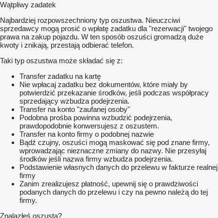
Wątpliwy zadatek
Najbardziej rozpowszechniony typ oszustwa. Nieuczciwi
sprzedawcy mogą prosić o wpłatę zadatku dla "rezerwacji" twojego
prawa na zakup pojazdu. W ten sposób oszuści gromadzą duże
kwoty i znikają, przestają odbierać telefon.
Taki typ oszustwa może składać się z:
Transfer zadatku na kartę
Nie wpłacaj zadatku bez dokumentów, które miały by
potwierdzić przekazanie środków, jeśli podczas współpracy
sprzedający wzbudza podejrzenia.
Transfer na konto "zaufanej osoby"
Podobna prośba powinna wzbudzić podejrzenia,
prawdopodobnie konwersujesz z oszustem.
Transfer na konto firmy o podobnej nazwie
Bądź czujny, oszuści mogą maskować się pod znane firmy,
wprowadzając nieznaczne zmiany do nazwy. Nie przesyłaj
środków jeśli nazwa firmy wzbudza podejrzenia.
Podstawienie własnych danych do przelewu w fakturze realnej
firmy
Zanim zrealizujesz płatność, upewnij się o prawdziwości
podanych danych do przelewu i czy na pewno należą do tej
firmy.
Znalazłeś oszusta?