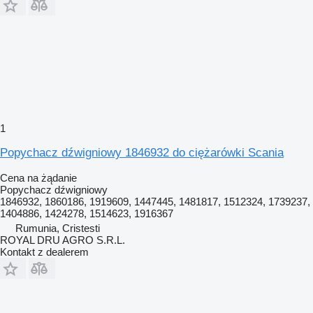
1
Popychacz dźwigniowy 1846932 do ciężarówki Scania
Cena na żądanie
Popychacz dźwigniowy
1846932, 1860186, 1919609, 1447445, 1481817, 1512324, 1739237,
1404886, 1424278, 1514623, 1916367
Rumunia, Cristesti
ROYAL DRU AGRO S.R.L.
Kontakt z dealerem