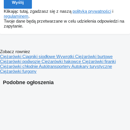
Klikając tutaj, zgadzasz się z naszą
polityką prywatności
i
regulaminem
.
Twoje dane będą przetwarzane w celu udzielenia odpowiedzi na
zapytanie.
Zobacz rowniez
Ciężarówki
Ciągniki siodłowe
Wywrotki
Ciężarówki burtowe
Ciężarówki podwozie
Ciężarówki hakowce
Ciężarówki firanki
Ciężarówki chłodnie
Autotransportery
Autokary turystyczne
Ciężarówki furgony
Podobne ogłoszenia