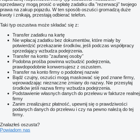
sprzedawcy mogą prosić o wpłatę zadatku dla "rezerwacji" twojego
prawa na zakup pojazdu. W ten sposób oszuści gromadzą duże
kwoty i znikają, przestają odbierać telefon.
Taki typ oszustwa może składać się z:
Transfer zadatku na kartę
Nie wpłacaj zadatku bez dokumentów, które miały by
potwierdzić przekazanie środków, jeśli podczas współpracy
sprzedający wzbudza podejrzenia.
Transfer na konto "zaufanej osoby"
Podobna prośba powinna wzbudzić podejrzenia,
prawdopodobnie konwersujesz z oszustem.
Transfer na konto firmy o podobnej nazwie
Bądź czujny, oszuści mogą maskować się pod znane firmy,
wprowadzając nieznaczne zmiany do nazwy. Nie przesyłaj
środków jeśli nazwa firmy wzbudza podejrzenia.
Podstawienie własnych danych do przelewu w fakturze realnej
firmy
Zanim zrealizujesz płatność, upewnij się o prawdziwości
podanych danych do przelewu i czy na pewno należą do tej
firmy.
Znalazłeś oszusta?
Powiadom nas