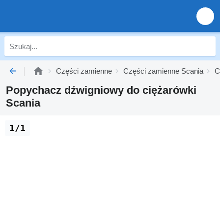
Części zamienne
Części zamienne Scania
C
Popychacz dźwigniowy do ciężarówki
Scania
1/1