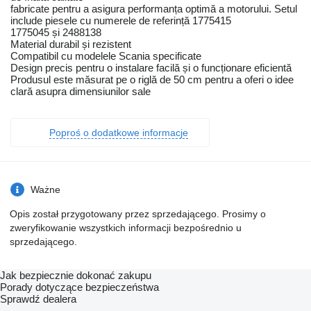
fabricate pentru a asigura performanța optimă a motorului. Setul
include piesele cu numerele de referință 1775415
1775045 și 2488138
Material durabil și rezistent
Compatibil cu modelele Scania specificate
Design precis pentru o instalare facilă și o funcționare eficientă
Produsul este măsurat pe o riglă de 50 cm pentru a oferi o idee
clară asupra dimensiunilor sale
Poproś o dodatkowe informacje
Ważne
Opis został przygotowany przez sprzedającego. Prosimy o
zweryfikowanie wszystkich informacji bezpośrednio u
sprzedającego.
Jak bezpiecznie dokonać zakupu
Porady dotyczące bezpieczeństwa
Sprawdź dealera