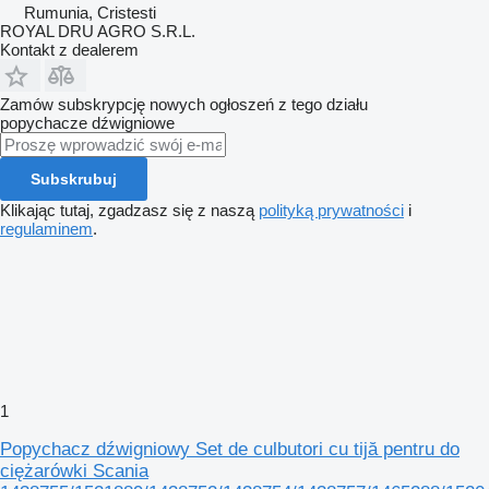
Rumunia, Cristesti
ROYAL DRU AGRO S.R.L.
Kontakt z dealerem
Zamów subskrypcję nowych ogłoszeń z tego działu
popychacze dźwigniowe
Subskrubuj
Klikając tutaj, zgadzasz się z naszą
polityką prywatności
i
regulaminem
.
1
Popychacz dźwigniowy Set de culbutori cu tijă pentru do
ciężarówki Scania