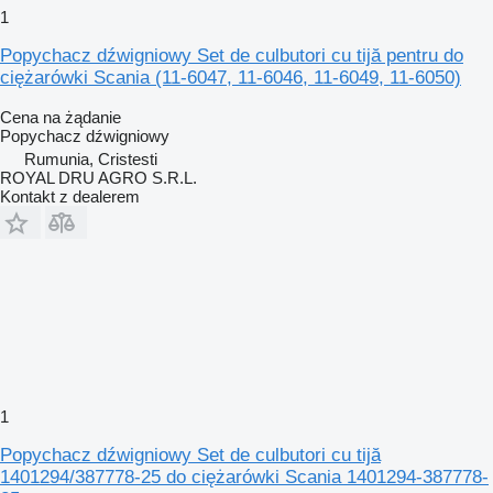
1
Popychacz dźwigniowy Set de culbutori cu tijă pentru do
ciężarówki Scania (11-6047, 11-6046, 11-6049, 11-6050)
Cena na żądanie
Popychacz dźwigniowy
Rumunia, Cristesti
ROYAL DRU AGRO S.R.L.
Kontakt z dealerem
1
Popychacz dźwigniowy Set de culbutori cu tijă
1401294/387778-25 do ciężarówki Scania 1401294-387778-