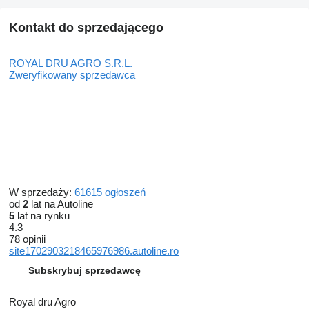
Kontakt do sprzedającego
ROYAL DRU AGRO S.R.L.
Zweryfikowany sprzedawca
W sprzedaży:
61615 ogłoszeń
od
2
lat na Autoline
5
lat na rynku
4.3
78 opinii
site1702903218465976986.autoline.ro
Subskrybuj sprzedawcę
Royal dru Agro