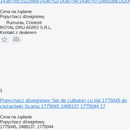
1438755/1521889/1438752/1438754/1438757/1465288/1520
Cena na żądanie
Popychacz dźwigniowy
Rumunia, Cristesti
ROYAL DRU AGRO S.R.L.
Kontakt z dealerem
1
Popychacz dźwigniowy Set de culbutori cu tijă 1775045 do
ciężarówki Scania 1775045 2488137 1775044 17
Cena na żądanie
Popychacz dźwigniowy
1775045, 2488137, 1775044