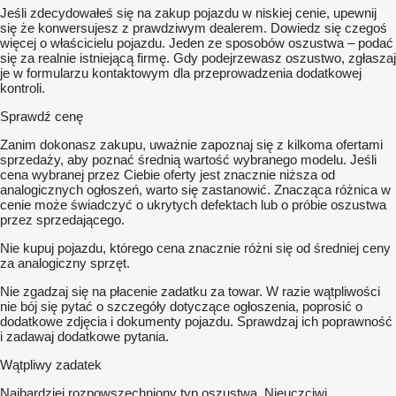
Jeśli zdecydowałeś się na zakup pojazdu w niskiej cenie, upewnij
się że konwersujesz z prawdziwym dealerem. Dowiedz się czegoś
więcej o właścicielu pojazdu. Jeden ze sposobów oszustwa – podać
się za realnie istniejącą firmę. Gdy podejrzewasz oszustwo, zgłaszaj
je w formularzu kontaktowym dla przeprowadzenia dodatkowej
kontroli.
Sprawdź cenę
Zanim dokonasz zakupu, uważnie zapoznaj się z kilkoma ofertami
sprzedaży, aby poznać średnią wartość wybranego modelu. Jeśli
cena wybranej przez Ciebie oferty jest znacznie niższa od
analogicznych ogłoszeń, warto się zastanowić. Znacząca różnica w
cenie może świadczyć o ukrytych defektach lub o próbie oszustwa
przez sprzedającego.
Nie kupuj pojazdu, którego cena znacznie różni się od średniej ceny
za analogiczny sprzęt.
Nie zgadzaj się na płacenie zadatku za towar. W razie wątpliwości
nie bój się pytać o szczegóły dotyczące ogłoszenia, poprosić o
dodatkowe zdjęcia i dokumenty pojazdu. Sprawdzaj ich poprawność
i zadawaj dodatkowe pytania.
Wątpliwy zadatek
Najbardziej rozpowszechniony typ oszustwa. Nieuczciwi