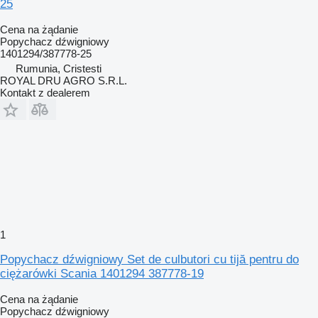
25
Cena na żądanie
Popychacz dźwigniowy
1401294/387778-25
Rumunia, Cristesti
ROYAL DRU AGRO S.R.L.
Kontakt z dealerem
1
Popychacz dźwigniowy Set de culbutori cu tijă pentru do
ciężarówki Scania 1401294 387778-19
Cena na żądanie
Popychacz dźwigniowy