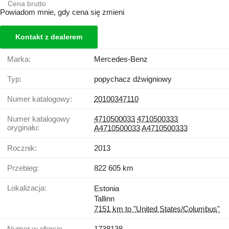
Cena brutto
Powiadom mnie, gdy cena się zmieni
Kontakt z dealerem
Marka:
Mercedes-Benz
Typ:
popychacz dźwigniowy
Numer katalogowy:
20100347110
Numer katalogowy
4710500033
4710500333
oryginału:
A4710500033
A4710500333
Rocznik:
2013
Przebieg:
822 605 km
Lokalizacja:
Estonia
Tallinn
7151 km to "United States/Columbus"
Numer w ofercie
1738138