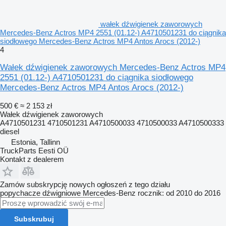
wałek dźwigienek zaworowych
Mercedes-Benz Actros MP4 2551 (01.12-) A4710501231 do ciągnika
siodłowego Mercedes-Benz Actros MP4 Antos Arocs (2012-)
4
Wałek dźwigienek zaworowych Mercedes-Benz Actros MP4
2551 (01.12-) A4710501231 do ciągnika siodłowego
Mercedes-Benz Actros MP4 Antos Arocs (2012-)
500 €
≈ 2 153 zł
Wałek dźwigienek zaworowych
A4710501231 4710501231 A4710500033 4710500033 A4710500333
diesel
Estonia, Tallinn
TruckParts Eesti OÜ
Kontakt z dealerem
Zamów subskrypcję nowych ogłoszeń z tego działu
popychacze dźwigniowe
Mercedes-Benz
rocznik: od 2010 do 2016
Subskrubuj