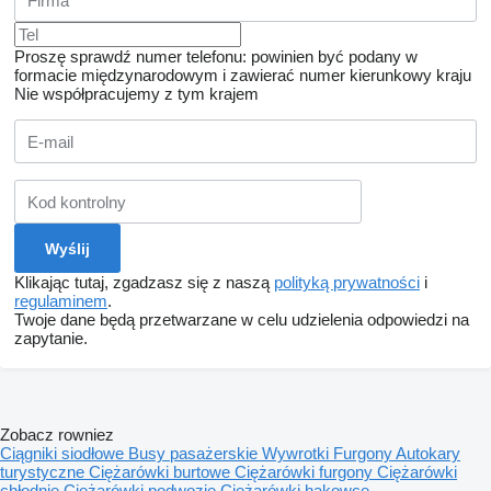
Proszę sprawdź numer telefonu: powinien być podany w
formacie międzynarodowym i zawierać numer kierunkowy kraju
Nie współpracujemy z tym krajem
Klikając tutaj, zgadzasz się z naszą
polityką prywatności
i
regulaminem
.
Twoje dane będą przetwarzane w celu udzielenia odpowiedzi na
zapytanie.
Zobacz rowniez
Ciągniki siodłowe
Busy pasażerskie
Wywrotki
Furgony
Autokary
turystyczne
Ciężarówki burtowe
Ciężarówki furgony
Ciężarówki
chłodnie
Ciężarówki podwozie
Ciężarówki hakowce