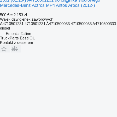
2551 (01.13-) A4710501231 do ciągnika siodłowego
Mercedes-Benz Actros MP4 Antos Arocs (2012-)
500 €
≈ 2 153 zł
Wałek dźwigienek zaworowych
A4710501231 4710501231 A4710500033 4710500033 A4710500333
diesel
Estonia, Tallinn
TruckParts Eesti OÜ
Kontakt z dealerem