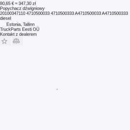
80,65 €
≈ 347,30 zł
Popychacz dźwigniowy
20100347110 4710500033 4710500333 A4710500033 A4710500333
diesel
Estonia, Tallinn
TruckParts Eesti OÜ
Kontakt z dealerem