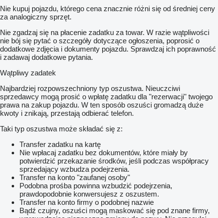
Nie kupuj pojazdu, którego cena znacznie różni się od średniej ceny
za analogiczny sprzęt.
Nie zgadzaj się na płacenie zadatku za towar. W razie wątpliwości
nie bój się pytać o szczegóły dotyczące ogłoszenia, poprosić o
dodatkowe zdjęcia i dokumenty pojazdu. Sprawdzaj ich poprawność
i zadawaj dodatkowe pytania.
Wątpliwy zadatek
Najbardziej rozpowszechniony typ oszustwa. Nieuczciwi
sprzedawcy mogą prosić o wpłatę zadatku dla "rezerwacji" twojego
prawa na zakup pojazdu. W ten sposób oszuści gromadzą duże
kwoty i znikają, przestają odbierać telefon.
Taki typ oszustwa może składać się z:
Transfer zadatku na kartę
Nie wpłacaj zadatku bez dokumentów, które miały by
potwierdzić przekazanie środków, jeśli podczas współpracy
sprzedający wzbudza podejrzenia.
Transfer na konto "zaufanej osoby"
Podobna prośba powinna wzbudzić podejrzenia,
prawdopodobnie konwersujesz z oszustem.
Transfer na konto firmy o podobnej nazwie
Bądź czujny, oszuści mogą maskować się pod znane firmy,