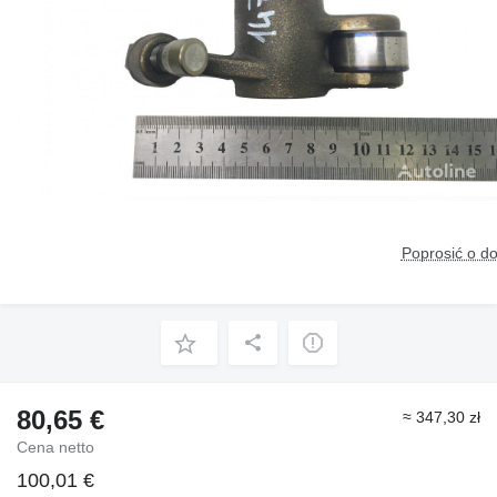
Poprosić o d
80,65 €
≈ 347,30 zł
Cena netto
100,01 €