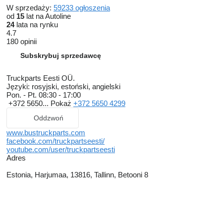
W sprzedaży:
59233 ogłoszenia
od
15
lat na Autoline
24
lata na rynku
4.7
180 opinii
Subskrybuj sprzedawcę
Truckparts Eesti OÜ.
Języki:
rosyjski, estoński, angielski
Pon. - Pt.
08:30 - 17:00
+372 5650...
Pokaż
+372 5650 4299
Oddzwoń
www.bustruckparts.com
facebook.com/truckpartseesti/
youtube.com/user/truckpartseesti
Adres
Estonia, Harjumaa, 13816, Tallinn, Betooni 8