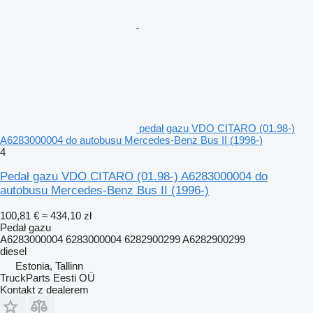
pedał gazu VDO CITARO (01.98-)
A6283000004 do autobusu Mercedes-Benz Bus II (1996-)
4
Pedał gazu VDO CITARO (01.98-) A6283000004 do
autobusu Mercedes-Benz Bus II (1996-)
100,81 €
≈ 434,10 zł
Pedał gazu
A6283000004 6283000004 6282900299 A6282900299
diesel
Estonia, Tallinn
TruckParts Eesti OÜ
Kontakt z dealerem