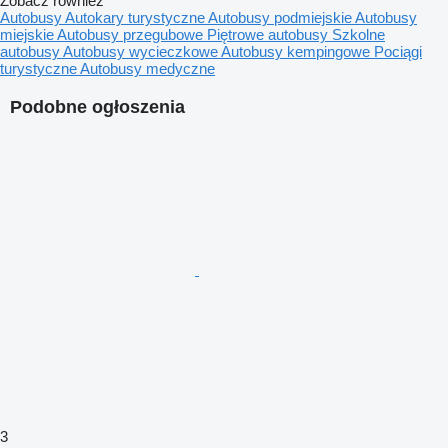
Zobacz rowniez
Autobusy
Autokary turystyczne
Autobusy podmiejskie
Autobusy
miejskie
Autobusy przegubowe
Piętrowe autobusy
Szkolne
autobusy
Autobusy wycieczkowe
Autobusy kempingowe
Pociągi
turystyczne
Autobusy medyczne
Podobne ogłoszenia
3