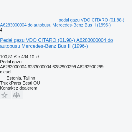
pedał gazu VDO CITARO (01.98-)
A6283000004 do autobusu Mercedes-Benz Bus II (1996-)
4
Pedał gazu VDO CITARO (01.98-) A6283000004 do
autobusu Mercedes-Benz Bus II (1996-)
100,81 €
≈ 434,10 zł
Pedał gazu
A6283000004 6283000004 6282900299 A6282900299
diesel
Estonia, Tallinn
TruckParts Eesti OÜ
Kontakt z dealerem