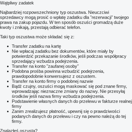
Wątpliwy zadatek
Najbardziej rozpowszechniony typ oszustwa. Nieuczciwi
sprzedawcy mogą prosić o wpłatę zadatku dla "rezerwacji" twojego
prawa na zakup pojazdu. W ten sposób oszuści gromadzą duże
kwoty i znikają, przestają odbierać telefon.
Taki typ oszustwa może składać się z:
Transfer zadatku na kartę
Nie wpłacaj zadatku bez dokumentów, które miały by
potwierdzić przekazanie środków, jeśli podczas współpracy
sprzedający wzbudza podejrzenia.
Transfer na konto "zaufanej osoby"
Podobna prośba powinna wzbudzić podejrzenia,
prawdopodobnie konwersujesz z oszustem.
Transfer na konto firmy o podobnej nazwie
Bądź czujny, oszuści mogą maskować się pod znane firmy,
wprowadzając nieznaczne zmiany do nazwy. Nie przesyłaj
środków jeśli nazwa firmy wzbudza podejrzenia.
Podstawienie własnych danych do przelewu w fakturze realnej
firmy
Zanim zrealizujesz płatność, upewnij się o prawdziwości
podanych danych do przelewu i czy na pewno należą do tej
firmy.
Znalazłeś oszusta?