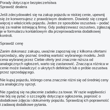
Porady dotyczące bezpieczeństwa
Sprawdź dealera
Jeśli zdecydowałeś się na zakup pojazdu w niskiej cenie, upewnij
się że konwersujesz z prawdziwym dealerem. Dowiedz się czegoś
więcej o właścicielu pojazdu. Jeden ze sposobów oszustwa – podać
się za realnie istniejącą firmę. Gdy podejrzewasz oszustwo, zgłaszaj
je w formularzu kontaktowym dla przeprowadzenia dodatkowej
kontroli.
Sprawdź cenę
Zanim dokonasz zakupu, uważnie zapoznaj się z kilkoma ofertami
sprzedaży, aby poznać średnią wartość wybranego modelu. Jeśli
cena wybranej przez Ciebie oferty jest znacznie niższa od
analogicznych ogłoszeń, warto się zastanowić. Znacząca różnica w
cenie może świadczyć o ukrytych defektach lub o próbie oszustwa
przez sprzedającego.
Nie kupuj pojazdu, którego cena znacznie różni się od średniej ceny
za analogiczny sprzęt.
Nie zgadzaj się na płacenie zadatku za towar. W razie wątpliwości
nie bój się pytać o szczegóły dotyczące ogłoszenia, poprosić o
dodatkowe zdjęcia i dokumenty pojazdu. Sprawdzaj ich poprawność
i zadawaj dodatkowe pytania.