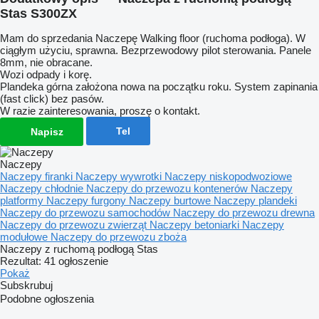
Stas S300ZX
Mam do sprzedania Naczepę Walking floor (ruchoma podłoga). W
ciągłym użyciu, sprawna. Bezprzewodowy pilot sterowania. Panele
8mm, nie obracane.
Wozi odpady i korę.
Plandeka górna założona nowa na początku roku. System zapinania
(fast click) bez pasów.
W razie zainteresowania, proszę o kontakt.
Tel
Napisz
Naczepy
Naczepy firanki
Naczepy wywrotki
Naczepy niskopodwoziowe
Naczepy chłodnie
Naczepy do przewozu kontenerów
Naczepy
platformy
Naczepy furgony
Naczepy burtowe
Naczepy plandeki
Naczepy do przewozu samochodów
Naczepy do przewozu drewna
Naczepy do przewozu zwierząt
Naczepy betoniarki
Naczepy
modułowe
Naczepy do przewozu zboża
Naczepy z ruchomą podłogą Stas
Rezultat:
41 ogłoszenie
Pokaż
Subskrubuj
Podobne ogłoszenia