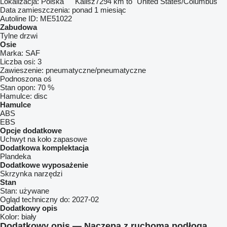
Lokalizacja:
Polska
Kalisz
7294 km to "United States/Columbus"
Data zamieszczenia:
ponad 1 miesiąc
Autoline ID:
ME51022
Zabudowa
Tylne drzwi
Osie
Marka:
SAF
Liczba osi:
3
Zawieszenie:
pneumatyczne/pneumatyczne
Podnoszona oś
Stan opon:
70 %
Hamulce:
disc
Hamulce
ABS
EBS
Opcje dodatkowe
Uchwyt na koło zapasowe
Dodatkowa komplektacja
Plandeka
Dodatkowe wyposażenie
Skrzynka narzędzi
Stan
Stan:
używane
Ogląd techniczny do:
2027-02
Dodatkowy opis
Kolor:
biały
Dodatkowy opis — Naczepa z ruchomą podłogą