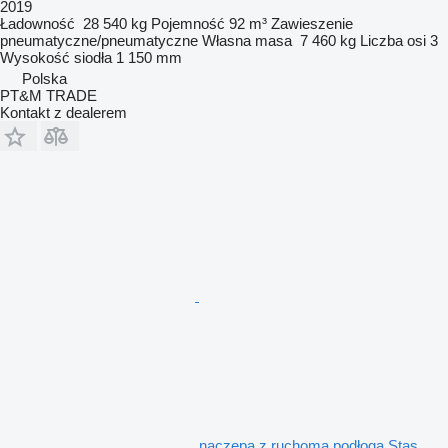
2019
Ładowność
28 540 kg
Pojemność
92 m³
Zawieszenie
pneumatyczne/pneumatyczne
Własna masa
7 460 kg
Liczba osi
3
Wysokość siodła
1 150 mm
Polska
PT&M TRADE
Kontakt z dealerem
naczepa z ruchomą podłogą Stas