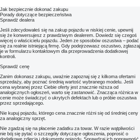
Jak bezpiecznie dokonać zakupu
Porady dotyczące bezpieczeństwa
Sprawdź dealera
Jeśli zdecydowałeś się na zakup pojazdu w niskiej cenie, upewnij
się że konwersujesz z prawdziwym dealerem. Dowiedz się czegoś
więcej o właścicielu pojazdu. Jeden ze sposobów oszustwa – podać
się za realnie istniejącą firmę. Gdy podejrzewasz oszustwo, zgłaszaj
je w formularzu kontaktowym dla przeprowadzenia dodatkowej
kontroli.
Sprawdź cenę
Zanim dokonasz zakupu, uważnie zapoznaj się z kilkoma ofertami
sprzedaży, aby poznać średnią wartość wybranego modelu. Jeśli
cena wybranej przez Ciebie oferty jest znacznie niższa od
analogicznych ogłoszeń, warto się zastanowić. Znacząca różnica w
cenie może świadczyć o ukrytych defektach lub o próbie oszustwa
przez sprzedającego.
Nie kupuj pojazdu, którego cena znacznie różni się od średniej ceny
za analogiczny sprzęt.
Nie zgadzaj się na płacenie zadatku za towar. W razie wątpliwości
nie bój się pytać o szczegóły dotyczące ogłoszenia, poprosić o
dodatkowe zdjęcia i dokumenty pojazdu. Sprawdzaj ich poprawność