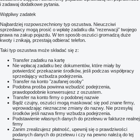
i zadawaj dodatkowe pytania.
Wątpliwy zadatek
Najbardziej rozpowszechniony typ oszustwa. Nieuczciwi
sprzedawcy mogą prosić o wpłatę zadatku dla "rezerwacji" twojego
prawa na zakup pojazdu. W ten sposób oszuści gromadzą duże
kwoty i znikają, przestają odbierać telefon.
Taki typ oszustwa może składać się z:
Transfer zadatku na kartę
Nie wpłacaj zadatku bez dokumentów, które miały by
potwierdzić przekazanie środków, jeśli podczas współpracy
sprzedający wzbudza podejrzenia.
Transfer na konto "zaufanej osoby"
Podobna prośba powinna wzbudzić podejrzenia,
prawdopodobnie konwersujesz z oszustem.
Transfer na konto firmy o podobnej nazwie
Bądź czujny, oszuści mogą maskować się pod znane firmy,
wprowadzając nieznaczne zmiany do nazwy. Nie przesyłaj
środków jeśli nazwa firmy wzbudza podejrzenia.
Podstawienie własnych danych do przelewu w fakturze realnej
firmy
Zanim zrealizujesz płatność, upewnij się o prawdziwości
podanych danych do przelewu i czy na pewno należą do tej
firmy.