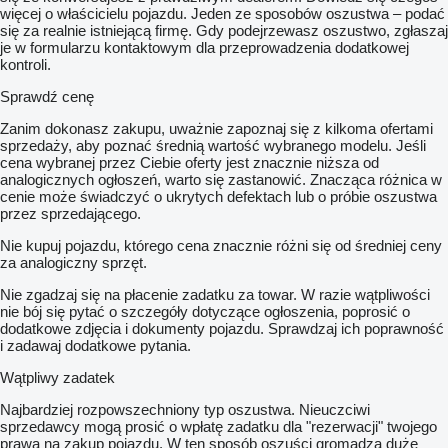
więcej o właścicielu pojazdu. Jeden ze sposobów oszustwa – podać
się za realnie istniejącą firmę. Gdy podejrzewasz oszustwo, zgłaszaj
je w formularzu kontaktowym dla przeprowadzenia dodatkowej
kontroli.
Sprawdź cenę
Zanim dokonasz zakupu, uważnie zapoznaj się z kilkoma ofertami
sprzedaży, aby poznać średnią wartość wybranego modelu. Jeśli
cena wybranej przez Ciebie oferty jest znacznie niższa od
analogicznych ogłoszeń, warto się zastanowić. Znacząca różnica w
cenie może świadczyć o ukrytych defektach lub o próbie oszustwa
przez sprzedającego.
Nie kupuj pojazdu, którego cena znacznie różni się od średniej ceny
za analogiczny sprzęt.
Nie zgadzaj się na płacenie zadatku za towar. W razie wątpliwości
nie bój się pytać o szczegóły dotyczące ogłoszenia, poprosić o
dodatkowe zdjęcia i dokumenty pojazdu. Sprawdzaj ich poprawność
i zadawaj dodatkowe pytania.
Wątpliwy zadatek
Najbardziej rozpowszechniony typ oszustwa. Nieuczciwi
sprzedawcy mogą prosić o wpłatę zadatku dla "rezerwacji" twojego
prawa na zakup pojazdu. W ten sposób oszuści gromadzą duże