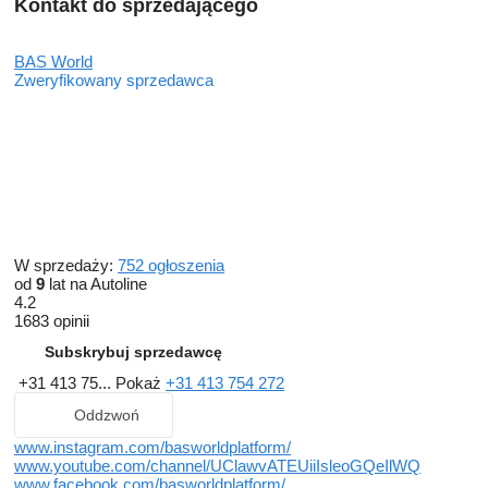
Kontakt do sprzedającego
BAS World
Zweryfikowany sprzedawca
W sprzedaży:
752 ogłoszenia
od
9
lat na Autoline
4.2
1683 opinii
Subskrybuj sprzedawcę
+31 413 75...
Pokaż
+31 413 754 272
Oddzwoń
www.instagram.com/basworldplatform/
www.youtube.com/channel/UClawvATEUiiIsleoGQeIlWQ
www.facebook.com/basworldplatform/