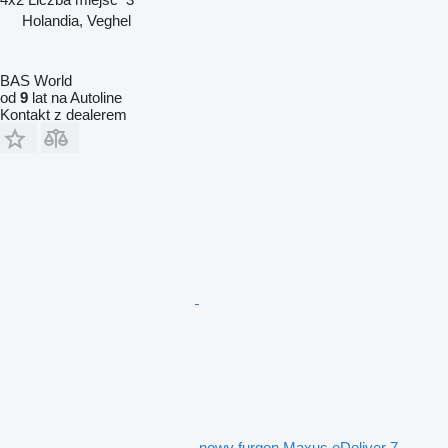
Holandia, Veghel
BAS World
od
9
lat na Autoline
Kontakt z dealerem
nowy furgon Maxus eDeliver 7