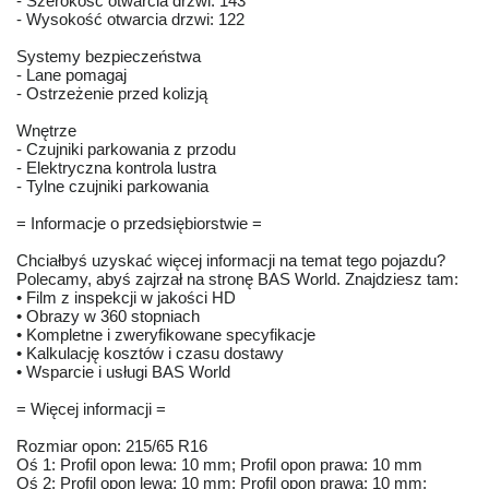
- Szerokość otwarcia drzwi: 143
- Wysokość otwarcia drzwi: 122
Systemy bezpieczeństwa
- Lane pomagaj
- Ostrzeżenie przed kolizją
Wnętrze
- Czujniki parkowania z przodu
- Elektryczna kontrola lustra
- Tylne czujniki parkowania
= Informacje o przedsiębiorstwie =
Chciałbyś uzyskać więcej informacji na temat tego pojazdu?
Polecamy, abyś zajrzał na stronę BAS World. Znajdziesz tam:
• Film z inspekcji w jakości HD
• Obrazy w 360 stopniach
• Kompletne i zweryfikowane specyfikacje
• Kalkulację kosztów i czasu dostawy
• Wsparcie i usługi BAS World
= Więcej informacji =
Rozmiar opon: 215/65 R16
Oś 1: Profil opon lewa: 10 mm; Profil opon prawa: 10 mm
Oś 2: Profil opon lewa: 10 mm; Profil opon prawa: 10 mm;