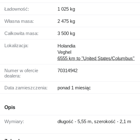
Ładowność:
1 025 kg
Własna masa:
2 475 kg
Całkowita masa:
3 500 kg
Lokalizacja:
Holandia
Veghel
6555 km to "United States/Columbus"
Numer w ofercie
70314942
dealera:
Data zamieszczenia:
ponad 1 miesiąc
Opis
Wymiary:
długość - 5,55 m, szerokość - 2,1 m