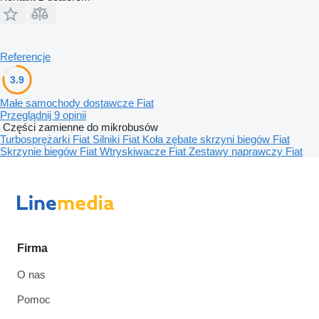
Referencje
3.9
Małe samochody dostawcze Fiat
Przeglądnij 9 opinii
Części zamienne do mikrobusów
Turbosprężarki Fiat
Silniki Fiat
Koła zębate skrzyni biegów Fiat
Skrzynie biegów Fiat
Wtryskiwacze Fiat
Zestawy naprawczy Fiat
Firma
O nas
Pomoc