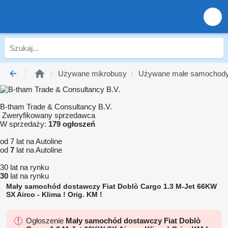
Używane mikrobusy
Używane małe samochody
B-tham Trade & Consultancy B.V.
Zweryfikowany sprzedawca
W sprzedaży:
179 ogłoszeń
od 7 lat na Autoline
od
7
lat na Autoline
30 lat na rynku
30
lat na rynku
Mały samochód dostawczy Fiat Doblò Cargo 1.3 M-Jet 66KW
SX Airco - Klima ! Orig. KM !
Ogłoszenie
Mały samochód dostawczy Fiat Doblò