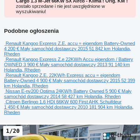
Cargo 1.3 M-Jet 66KW SX Airco - Klima ! Orig. KM !
zostało sprzedane i nie jest uwzględnione w
wyszukiwaniu!
Podobne ogłoszenia
Renault Kangoo Express Z.E. accu = eigendom Battery-Owned
4 200 €
Mały samochód dostawczy
2015
51 842 km
Holandia,
Rheden
Renault Kangoo Express Z.e 22KW/h Accu eigendom / Battery
OWNED
3 900 €
Mały samochód dostawczy
2013
91 140 km
Holandia, Rheden
Renault Kangoo Z.E. 22KW/h Express accu = eigendom
Battery-Owned
4 900 €
Mały samochód dostawczy
2015
52 399
km
Holandia, Rheden
Nissan E-nv200 Optima 24KW/h Battery Owned
5 900 €
Mały
samochód dostawczy
2014
58 427 km
Holandia, Rheden
Citroen Berlingo 1.6 HDI 66KW 600 First AHK Schuifdeur
1 450 €
Mały samochód dostawczy
2010
181 904 km
Holandia,
Rheden
1/20