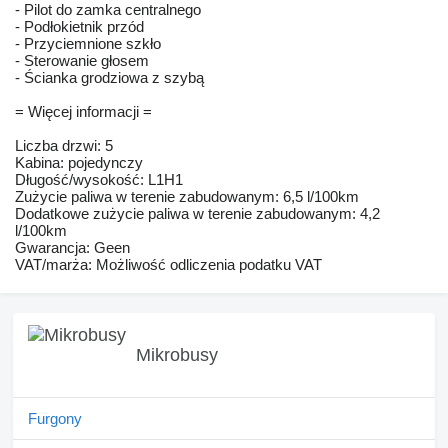
- Pilot do zamka centralnego
- Podłokietnik przód
- Przyciemnione szkło
- Sterowanie głosem
- Ścianka grodziowa z szybą
= Więcej informacji =
Liczba drzwi: 5
Kabina: pojedynczy
Długość/wysokość: L1H1
Zużycie paliwa w terenie zabudowanym: 6,5 l/100km
Dodatkowe zużycie paliwa w terenie zabudowanym: 4,2
l/100km
Gwarancja: Geen
VAT/marża: Możliwość odliczenia podatku VAT
Mikrobusy
Furgony