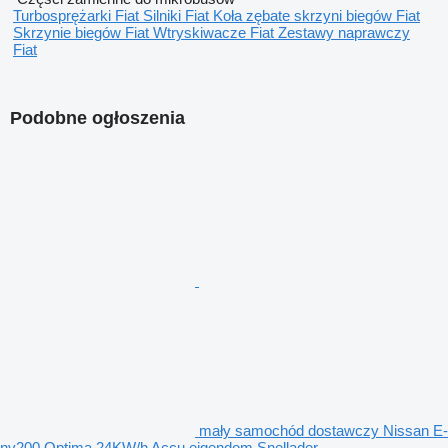
Turbosprężarki Fiat
Silniki Fiat
Koła zębate skrzyni biegów Fiat
Skrzynie biegów Fiat
Wtryskiwacze Fiat
Zestawy naprawczy
Fiat
Podobne ogłoszenia
mały samochód dostawczy Nissan E-
nv200 Optima 24KW/h Accu eigendom Snellader