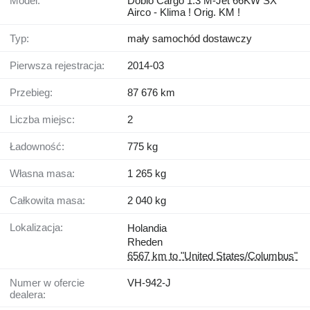
Model:
Doblò Cargo 1.3 M-Jet 66KW SX
Airco - Klima ! Orig. KM !
Typ:
mały samochód dostawczy
Pierwsza rejestracja:
2014-03
Przebieg:
87 676 km
Liczba miejsc:
2
Ładowność:
775 kg
Własna masa:
1 265 kg
Całkowita masa:
2 040 kg
Lokalizacja:
Holandia
Rheden
6567 km to "United States/Columbus"
Numer w ofercie
VH-942-J
dealera: